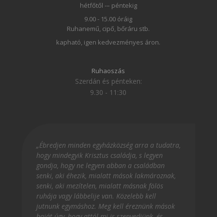
hétfőtől -– péntekig
9.00 - 15.00 óráig
Ruhanemű, cipő, bőráru stb.
kapható, igen kedvezményes áron.
Ruhaoszás
Szerdán és pénteken:
9.30 - 11:30
„Ébredjen minden egyházközség arra a tudatra,
hogy mindegyik Krisztus családja, s legyen
gondja, hogy ne legyen abban a családban
senki, aki éhezik, mialatt mások lakmároznak,
senki, aki mezítelen, mialatt másnak fölös
ruhája vagy lábbelije van. Közelebb kell
jutnunk egymáshoz. Meg kell éreznünk mások
baját úgy, hogy attól mi is szenvedjünk, és