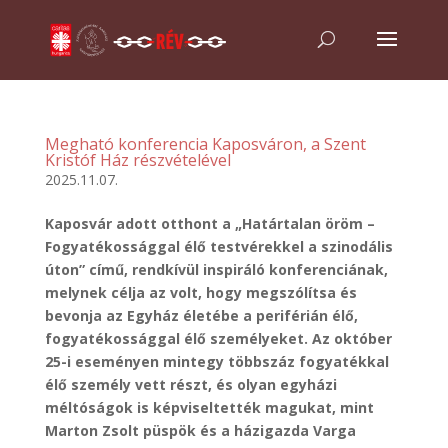
Megható konferencia Kaposváron, a Szent
Kristóf Ház részvételével
2025.11.07.
Kaposvár adott otthont a „Határtalan öröm –
Fogyatékossággal élő testvérekkel a szinodális
úton” című, rendkívül inspiráló konferenciának,
melynek célja az volt, hogy megszólítsa és
bevonja az Egyház életébe a periférián élő,
fogyatékossággal élő személyeket. Az október
25-i eseményen mintegy többszáz fogyatékkal
élő személy vett részt, és olyan egyházi
méltóságok is képviseltették magukat, mint
Marton Zsolt püspök és a házigazda Varga