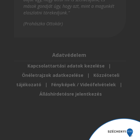
mások gondját úgy, hogy azt, mint a magunkét
eloszlatni törekedjünk.”
(Prohászka Ottokár)
Adatvédelem
Kapcsolattartási adatok kezelése
|
Önéletrajzok adatkezelése
|
Közzéteteli
tájékozató
|
Fényképek / Videófelvételek
|
Álláshírdetésre jelentkezés