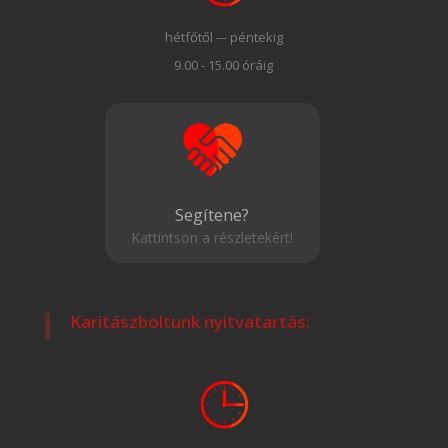
hétfőtől -– péntekig
9.00 - 15.00 óráig
Segítene?
Kattintson a részletekért!
Karitászboltunk nyitvatartás: