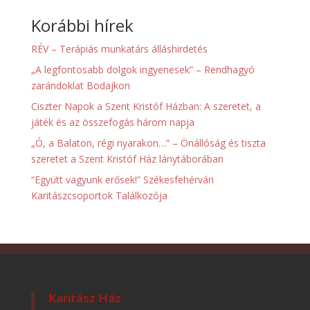
Korábbi hírek
RÉV – Terápiás munkatárs álláshirdetés
„A legfontosabb dolgok ingyenesek” – Rendhagyó
zarándoklat Bodajkon
Ciszter Napok a Szent Kristóf Házban: A szeretet, a
játék és az összefogás három napja
„Ó, a Balaton, régi nyarakon…” – Önállóság és tiszta
szeretet a Szent Kristóf Ház lánytáborában
“Együtt vagyunk erősek!” Székesfehérvári
Karitászcsoportok Találkozója
Karitász Ház