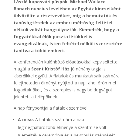
László kaposvári püspök. Michael Wallace
Banach nuncius levelében az Egyház kincseiként
üdvözölte a résztvevőket, míg a bemutatók és
tanúságtételek az emberi méltóság feltétel
nélküli voltát hangsúlyozták. Kiemelték, hogy a
fogyatékkal élők puszta létükkel is
evangelizálnak, Isten feltétel nélküli szeretetére
tanítva a többi embert.
A konferencián különböző előadásokkal képviseltette
magát a
Szent Kristóf Ház
jó néhány tagja is,
kísérőikkel együtt. A fiatalok és munkatársaik számára
felejthetetlen élményt nyújtott a nap, ahol örömmel
fogadták őket, és a szereplés is nagy boldogságot
jelentett a fellépőknek.
A nap fénypontjai a fiatalok szemével:
A mise:
A fiatalok számára a nap
legmeghatározóbb élménye a szentmise volt.
Kiemelték a ceremónia és a bevonulás szépségét,