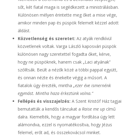
sőt, két fiatal maga is segédkezett a ministrálásban.
Különösen mélyen érintette meg őket a mise vége,
amikor minden pap és püspök felemelt kézzel adott
áldást.
Közvetlenség és szeretet:
Az atyák rendkívül
közvetlenek voltak. Varga László kaposvári püspök
különösen nagy szeretettel fogadta őket, kérve,
hogy ne püspöknek, hanem csak „Laci atyának”
szólítsák. Beült a nézők közé a többi pappal együtt,
és onnan nézte és énekelte végig a műsort. A
fiatalok úgy érezték, mintha
„ezer éve ismernénk
egymást. Mintha haza érkeztünk volna.”
Fellépés és visszajelzés:
A Szent Kristóf Ház tagjai
bemutatták a kendős táncukat a
Raise me up
című
dalra. Kiemelték, hogy a magyar fordítása úgy lett
alámondva, ezzel is nyomatékosítva, hogy Jézus
felemel, erőt ad, és összekovácsol minket.