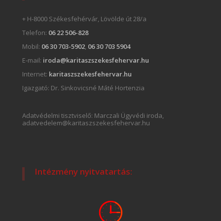
+ H-8000 Székesfehérvár, Lövölde út 28/a
Telefon:
06 22 506-828
Mobil:
06 30 703-5902
,
06 30 703 5904
E-mail:
iroda@karitaszszekesfehervar.hu
Internet:
karitaszszekesfehervar.hu
Igazgató:
Dr. Sinkovicsné Máté Hortenzia
Adatvédelmi tisztviselő: Marczali Ügyvédi iroda,
adatvedelem@karitaszszekesfehervar.hu
Intézmény nyitvatartás: