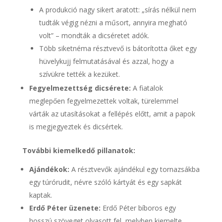
A produkció nagy sikert aratott: „sírás nélkül nem
tudták végig nézni a műsort, annyira megható
volt” – mondták a dicséretet adók.
Több siketnéma résztvevő is bátorította őket egy
hüvelykujj felmutatásával és azzal, hogy a
szívükre tették a kezüket.
Fegyelmezettség dicsérete:
A fiatalok
meglepően fegyelmezettek voltak, türelemmel
várták az utasításokat a fellépés előtt, amit a papok
is megjegyeztek és dicsértek.
További kiemelkedő pillanatok:
Ajándékok:
A résztvevők ajándékul egy tornazsákba
egy túrórudit, névre szóló kártyát és egy sapkát
kaptak.
Erdő Péter üzenete:
Erdő Péter bíboros egy
hosszú szöveget olvasott fel, melyben kiemelte,