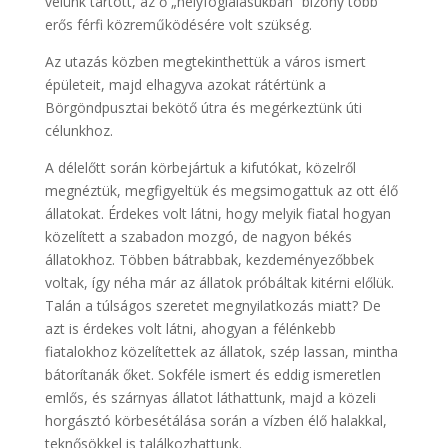
velünk tartott, az ő „helyfoglalásukban” bizony több
erős férfi közreműködésére volt szükség.
Az utazás közben megtekinthettük a város ismert
épületeit, majd elhagyva azokat rátértünk a
Börgöndpusztai bekötő útra és megérkeztünk úti
célunkhoz.
A délelőtt során körbejártuk a kifutókat, közelről
megnéztük, megfigyeltük és megsimogattuk az ott élő
állatokat. Érdekes volt látni, hogy melyik fiatal hogyan
közelített a szabadon mozgó, de nagyon békés
állatokhoz. Többen bátrabbak, kezdeményezőbbek
voltak, így néha már az állatok próbáltak kitérni előlük.
Talán a túlságos szeretet megnyilatkozás miatt? De
azt is érdekes volt látni, ahogyan a félénkebb
fiatalokhoz közelítettek az állatok, szép lassan, mintha
bátorítanák őket. Sokféle ismert és eddig ismeretlen
emlős, és szárnyas állatot láthattunk, majd a közeli
horgásztó körbesétálása során a vízben élő halakkal,
teknősökkel is találkozhattunk.