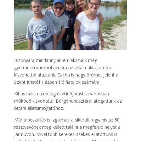
Bizonyára mindannyian emlékszünk még
gyermekkorunkból azokra az alkalmakra, amikor
kisvonattal utaztunk. Ez ma is nagy örömet jelent a
Szent Kristóf Házban élő fiatalok számára.
Kihasználva a meleg őszi időjárást, a városban
működő kisvonattal Börgöndpusztára látogattunk az
ottani állatsimogatóhoz.
Már a beszállás is izgalmasra sikerült, ugyanis az 50
résztvevőnek meg kellett találni a megfelelő helyet a
járművön. Mivel több kerekes-székes ellátottunk is