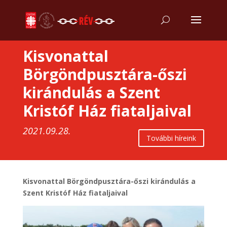
Kisvonattal
Börgöndpusztára-őszi
kirándulás a Szent
Kristóf Ház fiataljaival
2021.09.28.
További híreink
Kisvonattal Börgöndpusztára-őszi kirándulás a
Szent Kristóf Ház fiataljaival