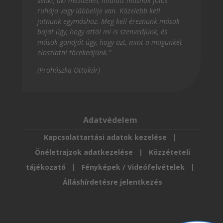
senki, aki mezítelen, mialatt másnak fölös
ruhája vagy lábbelije van. Közelebb kell
jutnunk egymáshoz. Meg kell éreznünk mások
baját úgy, hogy attól mi is szenvedjünk, és
mások gondját úgy, hogy azt, mint a magunkét
eloszlatni törekedjünk.”
(Prohászka Ottokár)
Adatvédelem
Kapcsolattartási adatok kezelése
|
Önéletrajzok adatkezelése
|
Közzéteteli
tájékozató
|
Fényképek / Videófelvételek
|
Álláshírdetésre jelentkezés