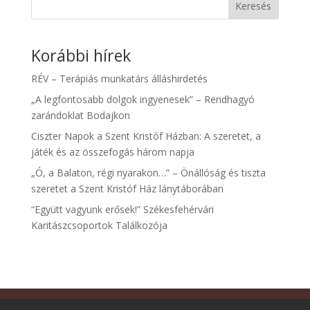
Keresés
Korábbi hírek
RÉV – Terápiás munkatárs álláshirdetés
„A legfontosabb dolgok ingyenesek” – Rendhagyó
zarándoklat Bodajkon
Ciszter Napok a Szent Kristóf Házban: A szeretet, a
játék és az összefogás három napja
„Ó, a Balaton, régi nyarakon…” – Önállóság és tiszta
szeretet a Szent Kristóf Ház lánytáborában
“Együtt vagyunk erősek!” Székesfehérvári
Karitászcsoportok Találkozója