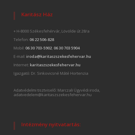
Karitász Ház
+ H-8000 Székesfehérvár, Lövölde út 28/a
Telefon:
06 22 506-828
Mobil:
06 30 703-5902
,
06 30 703 5904
E-mail:
iroda@karitaszszekesfehervar.hu
Internet:
karitaszszekesfehervar.hu
Igazgató:
Dr. Sinkovicsné Máté Hortenzia
Adatvédelmi tisztviselő: Marczali Ügyvédi iroda,
adatvedelem@karitaszszekesfehervar.hu
Intézmény nyitvatartás: