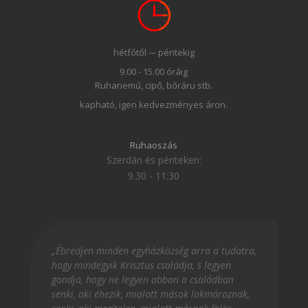
hétfőtől -– péntekig
9.00 - 15.00 óráig
Ruhanemű, cipő, bőráru stb.
kapható, igen kedvezményes áron.
Ruhaoszás
Szerdán és pénteken:
9.30 - 11:30
„Ébredjen minden egyházközség arra a tudatra,
hogy mindegyik Krisztus családja, s legyen
gondja, hogy ne legyen abban a családban
senki, aki éhezik, mialatt mások lakmároznak,