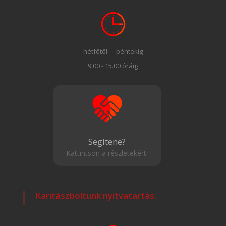
hétfőtől -– péntekig
9.00 - 15.00 óráig
Segítene?
Kattintson a részletekért!
Karitászboltunk nyitvatartás: