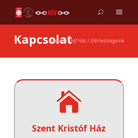
Kapcsolat
Szent Kristóf Ház / Elérhetőségeink

Szent Kristóf Ház