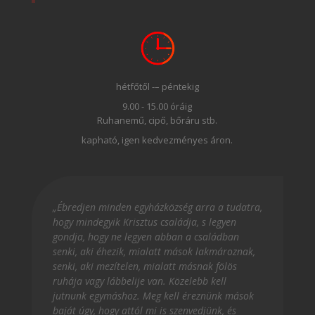
hétfőtől -– péntekig
9.00 - 15.00 óráig
Ruhanemű, cipő, bőráru stb.
kapható, igen kedvezményes áron.
„Ébredjen minden egyházközség arra a tudatra,
hogy mindegyik Krisztus családja, s legyen
gondja, hogy ne legyen abban a családban
senki, aki éhezik, mialatt mások lakmároznak,
senki, aki mezítelen, mialatt másnak fölös
ruhája vagy lábbelije van. Közelebb kell
jutnunk egymáshoz. Meg kell éreznünk mások
baját úgy, hogy attól mi is szenvedjünk, és