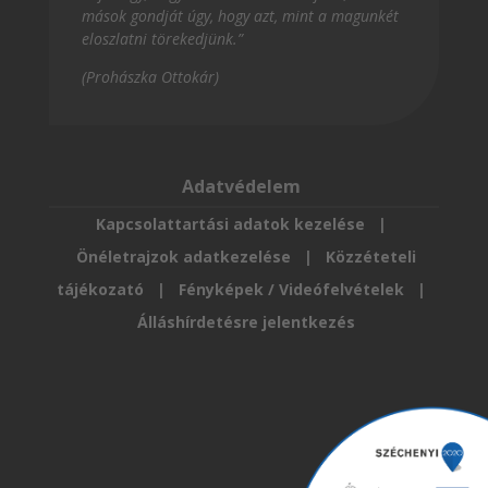
mások gondját úgy, hogy azt, mint a magunkét
eloszlatni törekedjünk.”
(Prohászka Ottokár)
Adatvédelem
Kapcsolattartási adatok kezelése
|
Önéletrajzok adatkezelése
|
Közzéteteli
tájékozató
|
Fényképek / Videófelvételek
|
Álláshírdetésre jelentkezés