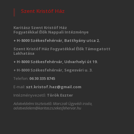
Szent Kristóf Ház
Karitász Szent Kristóf Ház
Fogyatékkal Élők Nappali Intézménye
+ H-8000 Székesfehérvár, Batthyány utca 2.
Szent Kristóf Ház Fogyatékkal Élők Támogatott
Lakhatása
+ H-8000 Székesfehérvár, Udvarhelyi út 19.
+ H-8000 Székesfehérvár, Segesvári u. 3.
Telefon:
06 30 335 8745
E-mail:
szt.kristof.haz@gmail.com
Intézményvezető:
Török Eszter
Adatvédelmi tisztviselő: Marczali Ügyvédi iroda,
adatvedelem@karitaszszekesfehervar.hu