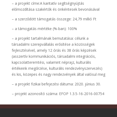
– a projekt címe:A karitatív segítségnyújtás
előmozdítása szakértők és önkéntesek bevonásával
– a szerződött támogatás összege: 24,79 millió Ft
– a támogatás mértéke (%-ban): 100%
– a projekt tartalmának bemutatása: célunk a
társadalmi szerepvállalás erősítése a közösségek
fejlesztésével, amely 12 órás és 38 órás képzések
(asszertív kommunikációs, társadalmi integrációs,
kapcsolatteremtési, valamint néprajz, kulturális
értékeink megőrzése, kulturális rendezvényszervezés)
és kis, közepes és nagy rendezvények által valósul meg
– a projekt fizikai befejezési dátuma: 2020. június 30.
– projekt azonosító száma: EFOP 1.3.5-16-2016-00754