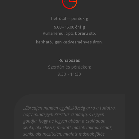
hétfőtől -– péntekig
9.00 - 15.00 óráig
Ruhanemű, cipő, bőráru stb.
kapható, igen kedvezményes áron.
Ruhaoszás
Szerdán és pénteken:
9.30 - 11:30
„Ébredjen minden egyházközség arra a tudatra,
hogy mindegyik Krisztus családja, s legyen
gondja, hogy ne legyen abban a családban
senki, aki éhezik, mialatt mások lakmároznak,
senki, aki mezítelen, mialatt másnak fölös