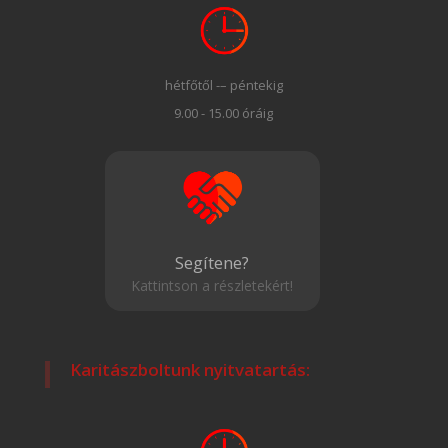
hétfőtől -– péntekig
9.00 - 15.00 óráig
Segítene?
Kattintson a részletekért!
Karitászboltunk nyitvatartás: