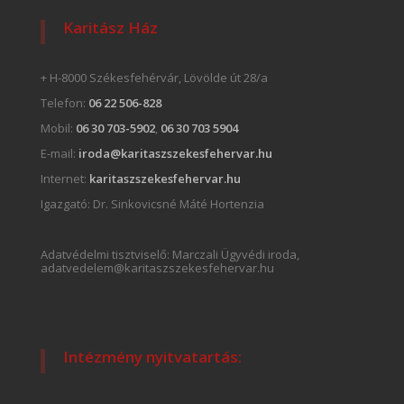
Karitász Ház
+ H-8000 Székesfehérvár, Lövölde út 28/a
Telefon:
06 22 506-828
Mobil:
06 30 703-5902
,
06 30 703 5904
E-mail:
iroda@karitaszszekesfehervar.hu
Internet:
karitaszszekesfehervar.hu
Igazgató:
Dr. Sinkovicsné Máté Hortenzia
Adatvédelmi tisztviselő: Marczali Ügyvédi iroda,
adatvedelem@karitaszszekesfehervar.hu
Intézmény nyitvatartás: