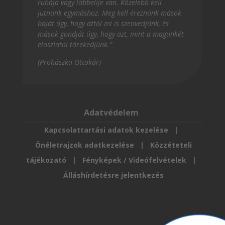
ruhája vagy lábbelije van. Közelebb kell
jutnunk egymáshoz. Meg kell éreznünk mások
baját úgy, hogy attól mi is szenvedjünk, és
mások gondját úgy, hogy azt, mint a magunkét
eloszlatni törekedjünk.”
(Prohászka Ottokár)
Adatvédelem
Kapcsolattartási adatok kezelése
|
Önéletrajzok adatkezelése
|
Közzéteteli
tájékozató
|
Fényképek / Videófelvételek
|
Álláshírdetésre jelentkezés