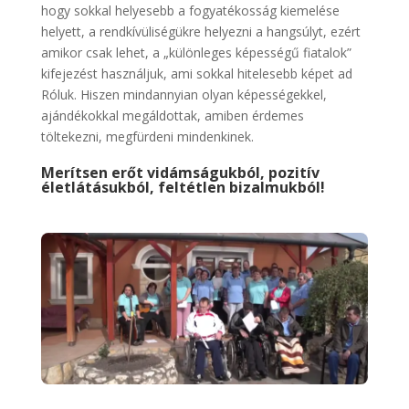
hogy sokkal helyesebb a fogyatékosság kiemelése
helyett, a rendkívüliségükre helyezni a hangsúlyt, ezért
amikor csak lehet, a „különleges képességű fiatalok”
kifejezést használjuk, ami sokkal hitelesebb képet ad
Róluk. Hiszen mindannyian olyan képességekkel,
ajándékokkal megáldottak, amiben érdemes
töltekezni, megfürdeni mindenkinek.
Merítsen erőt vidámságukból, pozitív
életlátásukból, feltétlen bizalmukból!