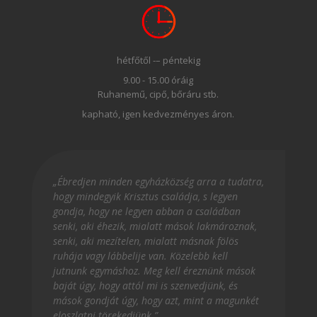
hétfőtől -– péntekig
9.00 - 15.00 óráig
Ruhanemű, cipő, bőráru stb.
kapható, igen kedvezményes áron.
„Ébredjen minden egyházközség arra a tudatra,
hogy mindegyik Krisztus családja, s legyen
gondja, hogy ne legyen abban a családban
senki, aki éhezik, mialatt mások lakmároznak,
senki, aki mezítelen, mialatt másnak fölös
ruhája vagy lábbelije van. Közelebb kell
jutnunk egymáshoz. Meg kell éreznünk mások
baját úgy, hogy attól mi is szenvedjünk, és
mások gondját úgy, hogy azt, mint a magunkét
eloszlatni törekedjünk.”