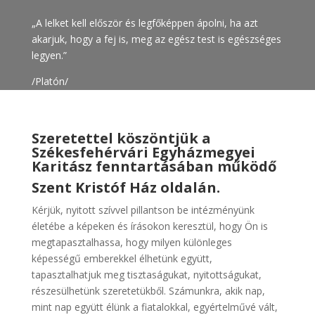
„A lelket kell először és legfőképpen ápolni, ha azt
akarjuk, hogy a fej is, meg az egész test is egészséges
legyen.”
/Platón/
Szeretettel köszöntjük a
Székesfehérvári Egyházmegyei
Karitász fenntartásában működő
Szent Kristóf Ház oldalán.
Kérjük, nyitott szívvel pillantson be intézményünk
életébe a képeken és írásokon keresztül, hogy Ön is
megtapasztalhassa, hogy milyen különleges
képességű emberekkel élhetünk együtt,
tapasztalhatjuk meg tisztaságukat, nyitottságukat,
részesülhetünk szeretetükből. Számunkra, akik nap,
mint nap együtt élünk a fiatalokkal, egyértelművé vált,