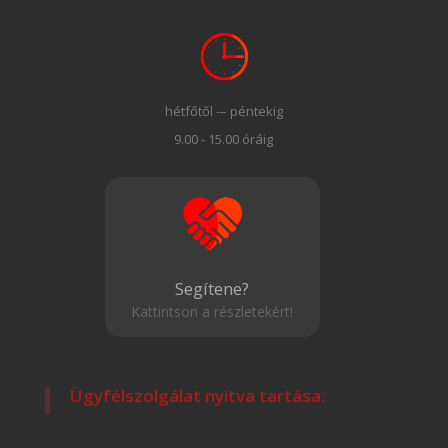
hétfőtől -– péntekig
9.00 - 15.00 óráig
Segítene?
Kattintson a részletekért!
Ügyfélszolgálat nyitva tartása: