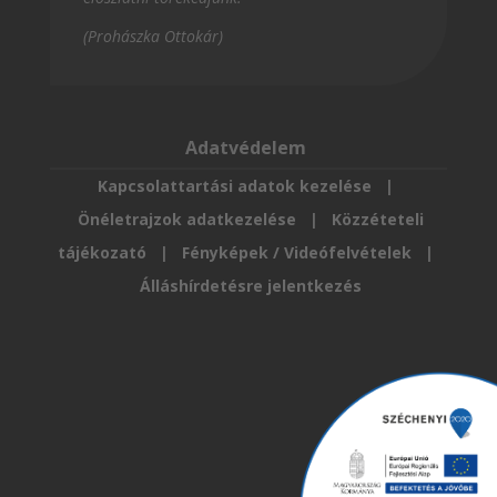
(Prohászka Ottokár)
Adatvédelem
Kapcsolattartási adatok kezelése
|
Önéletrajzok adatkezelése
|
Közzéteteli
tájékozató
|
Fényképek / Videófelvételek
|
Álláshírdetésre jelentkezés