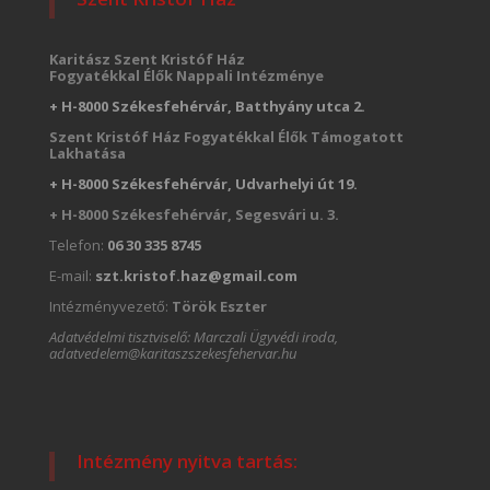
Karitász Szent Kristóf Ház
Fogyatékkal Élők Nappali Intézménye
+ H-8000 Székesfehérvár, Batthyány utca 2.
Szent Kristóf Ház Fogyatékkal Élők Támogatott
Lakhatása
+ H-8000 Székesfehérvár, Udvarhelyi út 19.
+ H-8000 Székesfehérvár, Segesvári u. 3.
Telefon:
06 30 335 8745
E-mail:
szt.kristof.haz@gmail.com
Intézményvezető:
Török Eszter
Adatvédelmi tisztviselő: Marczali Ügyvédi iroda,
adatvedelem@karitaszszekesfehervar.hu
Intézmény nyitva tartás: