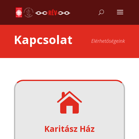
Kapcsolat
Elérhetőségeink

Karitász Ház