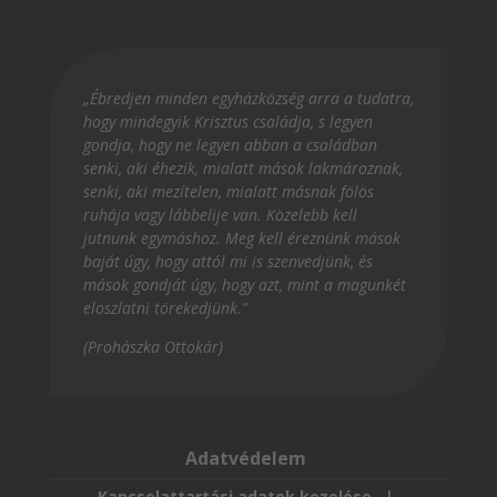
„Ébredjen minden egyházközség arra a tudatra,
hogy mindegyik Krisztus családja, s legyen
gondja, hogy ne legyen abban a családban
senki, aki éhezik, mialatt mások lakmároznak,
senki, aki mezítelen, mialatt másnak fölös
ruhája vagy lábbelije van. Közelebb kell
jutnunk egymáshoz. Meg kell éreznünk mások
baját úgy, hogy attól mi is szenvedjünk, és
mások gondját úgy, hogy azt, mint a magunkét
eloszlatni törekedjünk.”
(Prohászka Ottokár)
Adatvédelem
Kapcsolattartási adatok kezelése
|