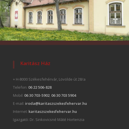
Karitász Ház
+ H-8000 Székesfehérvár, Lövölde út 28/a
Telefon:
06 22 506-828
Mobil:
06 30 703-5902
,
06 30 703 5904
E-mail:
iroda@karitaszszekesfehervar.hu
Internet:
karitaszszekesfehervar.hu
Igazgató:
Dr. Sinkovicsné Máté Hortenzia