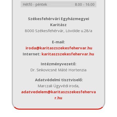
Hétfő - péntek
8.00 - 16.00
Székesfehérvári Egyházmegyei
Karitász
8000 Székesfehérvár, Lövölde u.28/a
E-mail:
iroda@karitaszszekesfehervar.hu
Internet:
karitaszszekesfehervar.hu
Intézményvezető:
Dr. Sinkovicsné Máté Hortenzia
Adatvédelmi tisztviselő:
Marczali Ügyvédi iroda,
adatvedelem@karitaszszekesfeherva
r.hu