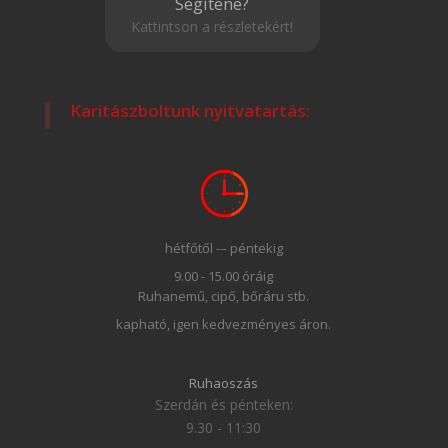
Segítene?
Kattintson a részletekért!
Karitászboltunk nyitvatartás:
hétfőtől -– péntekig
9.00 - 15.00 óráig
Ruhanemű, cipő, bőráru stb.
kapható, igen kedvezményes áron.
Ruhaoszás
Szerdán és pénteken:
9.30 - 11:30