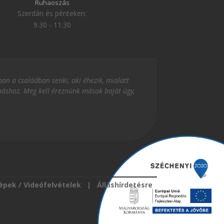
Ruhaoszás
Szerdán és pénteken:
9.30 - 11:30
an a családban senki, aki éhezik, mialatt
ymáshoz. Meg kell éreznünk mások baját úgy,
épek / Videófelvételek
|
Álláshírdetésre