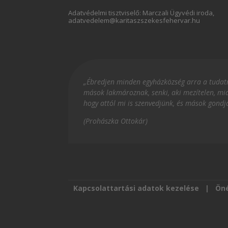
Adatvédelmi tisztviselő: Marczali Ügyvédi iroda,
adatvedelem@karitaszszekesfehervar.hu
„Ébredjen minden egyházközség arra a tudatra
mások lakmároznak, senki, aki mezítelen, mia
hogy attól mi is szenvedjünk, és mások gondj
(Prohászka Ottokár)
Kapcsolattartási adatok kezelése
|
Öné