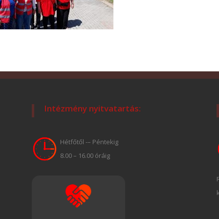
Intézmény nyitvatartás:
Hétfőtől -– Péntekig
8.00 – 16.00 óráig