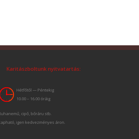
Karitászboltunk nyitvatartás:
Hétfőtől — Péntekig
10.00 – 16.00 óráig
Ruhanemű, cipő, bőráru stb.
kapható, igen kedvezményes áron.