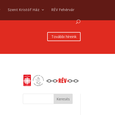
Szent Kristóf Ház
RÉV Fehérvár
További híreink
Keresés