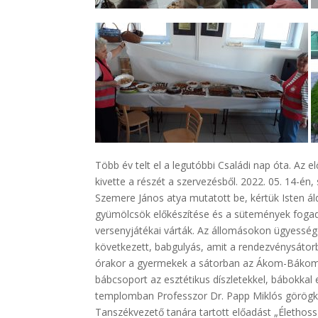
Több év telt el a legutóbbi Családi nap óta. Az e
kivette a részét a szervezésből. 2022. 05. 14-é
Szemere János atya mutatott be, kértük Isten ál
gyümölcsök előkészítése és a sütemények fogad
versenyjátékai várták. Az állomásokon ügyesség
következett, babgulyás, amit a rendezvénysátorb
órakor a gyermekek a sátorban az Ákom-Bákom 
bábcsoport az esztétikus díszletekkel, bábokkal
templomban Professzor Dr. Papp Miklós görögkat
Tanszékvezető tanára tartott előadást „Élethossz