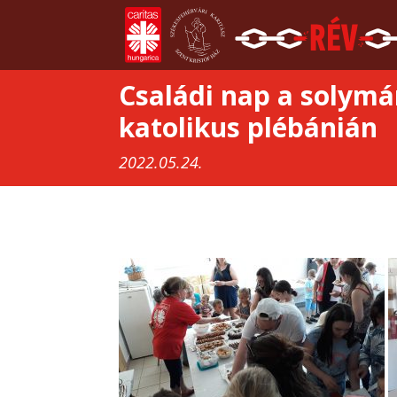
Családi nap a solymá
katolikus plébánián
2022.05.24.