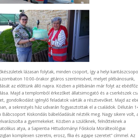
lőkészületek lázasan folytak, minden csoport, így a helyi karitászcsopo
n, szombaton 10:00-órakor gitáros szentmisével, melyet plébánosunk,
dását az előttünk álló napra. Közben a plébánián már folyt az ebédfőz
ása. Majd a templomból érkezőket állatsimogató és a cserkészek csa
et, gondolkodást igénylő feladatok várták a résztvevőket. Majd az eb
an, a sekrestyés ház udvarán fogyasztottak el a családok. Délután 1
Bábcsoport Kiskondás bábelőadását nézték meg. Nagy sikere volt, 
 elvarázsolta a gyermekeket. Közben a szülőknek, felnőtteknek a
olikus atya, a Sapientia Hittudományi Főiskola Morálteológiai
iglan komplexen szeretni, erosz, fília és agape szeretet” címmel. Az