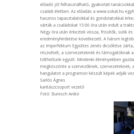
előadó jól felhasználható, gyakorlati tanácsokka
családi életben. Az előadás a www.sokat.hu egy
hasznos tapasztalatokkal és gondolatokkal érkez
várták a családokat 15:00 óra után indult a trak
Négy óra után érkeztek vissza, frissítők, sütik é
eredményhirdetése következett. A három legtöbb 
az Imperfektum Együttes zenés dicsőítése zárta
részvételt, a szervezeteknek és támogatóknak 
tölthettünk együtt. Mindenki élményekben gazd
megköszönte a szervezőknek, szervezeteknek, a
hangulatot a programon készült képek adják viss
Sarlós Ágnes
karitászcsoport vezető
Fotó: Buresch Anikó