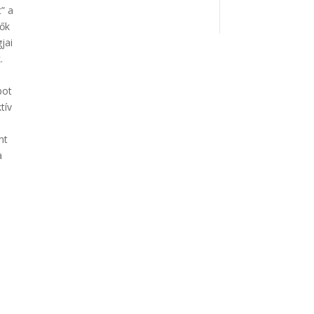
” a
vők
jai
.
pot
tív
nt
a