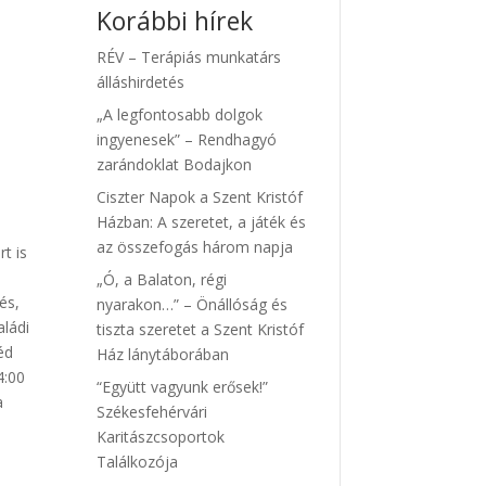
Korábbi hírek
RÉV – Terápiás munkatárs
álláshirdetés
„A legfontosabb dolgok
ingyenesek” – Rendhagyó
zarándoklat Bodajkon
Ciszter Napok a Szent Kristóf
Házban: A szeretet, a játék és
az összefogás három napja
rt is
„Ó, a Balaton, régi
és,
nyarakon…” – Önállóság és
ládi
tiszta szeretet a Szent Kristóf
éd
Ház lánytáborában
4:00
“Együtt vagyunk erősek!”
a
Székesfehérvári
Karitászcsoportok
Találkozója