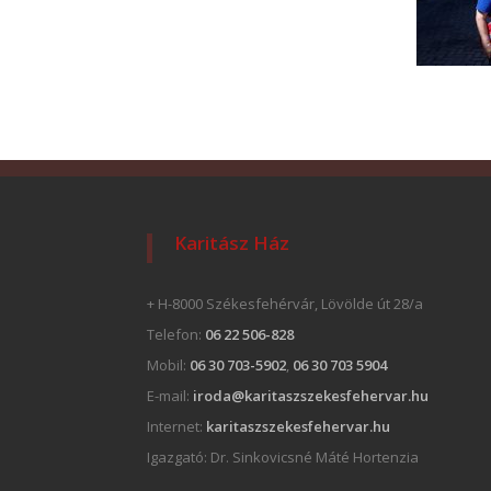
Karitász Ház
+ H-8000 Székesfehérvár, Lövölde út 28/a
Telefon:
06 22 506-828
Mobil:
06 30 703-5902
,
06 30 703 5904
E-mail:
iroda@karitaszszekesfehervar.hu
Internet:
karitaszszekesfehervar.hu
Igazgató:
Dr. Sinkovicsné Máté Hortenzia