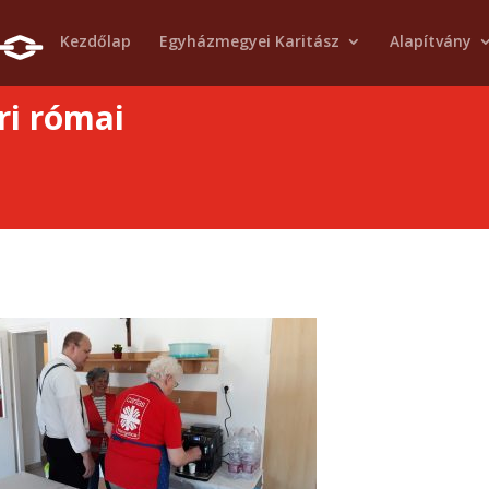
Kezdőlap
Egyházmegyei Karitász
Alapítvány
ri római