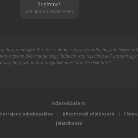
Segítene?
Kattintson a részletekért!
, hogy mindegyik Krisztus családja, s legyen gondja, hogy ne legyen abb
latt másnak fölös ruhája vagy lábbelije van. Közelebb kell jutnunk eg
át úgy, hogy azt, mint a magunkét eloszlatni törekedjünk.”
Adatvédelem
letrajzok adatkezelése
|
Közzéteteli tájékozató
|
Fényk
jelentkezés