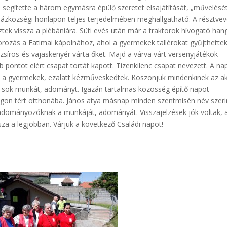
l segítette a három egymásra épülő szeretet elsajátítását, „művelését
házközségi honlapon teljes terjedelmében meghallgatható. A résztve
tek vissza a plébániára. Süti evés után már a traktorok hívogató hang
torozás a Fatimai kápolnához, ahol a gyermekek tallérokat gyűjthettek
s zsíros-és vajaskenyér várta őket. Majd a várva várt versenyjátékok
pontot elért csapat tortát kapott. Tizenkilenc csapat nevezett. A na
, a gyermekek, ezalatt kézműveskedtek. Köszönjük mindenkinek az ak
a sok munkát, adományt. Igazán tartalmas közösség építő napot
agon tért otthonába. János atya másnap minden szentmisén név szeri
dományozóknak a munkáját, adományát. Visszajelzések jók voltak, 
za a legjobban. Várjuk a következő Családi napot!