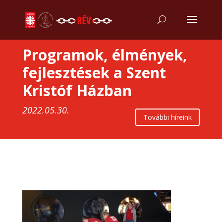
Programok, élmények,
fejlesztések a Szent
Kristóf Házban
2022.05.30.
További híreink