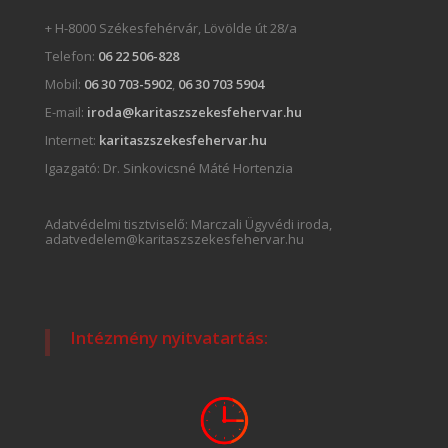
+ H-8000 Székesfehérvár, Lövölde út 28/a
Telefon:
06 22 506-828
Mobil:
06 30 703-5902
,
06 30 703 5904
E-mail:
iroda@karitaszszekesfehervar.hu
Internet:
karitaszszekesfehervar.hu
Igazgató:
Dr. Sinkovicsné Máté Hortenzia
Adatvédelmi tisztviselő: Marczali Ügyvédi iroda,
adatvedelem@karitaszszekesfehervar.hu
Intézmény nyitvatartás: