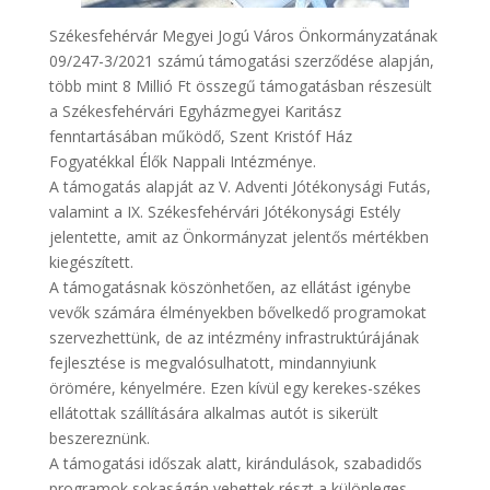
Székesfehérvár Megyei Jogú Város Önkormányzatának
09/247-3/2021 számú támogatási szerződése alapján,
több mint 8 Millió Ft összegű támogatásban részesült
a Székesfehérvári Egyházmegyei Karitász
fenntartásában működő, Szent Kristóf Ház
Fogyatékkal Élők Nappali Intézménye.
A támogatás alapját az V. Adventi Jótékonysági Futás,
valamint a IX. Székesfehérvári Jótékonysági Estély
jelentette, amit az Önkormányzat jelentős mértékben
kiegészített.
A támogatásnak köszönhetően, az ellátást igénybe
vevők számára élményekben bővelkedő programokat
szervezhettünk, de az intézmény infrastruktúrájának
fejlesztése is megvalósulhatott, mindannyiunk
örömére, kényelmére. Ezen kívül egy kerekes-székes
ellátottak szállítására alkalmas autót is sikerült
beszereznünk.
A támogatási időszak alatt, kirándulások, szabadidős
programok sokaságán vehettek részt a különleges