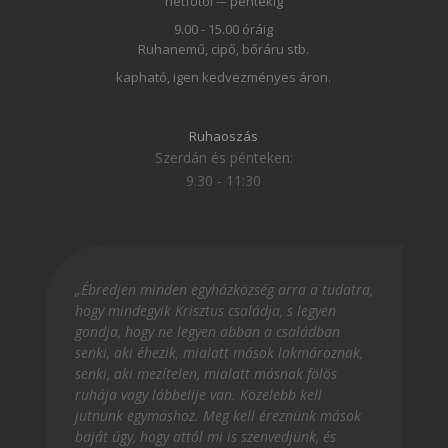
hétfőtől -– péntekig
9.00 - 15.00 óráig
Ruhanemű, cipő, bőráru stb.
kapható, igen kedvezményes áron.
Ruhaoszás
Szerdán és pénteken:
9.30 - 11:30
„Ébredjen minden egyházközség arra a tudatra,
hogy mindegyik Krisztus családja, s legyen
gondja, hogy ne legyen abban a családban
senki, aki éhezik, mialatt mások lakmároznak,
senki, aki mezítelen, mialatt másnak fölös
ruhája vagy lábbelije van. Közelebb kell
jutnunk egymáshoz. Meg kell éreznünk mások
baját úgy, hogy attól mi is szenvedjünk, és