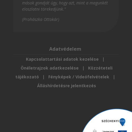
mások gondját úgy, hogy azt, mint a magunkét
eloszlatni törekedjünk.”
(Prohászka Ottokár)
Adatvédelem
Kapcsolattartási adatok kezelése
|
Önéletrajzok adatkezelése
|
Közzéteteli
tájékozató
|
Fényképek / Videófelvételek
|
Álláshírdetésre jelentkezés