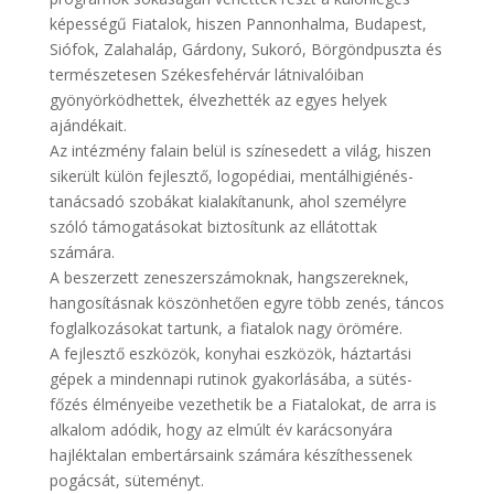
képességű Fiatalok, hiszen Pannonhalma, Budapest,
Siófok, Zalahaláp, Gárdony, Sukoró, Börgöndpuszta és
természetesen Székesfehérvár látnivalóiban
gyönyörködhettek, élvezhették az egyes helyek
ajándékait.
Az intézmény falain belül is színesedett a világ, hiszen
sikerült külön fejlesztő, logopédiai, mentálhigiénés-
tanácsadó szobákat kialakítanunk, ahol személyre
szóló támogatásokat biztosítunk az ellátottak
számára.
A beszerzett zeneszerszámoknak, hangszereknek,
hangosításnak köszönhetően egyre több zenés, táncos
foglalkozásokat tartunk, a fiatalok nagy örömére.
A fejlesztő eszközök, konyhai eszközök, háztartási
gépek a mindennapi rutinok gyakorlásába, a sütés-
főzés élményeibe vezethetik be a Fiatalokat, de arra is
alkalom adódik, hogy az elmúlt év karácsonyára
hajléktalan embertársaink számára készíthessenek
pogácsát, süteményt.