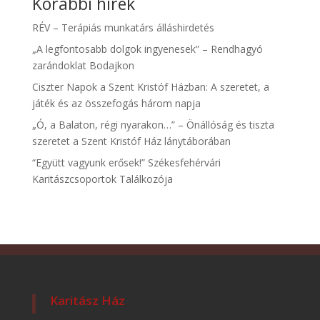
Korábbi hírek
RÉV – Terápiás munkatárs álláshirdetés
„A legfontosabb dolgok ingyenesek” – Rendhagyó
zarándoklat Bodajkon
Ciszter Napok a Szent Kristóf Házban: A szeretet, a
játék és az összefogás három napja
„Ó, a Balaton, régi nyarakon…” – Önállóság és tiszta
szeretet a Szent Kristóf Ház lánytáborában
“Együtt vagyunk erősek!” Székesfehérvári
Karitászcsoportok Találkozója
Karitász Ház