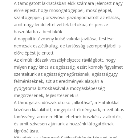
A támogatott lakhatásban élők számára jelentett nagy
előrelépést, hogy mosogatógéppel, mosógéppel,
szárítógéppel, porszívóval gazdagodhatott az ellátás,
amit nagy lendülettel vettek birtokba, és persze
használatba a bentlakók.
A nappali intézmény külső vakolatjavítása, festése
nemcsak esztétikailag, de tartósság szempontjából is
előrelépést jelentett.
Az elmúlt időszak veszélyhelyzete rávilágított, hogy
milyen nagy kincs az egészség, ezért komoly figyelmet
szenteltünk az egészségmegőrzésnek, egészségügyi
felméréseknek, sőt az eredmények alapján a
gyógytorna biztosításával a mozgásképesség
megőrzésének, fejlesztésének is.
A támogatási időszak utolsó „alkotása”, a Fiatalokkal
közösen kialakított, megépített élménypark, mezítlábas
tanösvény, amire méltán lehetnek büszkék az alkotók,
és amit szívesen ajánlunk a hozzánk látogatóknak
kipróbálásra.
Köszönjük a támogató Székesfehérvár Megyei Jogú