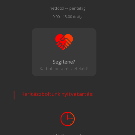
hétfőtől -– péntekig
9.00 - 15.00 óráig
Segítene?
Kattintson a részletekért!
Karitászboltunk nyitvatartás: