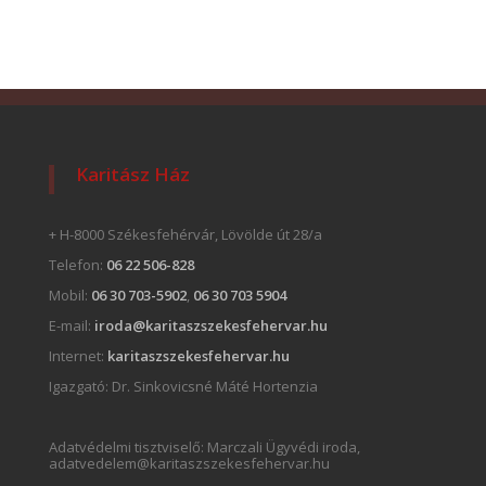
Karitász Ház
+ H-8000 Székesfehérvár, Lövölde út 28/a
Telefon:
06 22 506-828
Mobil:
06 30 703-5902
,
06 30 703 5904
E-mail:
iroda@karitaszszekesfehervar.hu
Internet:
karitaszszekesfehervar.hu
Igazgató:
Dr. Sinkovicsné Máté Hortenzia
Adatvédelmi tisztviselő: Marczali Ügyvédi iroda,
adatvedelem@karitaszszekesfehervar.hu