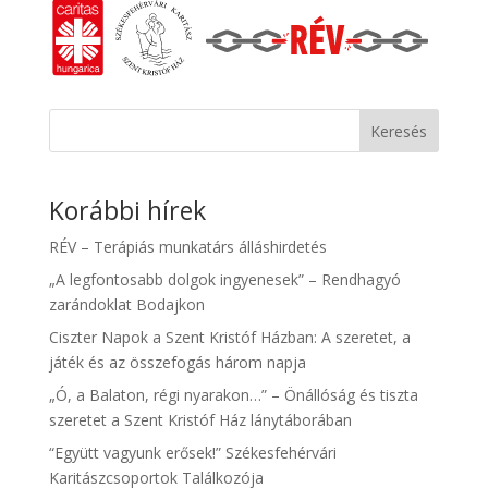
Keresés
Korábbi hírek
RÉV – Terápiás munkatárs álláshirdetés
„A legfontosabb dolgok ingyenesek” – Rendhagyó
zarándoklat Bodajkon
Ciszter Napok a Szent Kristóf Házban: A szeretet, a
játék és az összefogás három napja
„Ó, a Balaton, régi nyarakon…” – Önállóság és tiszta
szeretet a Szent Kristóf Ház lánytáborában
“Együtt vagyunk erősek!” Székesfehérvári
Karitászcsoportok Találkozója