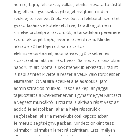
nemre, fajra, felekezeti, vallási, etnikai hovatartozástól
függetlenül igyekszik segítséget nyújtani minden
szükséget szenvedőnek. Erzsébet a felebaráti szeretet
gyakorlásának elkötelezett híve, fáradtságot nem
kímélve próbálja a rászorulók, a társadalom peremére
szorultak búját-baját, nyomorát enyhíteni. Minden
hónap első hétfőjén ott van a tartós
élelmiszerosztásnál, adományok gyűjtésében és
kiosztásában aktívan részt vesz. Sajnos az orosz-ukrán
háború miatt Mórra is sok menekült érkezett, Erzsi itt
is napi szinten kivette a részét a velük való törődésben,
ellátásban. Ő vállalta ezekkel a feladatokkal járó
adminisztrációs munkát. Írásos és képi anyaggal
tájékoztatta a Székesfehérvári Egyházmegyei Karitászt
a végzett munkákról. Erzsi ma is aktívan részt vesz az
adódó feladatokban, akár a helyi rászorulók
segítésében, akár a menekültekkel kapcsolatban
felmerülő segítségnyújtásban. Mindezt önként teszi,
bármikor, bármiben lehet rá számítani. Erzsi mélyen