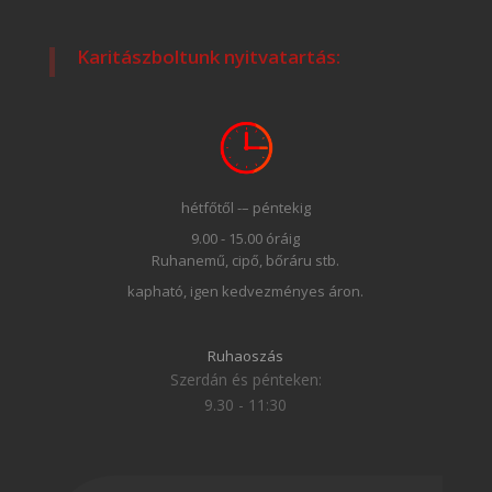
Karitászboltunk nyitvatartás:
hétfőtől -– péntekig
9.00 - 15.00 óráig
Ruhanemű, cipő, bőráru stb.
kapható, igen kedvezményes áron.
Ruhaoszás
Szerdán és pénteken:
9.30 - 11:30