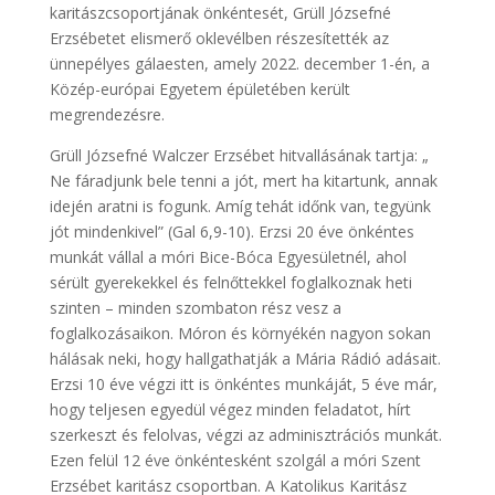
karitászcsoportjának önkéntesét, Grüll Józsefné
Erzsébetet elismerő oklevélben részesítették az
ünnepélyes gálaesten, amely 2022. december 1-én, a
Közép-európai Egyetem épületében került
megrendezésre.
Grüll Józsefné Walczer Erzsébet hitvallásának tartja: „
Ne fáradjunk bele tenni a jót, mert ha kitartunk, annak
idején aratni is fogunk. Amíg tehát időnk van, tegyünk
jót mindenkivel” (Gal 6,9-10). Erzsi 20 éve önkéntes
munkát vállal a móri Bice-Bóca Egyesületnél, ahol
sérült gyerekekkel és felnőttekkel foglalkoznak heti
szinten – minden szombaton rész vesz a
foglalkozásaikon. Móron és környékén nagyon sokan
hálásak neki, hogy hallgathatják a Mária Rádió adásait.
Erzsi 10 éve végzi itt is önkéntes munkáját, 5 éve már,
hogy teljesen egyedül végez minden feladatot, hírt
szerkeszt és felolvas, végzi az adminisztrációs munkát.
Ezen felül 12 éve önkéntesként szolgál a móri Szent
Erzsébet karitász csoportban. A Katolikus Karitász