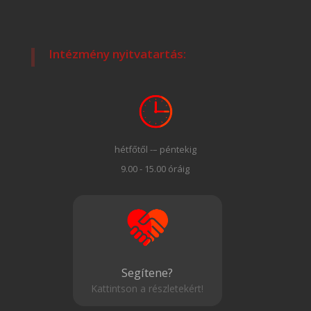
Intézmény nyitvatartás:
hétfőtől -– péntekig
9.00 - 15.00 óráig
Segítene?
Kattintson a részletekért!