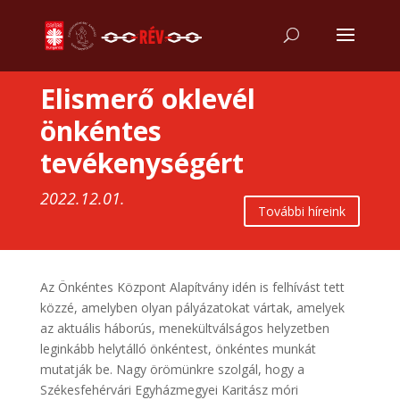
Elismerő oklevél
önkéntes
tevékenységért
2022.12.01.
További híreink
Az Önkéntes Központ Alapítvány idén is felhívást tett
közzé, amelyben olyan pályázatokat vártak, amelyek
az aktuális háborús, menekültválságos helyzetben
leginkább helytálló önkéntest, önkéntes munkát
mutatják be. Nagy örömünkre szolgál, hogy a
Székesfehérvári Egyházmegyei Karitász móri