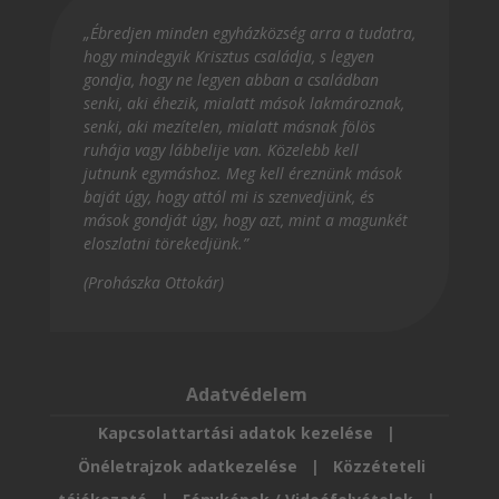
„Ébredjen minden egyházközség arra a tudatra,
hogy mindegyik Krisztus családja, s legyen
gondja, hogy ne legyen abban a családban
senki, aki éhezik, mialatt mások lakmároznak,
senki, aki mezítelen, mialatt másnak fölös
ruhája vagy lábbelije van. Közelebb kell
jutnunk egymáshoz. Meg kell éreznünk mások
baját úgy, hogy attól mi is szenvedjünk, és
mások gondját úgy, hogy azt, mint a magunkét
eloszlatni törekedjünk.”
(Prohászka Ottokár)
Adatvédelem
Kapcsolattartási adatok kezelése
|
Önéletrajzok adatkezelése
|
Közzéteteli