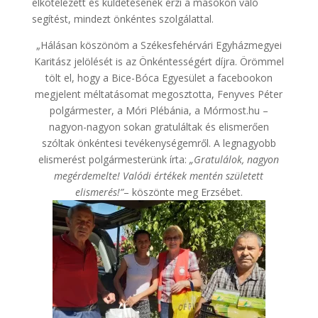
elkötelezett és küldetésének érzi a másokon való
segítést, mindezt önkéntes szolgálattal.
„Hálásan köszönöm a Székesfehérvári Egyházmegyei
Karitász jelölését is az Önkéntességért díjra. Örömmel
tölt el, hogy a Bice-Bóca Egyesület a facebookon
megjelent méltatásomat megosztotta, Fenyves Péter
polgármester, a Móri Plébánia, a Mórmost.hu –
nagyon-nagyon sokan gratuláltak és elismerően
szóltak önkéntesi tevékenységemről. A legnagyobb
elismerést polgármesterünk írta:
„Gratulálok, nagyon
megérdemelte!
Valódi értékek mentén született
elismerés!”
– köszönte meg Erzsébet.