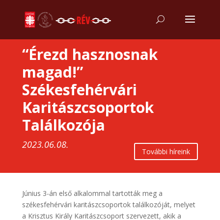
“Érezd hasznosnak
magad!”
Székesfehérvári
Karitászcsoportok
Találkozója
2023.06.08.
További híreink
Június 3-án első alkalommal tartották meg a
székesfehérvári karitászcsoportok találkozóját, melyet
a Krisztus Király Karitászcsoport szervezett, akik a