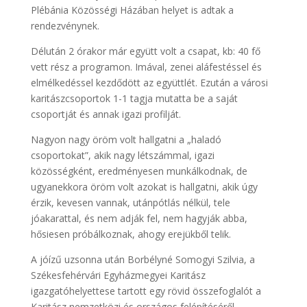
Plébánia Közösségi Házában helyet is adtak a
rendezvénynek.
Délután 2 órakor már együtt volt a csapat, kb: 40 fő
vett rész a programon. Imával, zenei aláfestéssel és
elmélkedéssel kezdődött az együttlét. Ezután a városi
karitászcsoportok 1-1 tagja mutatta be a saját
csoportját és annak igazi profilját.
Nagyon nagy öröm volt hallgatni a „haladó
csoportokat”, akik nagy létszámmal, igazi
közösségként, eredményesen munkálkodnak, de
ugyanekkora öröm volt azokat is hallgatni, akik úgy
érzik, kevesen vannak, utánpótlás nélkül, tele
jóakarattal, és nem adják fel, nem hagyják abba,
hősiesen próbálkoznak, ahogy erejükből telik.
A jóízű uzsonna után Borbélyné Somogyi Szilvia, a
Székesfehérvári Egyházmegyei Karitász
igazgatóhelyettese tartott egy rövid összefoglalót a
Karitász nemzetközi és országos felépítéséről,