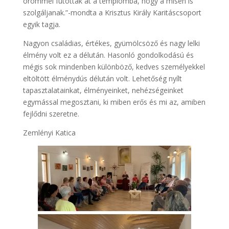
örömmel futottak át a templomba, hogy a misén is
szolgáljanak.”-mondta a Krisztus Király Karitáscsoport
egyik tagja.
Nagyon családias, értékes, gyümölcsöző és nagy lelki
élmény volt ez a délután. Hasonló gondolkodású és
mégis sok mindenben különböző, kedves személyekkel
eltöltött élménydús délután volt. Lehetőség nyílt
tapasztalatainkat, élményeinket, nehézségeinket
egymással megosztani, ki miben erős és mi az, amiben
fejlődni szeretne.
Zemlényi Katica