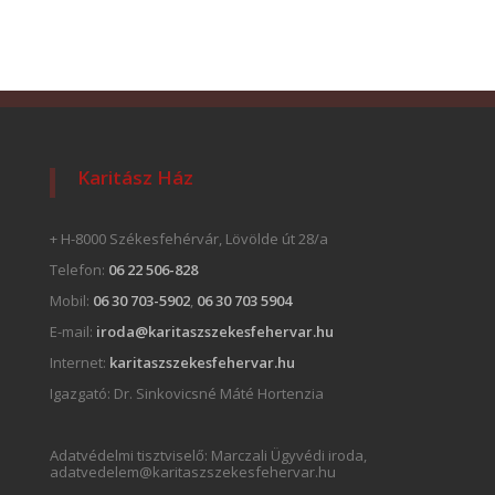
Karitász Ház
+ H-8000 Székesfehérvár, Lövölde út 28/a
Telefon:
06 22 506-828
Mobil:
06 30 703-5902
,
06 30 703 5904
E-mail:
iroda@karitaszszekesfehervar.hu
Internet:
karitaszszekesfehervar.hu
Igazgató:
Dr. Sinkovicsné Máté Hortenzia
Adatvédelmi tisztviselő: Marczali Ügyvédi iroda,
adatvedelem@karitaszszekesfehervar.hu