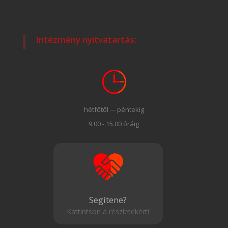
Intézmény nyitvatartás:
hétfőtől -– péntekig
9.00 - 15.00 óráig
Segítene?
Kattintson a részletekért!