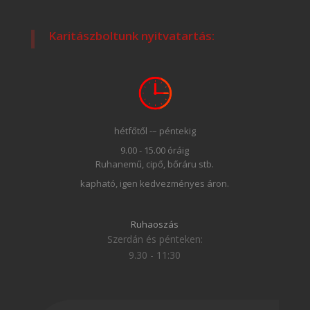
Karitászboltunk nyitvatartás:
hétfőtől -– péntekig
9.00 - 15.00 óráig
Ruhanemű, cipő, bőráru stb.
kapható, igen kedvezményes áron.
Ruhaoszás
Szerdán és pénteken:
9.30 - 11:30