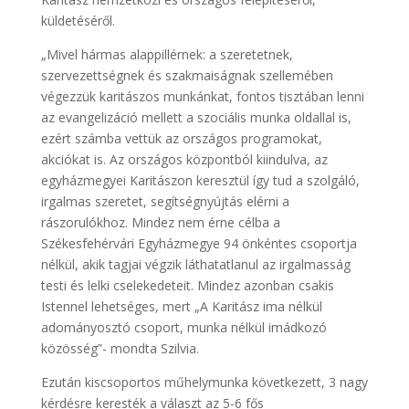
küldetéséről.
„Mivel hármas alappillérnek: a szeretetnek,
szervezettségnek és szakmaiságnak szellemében
végezzük karitászos munkánkat, fontos tisztában lenni
az evangelizáció mellett a szociális munka oldallal is,
ezért számba vettük az országos programokat,
akciókat is. Az országos központból kiindulva, az
egyházmegyei Karitászon keresztül így tud a szolgáló,
irgalmas szeretet, segítségnyújtás elérni a
rászorulókhoz. Mindez nem érne célba a
Székesfehérvári Egyházmegye 94 önkéntes csoportja
nélkül, akik tagjai végzik láthatatlanul az irgalmasság
testi és lelki cselekedeteit. Mindez azonban csakis
Istennel lehetséges, mert „A Karitász ima nélkül
adományosztó csoport, munka nélkül imádkozó
közösség”- mondta Szilvia.
Ezután kiscsoportos műhelymunka következett, 3 nagy
kérdésre keresték a választ az 5-6 fős