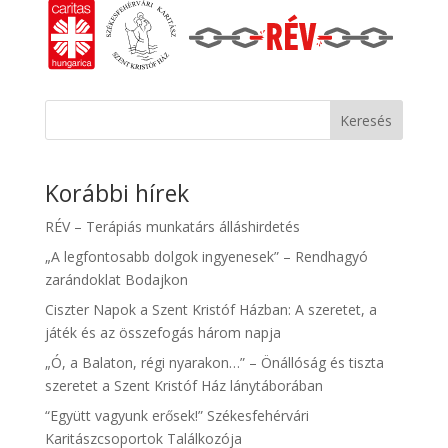
Keresés
Korábbi hírek
RÉV – Terápiás munkatárs álláshirdetés
„A legfontosabb dolgok ingyenesek” – Rendhagyó
zarándoklat Bodajkon
Ciszter Napok a Szent Kristóf Házban: A szeretet, a
játék és az összefogás három napja
„Ó, a Balaton, régi nyarakon…” – Önállóság és tiszta
szeretet a Szent Kristóf Ház lánytáborában
“Együtt vagyunk erősek!” Székesfehérvári
Karitászcsoportok Találkozója