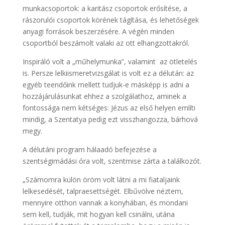
munkacsoportok: a karitász csoportok erősítése, a
rászorulói csoportok körének tágítása, és lehetőségek
anyagi források beszerzésére. A végén minden
csoportból beszámolt valaki az ott elhangzottakról.
Inspiráló volt a „műhelymunka”, valamint az ötletelés
is. Persze lelkiismeretvizsgálat is volt ez a délután: az
egyéb teendőink mellett tudjuk-e másképp is adni a
hozzájárulásunkat ehhez a szolgálathoz, aminek a
fontossága nem kétséges: Jézus az első helyen említi
mindig, a Szentatya pedig ezt visszhangozza, bárhová
megy.
A délutáni program hálaadó befejezése a
szentségimádási óra volt, szentmise zárta a találkozót.
„Számomra külön öröm volt látni a mi fiataljaink
lelkesedését, talpraesettségét. Elbűvölve néztem,
mennyire otthon vannak a konyhában, és mondani
sem kell, tudják, mit hogyan kell csinálni, utána