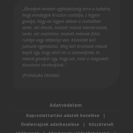
„Ébredjen minden egyházközség arra a tudatra,
hogy mindegyik Krisztus családja, s legyen
gondja, hogy ne legyen abban a családban
senki, aki éhezik, mialatt mások lakmároznak,
senki, aki mezítelen, mialatt másnak fölös
ruhája vagy lábbelije van. Közelebb kell
jutnunk egymáshoz. Meg kell éreznünk mások
baját úgy, hogy attól mi is szenvedjünk, és
mások gondját úgy, hogy azt, mint a magunkét
eloszlatni törekedjünk.”
(Prohászka Ottokár)
Adatvédelem
Kapcsolattartási adatok kezelése
|
Önéletrajzok adatkezelése
|
Közzéteteli