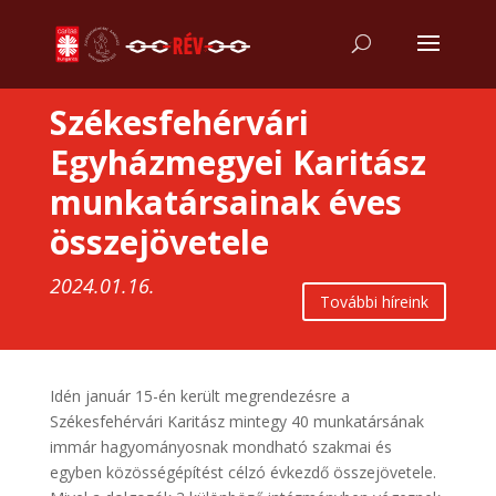
Székesfehérvári
Egyházmegyei Karitász
munkatársainak éves
összejövetele
2024.01.16.
További híreink
Idén január 15-én került megrendezésre a
Székesfehérvári Karitász mintegy 40 munkatársának
immár hagyományosnak mondható szakmai és
egyben közösségépítést célzó évkezdő összejövetele.