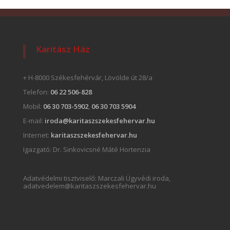
Karitász Ház
+ H-8000 Székesfehérvár, Lövölde út 28/a
Telefon:
06 22 506-828
Mobil:
06 30 703-5902
,
06 30 703 5904
E-mail:
iroda@karitaszszekesfehervar.hu
Internet:
karitaszszekesfehervar.hu
Igazgató:
Dr. Sinkovicsné Máté Hortenzia
Adatvédelmi tisztviselő: Marczali Ügyvédi iroda,
adatvedelem@karitaszszekesfehervar.hu