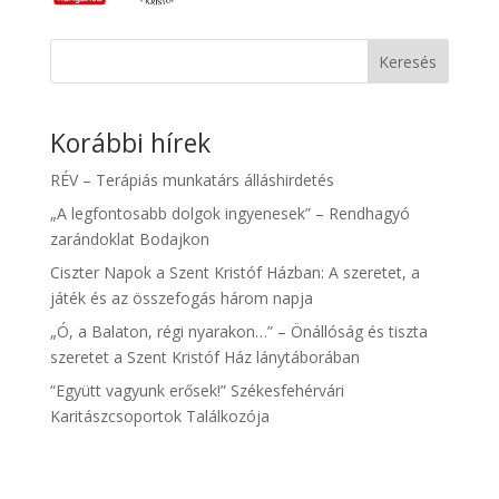
Keresés
Korábbi hírek
RÉV – Terápiás munkatárs álláshirdetés
„A legfontosabb dolgok ingyenesek” – Rendhagyó
zarándoklat Bodajkon
Ciszter Napok a Szent Kristóf Házban: A szeretet, a
játék és az összefogás három napja
„Ó, a Balaton, régi nyarakon…” – Önállóság és tiszta
szeretet a Szent Kristóf Ház lánytáborában
“Együtt vagyunk erősek!” Székesfehérvári
Karitászcsoportok Találkozója