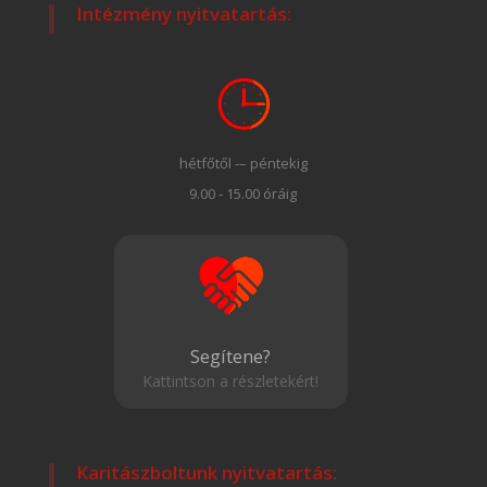
Intézmény nyitvatartás:
hétfőtől -– péntekig
9.00 - 15.00 óráig
Segítene?
Kattintson a részletekért!
Karitászboltunk nyitvatartás: