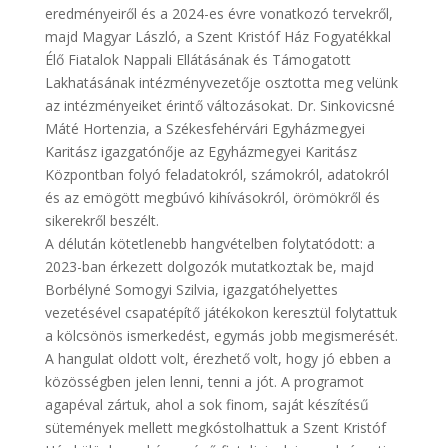
eredményeiről és a 2024-es évre vonatkozó tervekről,
majd Magyar László, a Szent Kristóf Ház Fogyatékkal
Élő Fiatalok Nappali Ellátásának és Támogatott
Lakhatásának intézményvezetője osztotta meg velünk
az intézményeiket érintő változásokat. Dr. Sinkovicsné
Máté Hortenzia, a Székesfehérvári Egyházmegyei
Karitász igazgatónője az Egyházmegyei Karitász
Központban folyó feladatokról, számokról, adatokról
és az emögött megbúvó kihívásokról, örömökről és
sikerekről beszélt.
A délután kötetlenebb hangvételben folytatódott: a
2023-ban érkezett dolgozók mutatkoztak be, majd
Borbélyné Somogyi Szilvia, igazgatóhelyettes
vezetésével csapatépítő játékokon keresztül folytattuk
a kölcsönös ismerkedést, egymás jobb megismerését.
A hangulat oldott volt, érezhető volt, hogy jó ebben a
közösségben jelen lenni, tenni a jót. A programot
agapéval zártuk, ahol a sok finom, saját készítésű
sütemények mellett megkóstolhattuk a Szent Kristóf