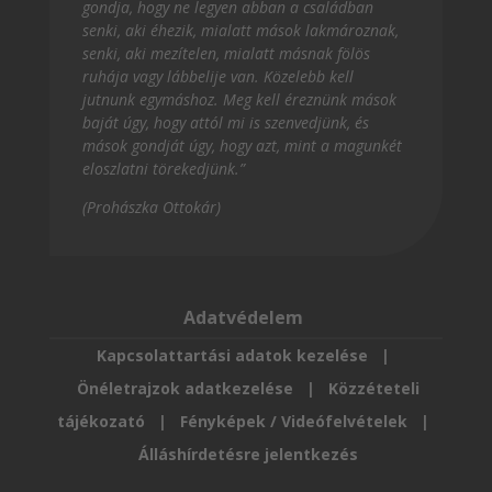
gondja, hogy ne legyen abban a családban
senki, aki éhezik, mialatt mások lakmároznak,
senki, aki mezítelen, mialatt másnak fölös
ruhája vagy lábbelije van. Közelebb kell
jutnunk egymáshoz. Meg kell éreznünk mások
baját úgy, hogy attól mi is szenvedjünk, és
mások gondját úgy, hogy azt, mint a magunkét
eloszlatni törekedjünk.”
(Prohászka Ottokár)
Adatvédelem
Kapcsolattartási adatok kezelése
|
Önéletrajzok adatkezelése
|
Közzéteteli
tájékozató
|
Fényképek / Videófelvételek
|
Álláshírdetésre jelentkezés