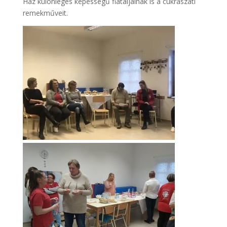
Ház különleges képességű fiataljainak is a cukrászati
remekműveit.