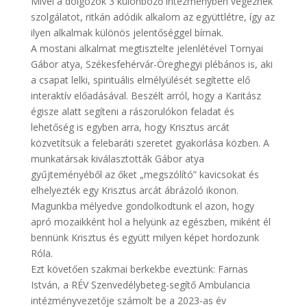
Mivel a dolgozók 3 különböző intézményben végeznek
szolgálatot, ritkán adódik alkalom az együttlétre, így az
ilyen alkalmak különös jelentőséggel bírnak.
A mostani alkalmat megtisztelte jelenlétével Tornyai
Gábor atya, Székesfehérvár-Öreghegyi plébános is, aki
a csapat lelki, spirituális elmélyülését segítette elő
interaktív előadásával. Beszélt arról, hogy a Karitász
égisze alatt segíteni a rászorulókon feladat és
lehetőség is egyben arra, hogy Krisztus arcát
közvetítsük a felebaráti szeretet gyakorlása közben. A
munkatársak kiválasztották Gábor atya
gyűjteményéből az őket „megszólító” kavicsokat és
elhelyezték egy Krisztus arcát ábrázoló ikonon.
Magunkba mélyedve gondolkodtunk el azon, hogy
apró mozaikként hol a helyünk az egészben, miként él
bennünk Krisztus és együtt milyen képet hordozunk
Róla.
Ezt követően szakmai berkekbe eveztünk: Farnas
István, a RÉV Szenvedélybeteg-segítő Ambulancia
intézményvezetője számolt be a 2023-as év