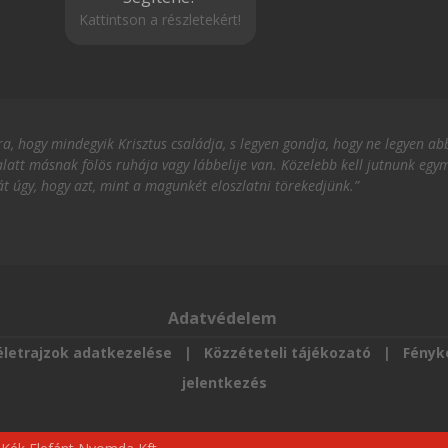
Kattintson a részletekért!
, hogy mindegyik Krisztus családja, s legyen gondja, hogy ne legyen abb
latt másnak fölös ruhája vagy lábbelije van. Közelebb kell jutnunk eg
át úgy, hogy azt, mint a magunkét eloszlatni törekedjünk.”
Adatvédelem
letrajzok adatkezelése
|
Közzéteteli tájékozató
|
Fényk
jelentkezés