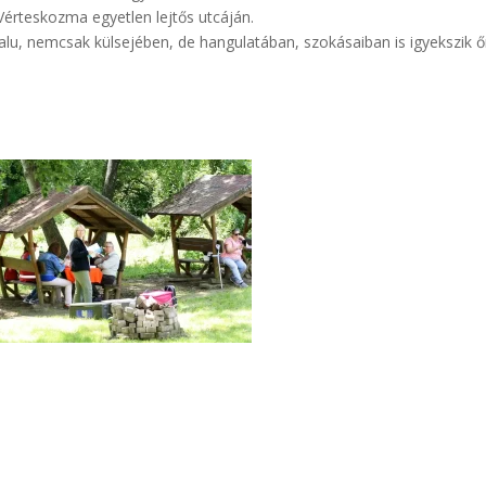
Vérteskozma egyetlen lejtős utcáján.
u, nemcsak külsejében, de hangulatában, szokásaiban is igyekszik őr