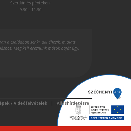
Szerdán és pénteken:
9.30 - 11:30
an a családban senki, aki éhezik, mialatt
ymáshoz. Meg kell éreznünk mások baját úgy,
épek / Videófelvételek
|
Álláshírdetésre