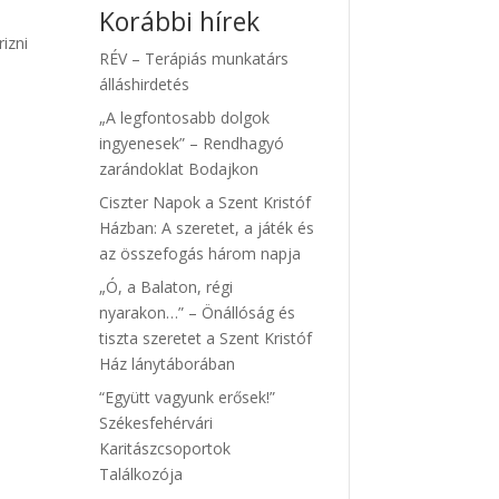
Korábbi hírek
izni
RÉV – Terápiás munkatárs
álláshirdetés
„A legfontosabb dolgok
ingyenesek” – Rendhagyó
zarándoklat Bodajkon
Ciszter Napok a Szent Kristóf
Házban: A szeretet, a játék és
az összefogás három napja
„Ó, a Balaton, régi
nyarakon…” – Önállóság és
tiszta szeretet a Szent Kristóf
Ház lánytáborában
“Együtt vagyunk erősek!”
Székesfehérvári
Karitászcsoportok
Találkozója