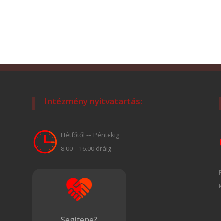
Intézmény nyitvatartás:
Hétfőtől -– Péntekig
8.00 – 16.00 óráig
Segítene?