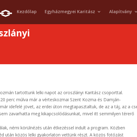
Kezdőlap
Egyházmegyei Karitász
Alapítvány
szlányi
zmán tartottunk lelki napot az oroszlányi Karitász csoporttal.
jd 20 perc múlva már a vérteskozmai Szent Kozma és Damján-
r idefelé jövet, az erdei úton megtapasztaltuk, de az a táj, az a cs
 sem zavarhatta meg kikapcsolódásunkat, mivel itt semmilyen térerő
álak, némi körülnézés után étkezéssel indult a program. Közben
éd után közös lelki gyakorlaton vettünk részt. A közös fotózást