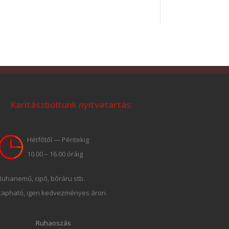
Karitászboltunk nyitvatartás:
Hétfőtől — Péntekig
10.00 – 16.00 óráig
Ruhanemű, cipő, bőráru stb.
kapható, igen kedvezményes áron.
Ruhaoszás