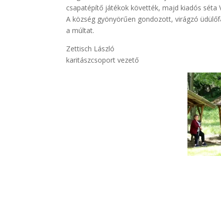
csapatépítő játékok követték, majd kiadós séta 
A község gyönyörűen gondozott, virágzó üdülőfal
a múltat.
Zettisch László
karitászcsoport vezető