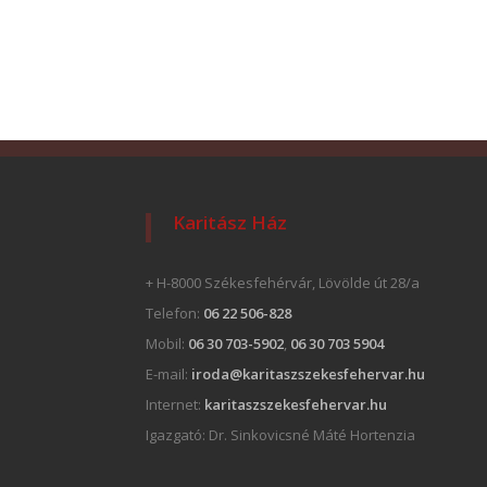
Karitász Ház
+ H-8000 Székesfehérvár, Lövölde út 28/a
Telefon:
06 22 506-828
Mobil:
06 30 703-5902
,
06 30 703 5904
E-mail:
iroda@karitaszszekesfehervar.hu
Internet:
karitaszszekesfehervar.hu
Igazgató:
Dr. Sinkovicsné Máté Hortenzia