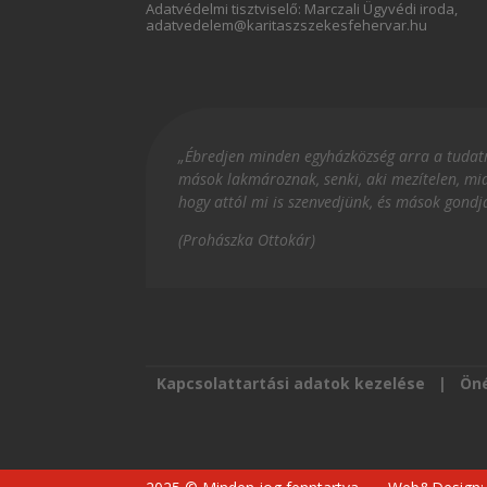
Adatvédelmi tisztviselő: Marczali Ügyvédi iroda,
adatvedelem@karitaszszekesfehervar.hu
„Ébredjen minden egyházközség arra a tudatra
mások lakmároznak, senki, aki mezítelen, mia
hogy attól mi is szenvedjünk, és mások gondj
(Prohászka Ottokár)
Kapcsolattartási adatok kezelése
|
Öné