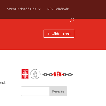
Szent Kristóf Ház
RÉV Fehérvár
További híreink
end,
Keresés