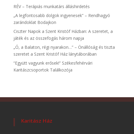
RÉV – Terápiás munkatárs álláshirdetés
„A legfontosabb dolgok ingyenesek” – Rendhagyó
zarándoklat Bodajkon
Ciszter Napok a Szent Kristóf Házban: A szeretet, a
játék és az összefogás három napja
„Ó, a Balaton, régi nyarakon…” – Önállóság és tiszta
szeretet a Szent Kristóf Ház lánytáborában
“Együtt vagyunk erősek!” Székesfehérvári
Karitászcsoportok Találkozója
Karitász Ház