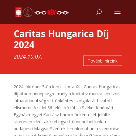
Caritas Hungarica Díj
2024
2024.10.07.
További híreink
2024. október 5-én került sor a XIII. Caritas Hungarica-
díj-átadó ünnepségre, mely a karitatív munka sokszor
láthatatlanul végzett önkéntes szolgálatát hivatott
elismerni. Az idei 36 jelölt között a Székesfehérvári
Egyházmegyei Karitász három önkéntesét jelölte
sikeresen idén, akikkel együtt ünnepelhettünk a
budapesti Magyar Szentek templomában a szentmise
majd az azt követő agapé során. Écsy Gábor országos