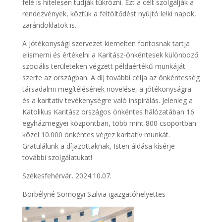
felé is hitelesen tudják tükrözni. Ezt a célt szolgálják a
rendezvények, köztük a feltöltődést nyújtó le!ki napok,
zarándoklatok is.
A jótékonysági szervezet kiemelten fontosnak tartja
elismerni és értékelni a Karitász-önkéntesek különböző
szociális területeken végzett példaértékű munkáját
szerte az országban. A díj további célja az önkéntesség
társadalmi megítélésének növelése, a jótékonyságra
és a karitatív tevékenységre való inspirálás. Jelenleg a
Katolikus Karitász országos önkéntes hálózatában 16
egyházmegyei központban, több mint 800 csoportban
közel 10.000 önkéntes végez karitatív munkát.
Gratulálunk a díjazottaknak, Isten áldása kísérje
további szolgálatukat!
Székesfehérvár, 2024.10.07.
Borbélyné Somogyi Szilvia igazgatóhelyettes