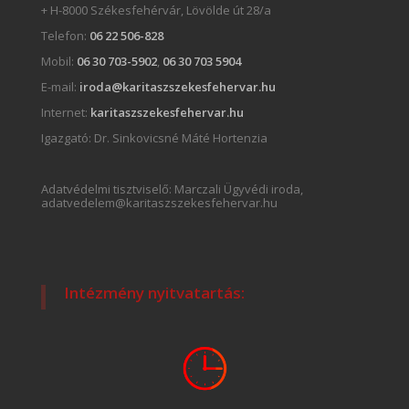
+ H-8000 Székesfehérvár, Lövölde út 28/a
Telefon:
06 22 506-828
Mobil:
06 30 703-5902
,
06 30 703 5904
E-mail:
iroda@karitaszszekesfehervar.hu
Internet:
karitaszszekesfehervar.hu
Igazgató:
Dr. Sinkovicsné Máté Hortenzia
Adatvédelmi tisztviselő: Marczali Ügyvédi iroda,
adatvedelem@karitaszszekesfehervar.hu
Intézmény nyitvatartás: