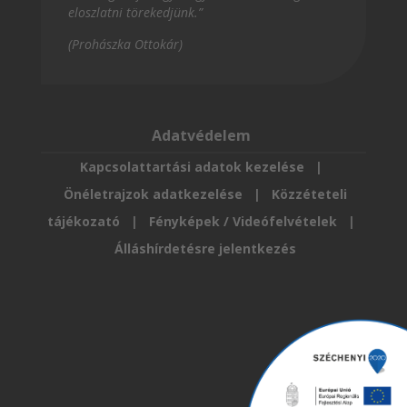
eloszlatni törekedjünk.”
(Prohászka Ottokár)
Adatvédelem
Kapcsolattartási adatok kezelése
|
Önéletrajzok adatkezelése
|
Közzéteteli
tájékozató
|
Fényképek / Videófelvételek
|
Álláshírdetésre jelentkezés