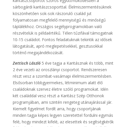
karitászcsoportot szoros együttműködésben a
sárbogárdi karitászcsoporttal. Élelmiszermentésüknek
köszönhetően sok-sok rászoruló család jut
folyamatosan megfelelő mennyiségű és minőségű
táplálékhoz. Országos segélyprogramokban való
részvételük is példaértékű. Télen tűzifával támogatnak
10-15 családot. Fontos feladatuknak tekintik az idősek
látogatását, apró meglepetésekkel, gesztusokkal
történő megajándékozását.
Zettisch László
5 éve tagja a Karitásznak és több, mint
2 éve vezeti az oroszlányi csoportot. Rendszeresen
részt vesz a szombat-vasárnapi élelmiszermentésben.
Elsősorban többgyermekes, létminimum alatt élő
családoknak szervez életre szóló programokat. Idén
két családdal vesz részt a Karitász Szép Otthonok
programjában, ami szintén rengeteg utánajárással jár.
Kiemelt figyelmet fordít arra, hogy csoportjának
minden tagja képes legyen szeretettel fordulni egymás
felé, hogy mindezt kifelé, az elesettek és segítségkérők