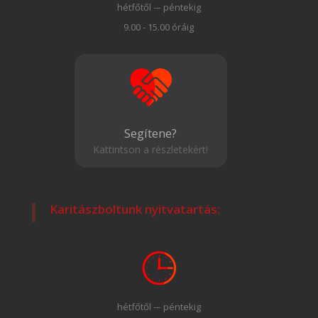
hétfőtől -– péntekig
9.00 - 15.00 óráig
Segítene?
Kattintson a részletekért!
Karitászboltunk nyitvatartás:
hétfőtől -– péntekig