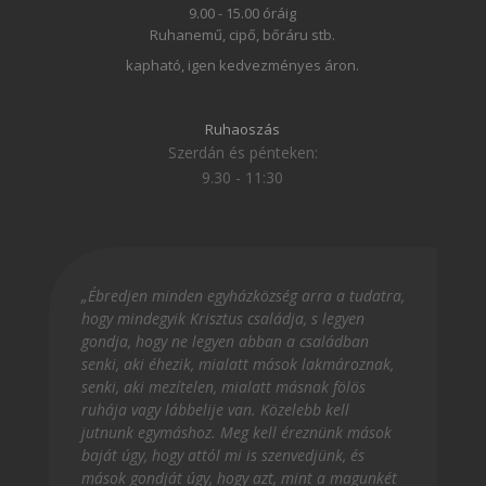
9.00 - 15.00 óráig
Ruhanemű, cipő, bőráru stb.
kapható, igen kedvezményes áron.
Ruhaoszás
Szerdán és pénteken:
9.30 - 11:30
„Ébredjen minden egyházközség arra a tudatra,
hogy mindegyik Krisztus családja, s legyen
gondja, hogy ne legyen abban a családban
senki, aki éhezik, mialatt mások lakmároznak,
senki, aki mezítelen, mialatt másnak fölös
ruhája vagy lábbelije van. Közelebb kell
jutnunk egymáshoz. Meg kell éreznünk mások
baját úgy, hogy attól mi is szenvedjünk, és
mások gondját úgy, hogy azt, mint a magunkét