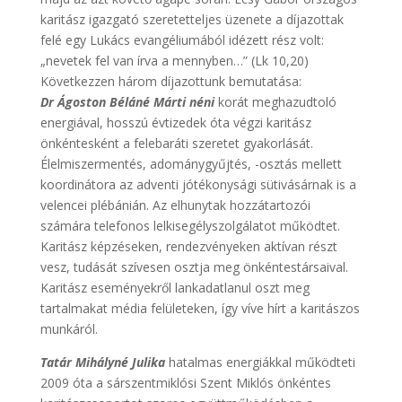
karitász igazgató szeretetteljes üzenete a díjazottak
felé egy Lukács evangéliumából idézett rész volt:
„nevetek fel van írva a mennyben…” (Lk 10,20)
Következzen három díjazottunk bemutatása:
Dr Ágoston Béláné Márti néni
korát meghazudtoló
energiával, hosszú évtizedek óta végzi karitász
önkéntesként a felebaráti szeretet gyakorlását.
Élelmiszermentés, adománygyűjtés, -osztás mellett
koordinátora az adventi jótékonysági sütivásárnak is a
velencei plébánián. Az elhunytak hozzátartozói
számára telefonos lelkisegélyszolgálatot működtet.
Karitász képzéseken, rendezvényeken aktívan részt
vesz, tudását szívesen osztja meg önkéntestársaival.
Karitász eseményekről lankadatlanul oszt meg
tartalmakat média felületeken, így víve hírt a karitászos
munkáról.
Tatár Mihályné Julika
hatalmas energiákkal működteti
2009 óta a sárszentmiklósi Szent Miklós önkéntes