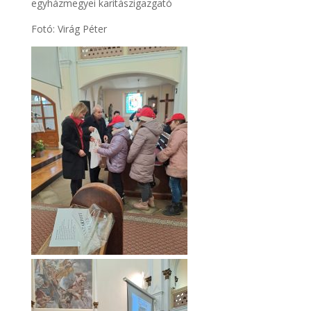
egyházmegyei karitászigazgató
Fotó: Virág Péter