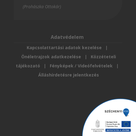
(Prohászka Ottokár)
Adatvédelem
Kapcsolattartási adatok kezelése
|
Önéletrajzok adatkezelése
|
Közzéteteli
tájékozató
|
Fényképek / Videófelvételek
|
Álláshírdetésre jelentkezés