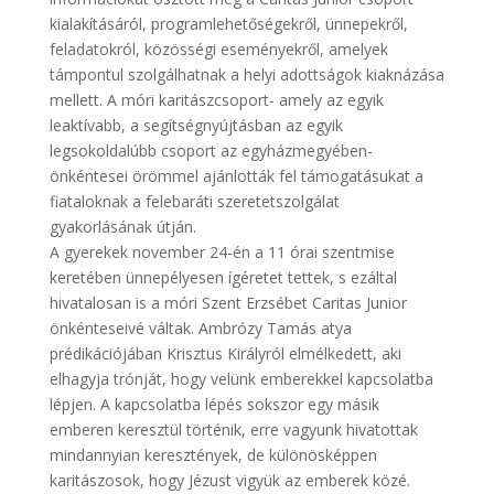
kialakításáról, programlehetőségekről, ünnepekről,
feladatokról, közösségi eseményekről, amelyek
támpontul szolgálhatnak a helyi adottságok kiaknázása
mellett. A móri karitászcsoport- amely az egyik
leaktívabb, a segítségnyújtásban az egyik
legsokoldalúbb csoport az egyházmegyében-
önkéntesei örömmel ajánlották fel támogatásukat a
fiataloknak a felebaráti szeretetszolgálat
gyakorlásának útján.
A gyerekek november 24-én a 11 órai szentmise
keretében ünnepélyesen ígéretet tettek, s ezáltal
hivatalosan is a móri Szent Erzsébet Caritas Junior
önkénteseivé váltak. Ambrózy Tamás atya
prédikációjában Krisztus Királyról elmélkedett, aki
elhagyja trónját, hogy velünk emberekkel kapcsolatba
lépjen. A kapcsolatba lépés sokszor egy másik
emberen keresztül történik, erre vagyunk hivatottak
mindannyian keresztények, de különösképpen
karitászosok, hogy Jézust vigyük az emberek közé.