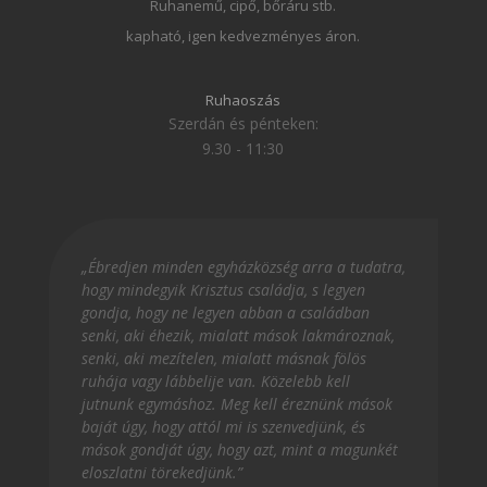
Ruhanemű, cipő, bőráru stb.
kapható, igen kedvezményes áron.
Ruhaoszás
Szerdán és pénteken:
9.30 - 11:30
„Ébredjen minden egyházközség arra a tudatra,
hogy mindegyik Krisztus családja, s legyen
gondja, hogy ne legyen abban a családban
senki, aki éhezik, mialatt mások lakmároznak,
senki, aki mezítelen, mialatt másnak fölös
ruhája vagy lábbelije van. Közelebb kell
jutnunk egymáshoz. Meg kell éreznünk mások
baját úgy, hogy attól mi is szenvedjünk, és
mások gondját úgy, hogy azt, mint a magunkét
eloszlatni törekedjünk.”