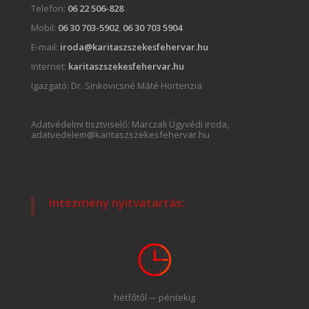
Telefon:
06 22 506-828
Mobil:
06 30 703-5902
,
06 30 703 5904
E-mail:
iroda@karitaszszekesfehervar.hu
Internet:
karitaszszekesfehervar.hu
Igazgató:
Dr. Sinkovicsné Máté Hortenzia
Adatvédelmi tisztviselő: Marczali Ügyvédi iroda,
adatvedelem@karitaszszekesfehervar.hu
Intézmény nyitvatartás:
hétfőtől -– péntekig