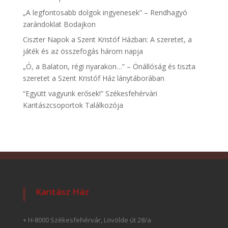
„A legfontosabb dolgok ingyenesek” – Rendhagyó
zarándoklat Bodajkon
Ciszter Napok a Szent Kristóf Házban: A szeretet, a
játék és az összefogás három napja
„Ó, a Balaton, régi nyarakon…” – Önállóság és tiszta
szeretet a Szent Kristóf Ház lánytáborában
“Együtt vagyunk erősek!” Székesfehérvári
Karitászcsoportok Találkozója
Karitász Ház
+ H-8000 Székesfehérvár, Lövölde út 28/a