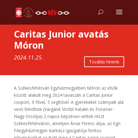
Caritas Junior avatás
Móron
2024.11.25.
További híreink
A Székesfehérvári Egyházmegyében Móron az elsők
között alakult meg 2024 tavaszán a Caritas Junior
csoport, 9 fővel, 5 segítővel. A gyerekeket szárnyaik alá
vevő felnőttek (Vargáné Stróbl Katalin és Forstner-
Nagy Orsolya) 2 napos képzésen vettek részt
Székesfehérváron, amelyen Árvai Ferenc atya, az Egri
Főegyházmegyei Karitász igazgatója fontos
információkat osztott meg a Caritas Junior csoport