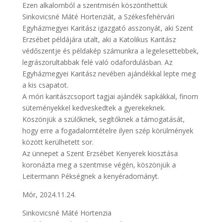
Ezen alkalomból a szentmisén köszönthettük
Sinkovicsné Máté Hortenziát, a Székesfehérvári
Egyházmegyei Karitász igazgató asszonyát, aki Szent
Erzsébet példájára utalt, aki a Katolikus Karitász
védőszentje és példakép számunkra a legelesettebbek,
legrászorultabbak felé való odafordulásban. Az
Egyházmegyei Karitász nevében ajándékkal lepte meg
a kis csapatot.
A móri karitászcsoport tagjai ajándék sapkákkal, finom
süteményekkel kedveskedtek a gyerekeknek.
Köszönjük a szülőknek, segítőknek a támogatását,
hogy erre a fogadalomtételre ilyen szép körülmények
között kerülhetett sor.
Az ünnepet a Szent Erzsébet Kenyerek kiosztása
koronázta meg a szentmise végén, köszönjük a
Leitermann Pékségnek a kenyéradományt.
Mór, 2024.11.24.
Sinkovicsné Máté Hortenzia