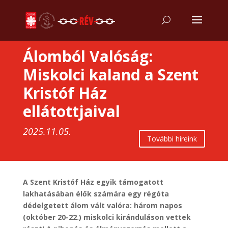
Álomból Valóság:
Miskolci kaland a Szent
Kristóf Ház
ellátottjaival
2025.11.05.
További híreink
A Szent Kristóf Ház egyik támogatott
lakhatásában élők számára egy régóta
dédelgetett álom vált valóra: három napos
(október 20-22.) miskolci kiránduláson vettek