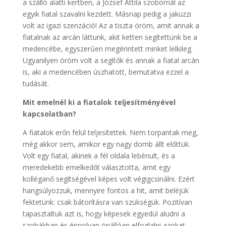
a szálló alatti kertben, a József Attila szobornál az
egyik fiatal szavalni kezdett. Másnap pedig a jakuzzi
volt az igazi szenzáció! Az a tiszta öröm, amit annak a
fiatalnak az arcán láttunk, akit ketten segítettünk be a
medencébe, egyszerűen megérintett minket lelkileg.
Ugyanilyen öröm volt a segítők és annak a fiatal arcán
is, aki a medencében úszhatott, bemutatva ezzel a
tudását.
Mit emelnél ki a fiatalok teljesítményével
kapcsolatban?
A fiatalok erőn felül teljesítettek. Nem torpantak meg,
még akkor sem, amikor egy nagy domb állt előttük.
Volt egy fiatal, akinek a fél oldala lebénult, és a
meredekebb emelkedőt választotta, amit egy
kolléganő segítségével képes volt végigcsinálni. Ezért
hangsúlyozzuk, mennyire fontos a hit, amit beléjük
fektetünk: csak bátorításra van szükségük. Pozitívan
tapasztaltuk azt is, hogy képesek egyedül aludni a
szobákban és éppolyan önállóan elfoglalni azokat,