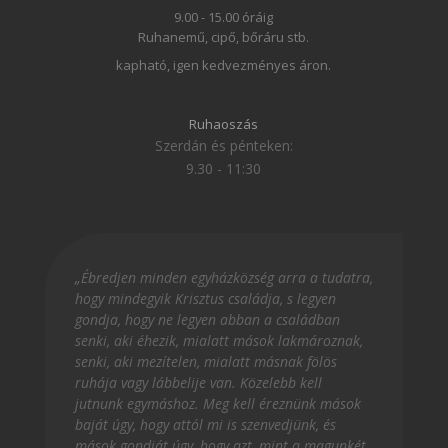
9.00 - 15.00 óráig
Ruhanemű, cipő, bőráru stb.
kapható, igen kedvezményes áron.
Ruhaoszás
Szerdán és pénteken:
9.30 - 11:30
„Ébredjen minden egyházközség arra a tudatra,
hogy mindegyik Krisztus családja, s legyen
gondja, hogy ne legyen abban a családban
senki, aki éhezik, mialatt mások lakmároznak,
senki, aki mezítelen, mialatt másnak fölös
ruhája vagy lábbelije van. Közelebb kell
jutnunk egymáshoz. Meg kell éreznünk mások
baját úgy, hogy attól mi is szenvedjünk, és
mások gondját úgy, hogy azt, mint a magunkét