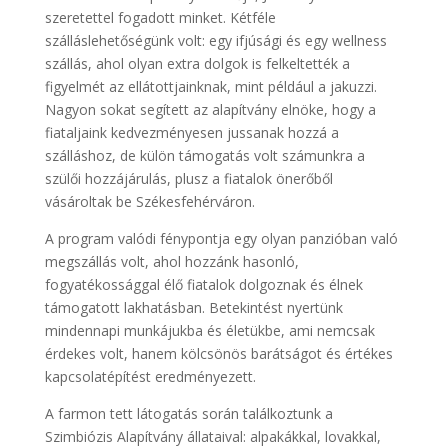
szeretettel fogadott minket. Kétféle
szálláslehetőségünk volt: egy ifjúsági és egy wellness
szállás, ahol olyan extra dolgok is felkeltették a
figyelmét az ellátottjainknak, mint például a jakuzzi.
Nagyon sokat segített az alapítvány elnöke, hogy a
fiataljaink kedvezményesen jussanak hozzá a
szálláshoz, de külön támogatás volt számunkra a
szülői hozzájárulás, plusz a fiatalok önerőből
vásároltak be Székesfehérváron.
A program valódi fénypontja egy olyan panzióban való
megszállás volt, ahol hozzánk hasonló,
fogyatékossággal élő fiatalok dolgoznak és élnek
támogatott lakhatásban. Betekintést nyertünk
mindennapi munkájukba és életükbe, ami nemcsak
érdekes volt, hanem kölcsönös barátságot és értékes
kapcsolatépítést eredményezett.
A farmon tett látogatás során találkoztunk a
Szimbiózis Alapítvány állataival: alpakákkal, lovakkal,