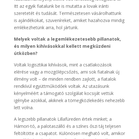
Itt az egyik fiatalunk be is mutatta a lovak iránti
szeretetét és tudását. Természetesen vásárolhattunk
is ajándékokat, szuveníreket, amiket hazahozva mindig
emlékezhetünk arra, hol jártunk.
Melyek voltak a legemlékezetesebb pillanatok,
és milyen kihívásokkal kellett megküzdeni
útközben?
Voltak logisztikai kihívások, mint a csatlakozások
elérése vagy a mozgólépcsőzés, ami sok fiatalnak új
élmény volt – de minden rendben zajlott, a fiatalok
rendkívül együttműködőek voltak. Az utazásunk
kényelméért a támogató szolgálat kocsiját vettük
igénybe azokkal, akiknek a tömegközlekedés nehezebb
lett volna.
A legszebb pillanatok Lillafüreden értek minket; a
Hámori-tó, a palotaszálló és a színes őszi táj teljesen
feltöltötte a csapatot. Különösen megható volt, amikor