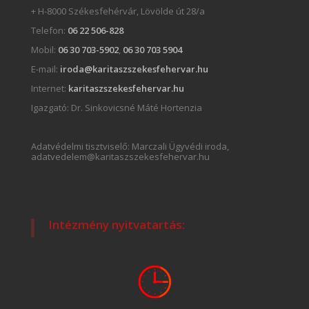
+ H-8000 Székesfehérvár, Lövölde út 28/a
Telefon:
06 22 506-828
Mobil:
06 30 703-5902
,
06 30 703 5904
E-mail:
iroda@karitaszszekesfehervar.hu
Internet:
karitaszszekesfehervar.hu
Igazgató:
Dr. Sinkovicsné Máté Hortenzia
Adatvédelmi tisztviselő: Marczali Ügyvédi iroda,
adatvedelem@karitaszszekesfehervar.hu
Intézmény nyitvatartás: