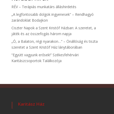
RÉV – Terápiás munkatárs álláshirdetés
„A legfontosabb dolgok ingyenesek” – Rendhagyó
zarándoklat Bodajkon
Ciszter Napok a Szent Kristóf Házban: A szeretet, a
játék és az összefogás három napja
„Ó, a Balaton, régi nyarakon…” – Önállóság és tiszta
szeretet a Szent Kristóf Ház lánytáborában
“Együtt vagyunk erősek!” Székesfehérvári
Karitászcsoportok Találkozója
Karitász Ház