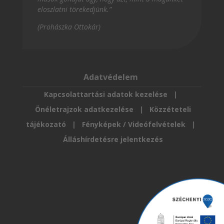
eloszlatni törekedjünk.”
(Prohászka Ottokár)
Adatvédelem
Kapcsolattartási adatok kezelése
|
Önéletrajzok adatkezelése
|
Közzéteteli
tájékozató
|
Fényképek / Videófelvételek
|
Álláshírdetésre jelentkezés