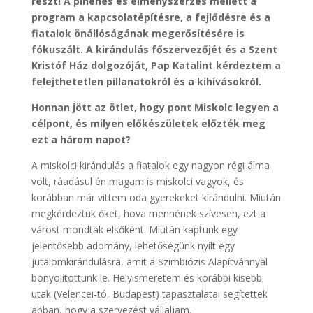
részt! A pihenés és élményszerzés mellett a
program a kapcsolatépítésre, a fejlődésre és a
fiatalok önállóságának megerősítésére is
fókuszált. A kirándulás főszervezőjét és a Szent
Kristóf Ház dolgozóját, Pap Katalint kérdeztem a
felejthetetlen pillanatokról és a kihívásokról.
Honnan jött az ötlet, hogy pont Miskolc legyen a
célpont, és milyen előkészületek előzték meg
ezt a három napot?
A miskolci kirándulás a fiatalok egy nagyon régi álma
volt, ráadásul én magam is miskolci vagyok, és
korábban már vittem oda gyerekeket kirándulni. Miután
megkérdeztük őket, hova mennének szívesen, ezt a
várost mondták elsőként. Miután kaptunk egy
jelentősebb adomány, lehetőségünk nyílt egy
jutalomkirándulásra, amit a Szimbiózis Alapítvánnyal
bonyolítottunk le. Helyismeretem és korábbi kisebb
utak (Velencei-tó, Budapest) tapasztalatai segítettek
abban, hogy a szervezést vállaljam.