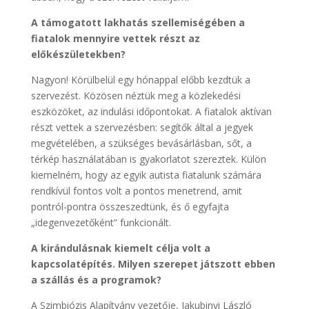
A támogatott lakhatás szellemiségében a
fiatalok mennyire vettek részt az
előkészületekben?
Nagyon! Körülbelül egy hónappal előbb kezdtük a
szervezést. Közösen néztük meg a közlekedési
eszközöket, az indulási időpontokat. A fiatalok aktívan
részt vettek a szervezésben: segítők által a jegyek
megvételében, a szükséges bevásárlásban, sőt, a
térkép használatában is gyakorlatot szereztek. Külön
kiemelném, hogy az egyik autista fiatalunk számára
rendkívül fontos volt a pontos menetrend, amit
pontról-pontra összeszedtünk, és ő egyfajta
„idegenvezetőként” funkcionált.
A kirándulásnak kiemelt célja volt a
kapcsolatépítés. Milyen szerepet játszott ebben
a szállás és a programok?
A Szimbiózis Alapítvány vezetője, Jakubinyi László