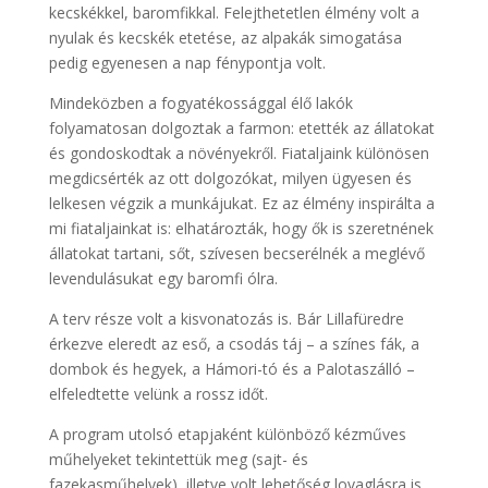
kecskékkel, baromfikkal. Felejthetetlen élmény volt a
nyulak és kecskék etetése, az alpakák simogatása
pedig egyenesen a nap fénypontja volt.
Mindeközben a fogyatékossággal élő lakók
folyamatosan dolgoztak a farmon: etették az állatokat
és gondoskodtak a növényekről. Fiataljaink különösen
megdicsérték az ott dolgozókat, milyen ügyesen és
lelkesen végzik a munkájukat. Ez az élmény inspirálta a
mi fiataljainkat is: elhatározták, hogy ők is szeretnének
állatokat tartani, sőt, szívesen becserélnék a meglévő
levendulásukat egy baromfi ólra.
A terv része volt a kisvonatozás is. Bár Lillafüredre
érkezve eleredt az eső, a csodás táj – a színes fák, a
dombok és hegyek, a Hámori-tó és a Palotaszálló –
elfeledtette velünk a rossz időt.
A program utolsó etapjaként különböző kézműves
műhelyeket tekintettük meg (sajt- és
fazekasműhelyek), illetve volt lehetőség lovaglásra is.