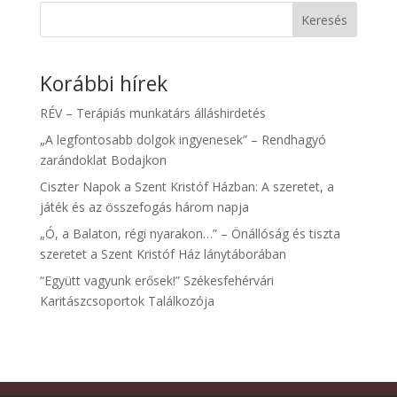
Keresés
Korábbi hírek
RÉV – Terápiás munkatárs álláshirdetés
„A legfontosabb dolgok ingyenesek” – Rendhagyó
zarándoklat Bodajkon
Ciszter Napok a Szent Kristóf Házban: A szeretet, a
játék és az összefogás három napja
„Ó, a Balaton, régi nyarakon…” – Önállóság és tiszta
szeretet a Szent Kristóf Ház lánytáborában
“Együtt vagyunk erősek!” Székesfehérvári
Karitászcsoportok Találkozója