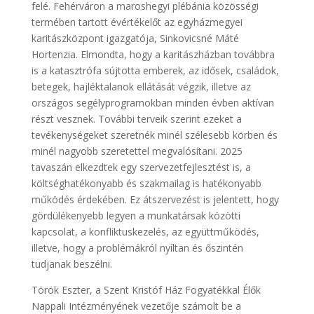
felé. Fehérváron a maroshegyi plébánia közösségi
termében tartott évértékelőt az egyházmegyei
karitászközpont igazgatója, Sinkovicsné Máté
Hortenzia. Elmondta, hogy a karitászházban továbbra
is a katasztrófa sújtotta emberek, az idősek, családok,
betegek, hajléktalanok ellátását végzik, illetve az
országos segélyprogramokban minden évben aktívan
részt vesznek. További terveik szerint ezeket a
tevékenységeket szeretnék minél szélesebb körben és
minél nagyobb szeretettel megvalósítani. 2025
tavaszán elkezdtek egy szervezetfejlesztést is, a
költséghatékonyabb és szakmailag is hatékonyabb
működés érdekében. Ez átszervezést is jelentett, hogy
gördülékenyebb legyen a munkatársak közötti
kapcsolat, a konfliktuskezelés, az együttműködés,
illetve, hogy a problémákról nyíltan és őszintén
tudjanak beszélni.
Török Eszter, a Szent Kristóf Ház Fogyatékkal Élők
Nappali Intézményének vezetője számolt be a