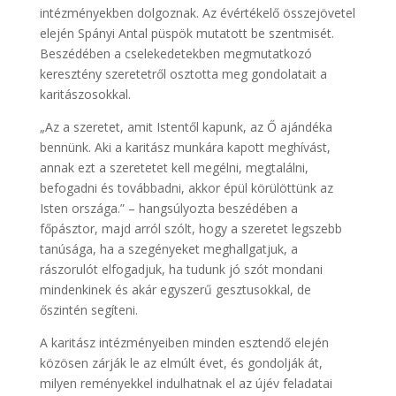
intézményekben dolgoznak. Az évértékelő összejövetel
elején Spányi Antal püspök mutatott be szentmisét.
Beszédében a cselekedetekben megmutatkozó
keresztény szeretetről osztotta meg gondolatait a
karitászosokkal.
„Az a szeretet, amit Istentől kapunk, az Ő ajándéka
bennünk. Aki a karitász munkára kapott meghívást,
annak ezt a szeretetet kell megélni, megtalálni,
befogadni és továbbadni, akkor épül körülöttünk az
Isten országa.” – hangsúlyozta beszédében a
főpásztor, majd arról szólt, hogy a szeretet legszebb
tanúsága, ha a szegényeket meghallgatjuk, a
rászorulót elfogadjuk, ha tudunk jó szót mondani
mindenkinek és akár egyszerű gesztusokkal, de
őszintén segíteni.
A karitász intézményeiben minden esztendő elején
közösen zárják le az elmúlt évet, és gondolják át,
milyen reményekkel indulhatnak el az újév feladatai