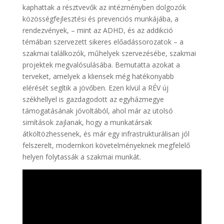
kaphattak a résztvevők az intézményben dolgozók
közösségfejlesztési és prevenciós munkájába, a
rendezvények, – mint az ADHD, és az addikció
témában szervezett sikeres előadássorozatok – a
szakmai találkozók, műhelyek szervezésébe, szakmai
projektek megvalósulásába. Bemutatta azokat a
terveket, amelyek a kliensek még hatékonyabb
elérését segítik a jövőben. Ezen kívül a RÉV új
székhellyel is gazdagodott az egyházmegye
támogatásának jóvoltából, ahol már az utolsó
simítások zajlanak, hogy a munkatársak
átköltözhessenek, és már egy infrastrukturálisan jól
felszerelt, modernkori követelményeknek megfelelő
helyen folytassák a szakmai munkát.