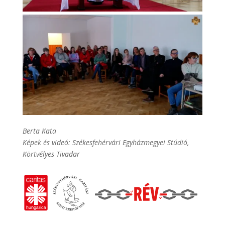
Berta Kata
Képek és videó: Székesfehérvári Egyházmegyei Stúdió,
Körtvélyes Tivadar