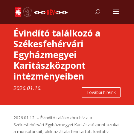
Évindító találkozó a
Székesfehérvári
Egyházmegyei
Karitászközpont
intézményeiben
2026.01.16.
További híreink
2026.01.12. – Évindító találkozóra hívta a
Székesfehérvári Egyházmegyei Karitászközpont azokat
a munkatársait, akik az általa fenntartott karitatív