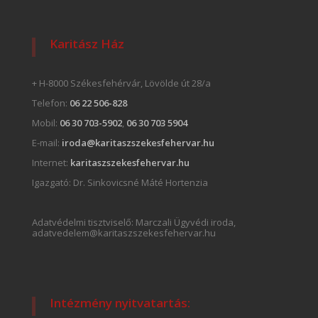
Karitász Ház
+ H-8000 Székesfehérvár, Lövölde út 28/a
Telefon:
06 22 506-828
Mobil:
06 30 703-5902
,
06 30 703 5904
E-mail:
iroda@karitaszszekesfehervar.hu
Internet:
karitaszszekesfehervar.hu
Igazgató:
Dr. Sinkovicsné Máté Hortenzia
Adatvédelmi tisztviselő: Marczali Ügyvédi iroda,
adatvedelem@karitaszszekesfehervar.hu
Intézmény nyitvatartás: