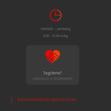
hétfőtől -– péntekig
9.00 - 15.00 óráig
Segítene?
Kattintson a részletekért!
Karitászboltunk nyitvatartás: