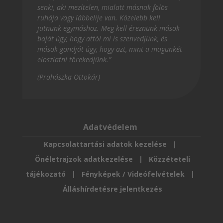
senki, aki mezítelen, mialatt másnak fölös
ruhája vagy lábbelije van. Közelebb kell
jutnunk egymáshoz. Meg kell éreznünk mások
baját úgy, hogy attól mi is szenvedjünk, és
mások gondját úgy, hogy azt, mint a magunkét
eloszlatni törekedjünk.”
(Prohászka Ottokár)
Adatvédelem
Kapcsolattartási adatok kezelése
|
Önéletrajzok adatkezelése
|
Közzéteteli
tájékozató
|
Fényképek / Videófelvételek
|
Álláshírdetésre jelentkezés