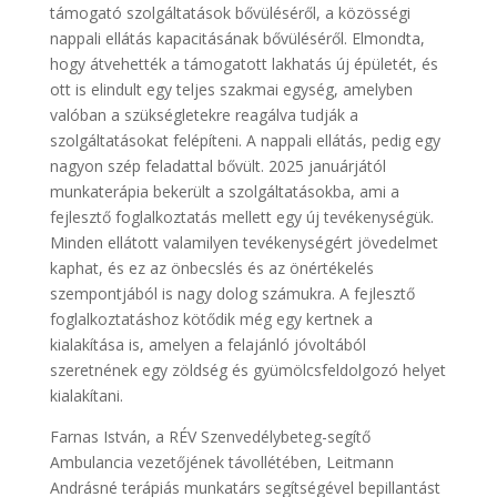
támogató szolgáltatások bővüléséről, a közösségi
nappali ellátás kapacitásának bővüléséről. Elmondta,
hogy átvehették a támogatott lakhatás új épületét, és
ott is elindult egy teljes szakmai egység, amelyben
valóban a szükségletekre reagálva tudják a
szolgáltatásokat felépíteni. A nappali ellátás, pedig egy
nagyon szép feladattal bővült. 2025 januárjától
munkaterápia bekerült a szolgáltatásokba, ami a
fejlesztő foglalkoztatás mellett egy új tevékenységük.
Minden ellátott valamilyen tevékenységért jövedelmet
kaphat, és ez az önbecslés és az önértékelés
szempontjából is nagy dolog számukra. A fejlesztő
foglalkoztatáshoz kötődik még egy kertnek a
kialakítása is, amelyen a felajánló jóvoltából
szeretnének egy zöldség és gyümölcsfeldolgozó helyet
kialakítani.
Farnas István, a RÉV Szenvedélybeteg-segítő
Ambulancia vezetőjének távollétében, Leitmann
Andrásné terápiás munkatárs segítségével bepillantást