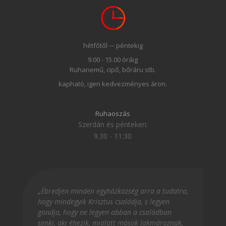
hétfőtől -– péntekig
9.00 - 15.00 óráig
Ruhanemű, cipő, bőráru stb.
kapható, igen kedvezményes áron.
Ruhaoszás
Szerdán és pénteken:
9.30 - 11:30
„Ébredjen minden egyházközség arra a tudatra,
hogy mindegyik Krisztus családja, s legyen
gondja, hogy ne legyen abban a családban
senki, aki éhezik, mialatt mások lakmároznak,