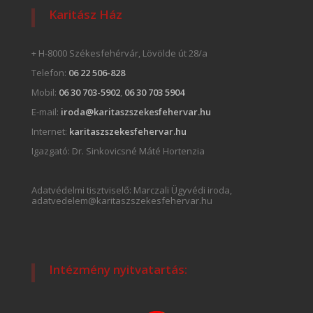
Karitász Ház
+ H-8000 Székesfehérvár, Lövölde út 28/a
Telefon:
06 22 506-828
Mobil:
06 30 703-5902
,
06 30 703 5904
E-mail:
iroda@karitaszszekesfehervar.hu
Internet:
karitaszszekesfehervar.hu
Igazgató:
Dr. Sinkovicsné Máté Hortenzia
Adatvédelmi tisztviselő: Marczali Ügyvédi iroda,
adatvedelem@karitaszszekesfehervar.hu
Intézmény nyitvatartás: