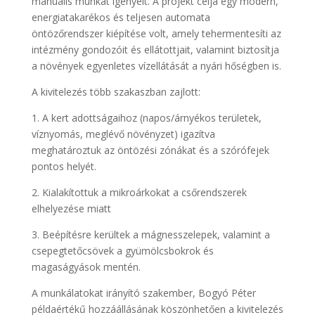
manuális munkát igényelt. A projekt célja egy modern,
energiatakarékos és teljesen automata
öntözőrendszer kiépítése volt, amely tehermentesíti az
intézmény gondozóit és ellátottjait, valamint biztosítja
a növények egyenletes vízellátását a nyári hőségben is.
A kivitelezés több szakaszban zajlott:
1. A kert adottságaihoz (napos/árnyékos területek,
víznyomás, meglévő növényzet) igazítva
meghatároztuk az öntözési zónákat és a szórófejek
pontos helyét.
2. Kialakítottuk a mikroárkokat a csőrendszerek
elhelyezése miatt
3. Beépítésre kerültek a mágnesszelepek, valamint a
csepegtetőcsövek a gyümölcsbokrok és
magaságyások mentén.
A munkálatokat irányító szakember, Bogyó Péter
példaértékű hozzáállásának köszönhetően a kivitelezés