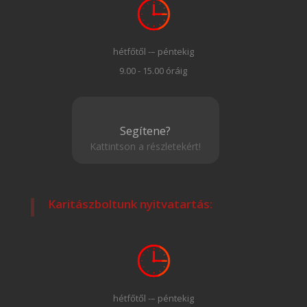
hétfőtől -– péntekig
9.00 - 15.00 óráig
Segítene?
Kattintson a részletekért!
Karitászboltunk nyitvatartás:
hétfőtől -– péntekig