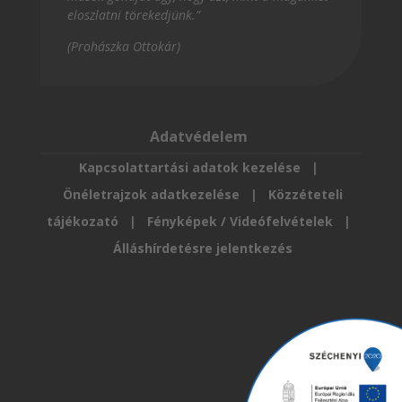
eloszlatni törekedjünk.”
(Prohászka Ottokár)
Adatvédelem
Kapcsolattartási adatok kezelése
|
Önéletrajzok adatkezelése
|
Közzéteteli
tájékozató
|
Fényképek / Videófelvételek
|
Álláshírdetésre jelentkezés