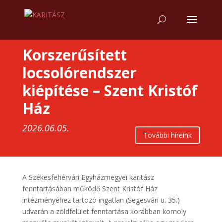
Korszerűsített
locsolórendszer
kiépítése – Szent Kristóf
Ház
2026.06.05.
További híreink
A Székesfehérvári Egyházmegyei karitász
fenntartásában működő Szent Kristóf Ház
intézményéhez tartozó ingatlan (Segesvári u. 35.)
udvarán a zöldfelület fenntartása korábban komoly