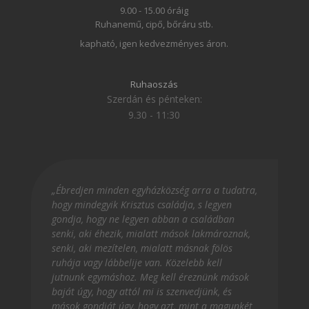
9.00 - 15.00 óráig
Ruhanemű, cipő, bőráru stb.
kapható, igen kedvezményes áron.
Ruhaoszás
Szerdán és pénteken:
9.30 - 11:30
„Ébredjen minden egyházközség arra a tudatra,
hogy mindegyik Krisztus családja, s legyen
gondja, hogy ne legyen abban a családban
senki, aki éhezik, mialatt mások lakmároznak,
senki, aki mezítelen, mialatt másnak fölös
ruhája vagy lábbelije van. Közelebb kell
jutnunk egymáshoz. Meg kell éreznünk mások
baját úgy, hogy attól mi is szenvedjünk, és
mások gondját úgy, hogy azt, mint a magunkét