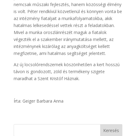
nemcsak műszaki fejlesztés, hanem közösségi élmény
is volt. Péter rendkívül közvetlenül és könnyen vonta be
az intézmény fiataljait a munkafolyamatokba, akik
hatalmas lelkesedéssel vettek részt a feladatokban.
Mivel a munka oroszlánrészét maguk a fiatalok
végezték el a szakember iránymutatása mellett, az
intézménynek kizárólag az anyagköltséget kellett
megfizetnie, ami hatalmas segítséget jelentett.
Az új locsolórendszernek köszönhetően a kert hosszú
távon is gondozott, zöld és termékeny szigete
maradhat a Szent Kristóf Háznak.
Írta: Geiger Barbara Anna
Keresés