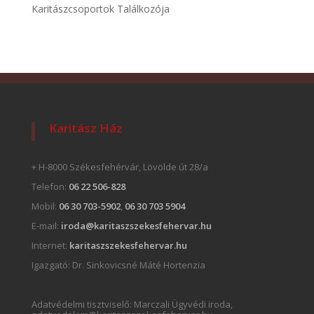
Karitászcsoportok Találkozója
Karitász Ház
+ H-8000 Székesfehérvár, Lövölde út 28/a
Telefon:
06 22 506-828
Mobil:
06 30 703-5902
,
06 30 703 5904
E-mail:
iroda@karitaszszekesfehervar.hu
Internet:
karitaszszekesfehervar.hu
Igazgató:
Dr. Sinkovicsné Máté Hortenzia
Adatvédelmi tisztviselő: Marczali Ügyvédi iroda,