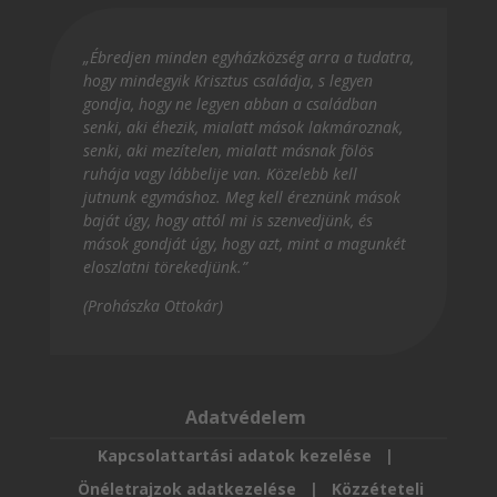
„Ébredjen minden egyházközség arra a tudatra,
hogy mindegyik Krisztus családja, s legyen
gondja, hogy ne legyen abban a családban
senki, aki éhezik, mialatt mások lakmároznak,
senki, aki mezítelen, mialatt másnak fölös
ruhája vagy lábbelije van. Közelebb kell
jutnunk egymáshoz. Meg kell éreznünk mások
baját úgy, hogy attól mi is szenvedjünk, és
mások gondját úgy, hogy azt, mint a magunkét
eloszlatni törekedjünk.”
(Prohászka Ottokár)
Adatvédelem
Kapcsolattartási adatok kezelése
|
Önéletrajzok adatkezelése
|
Közzéteteli