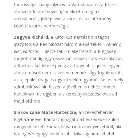
fontosságát hangsúlyozva a Városházat és a főteret
ábrázoló festménnyel ajándékozta meg az
ambulanciát, jelképezve a város és az intézmény
közötti szoros partnerséget.
Zagyva Richárd
, a Katolikus Karitász országos
igazgatója a Rév hálózat három alapértékét –
remény,
élet, változás
– idézte fel. Emlékeztetett: a függőség
mögött mindig egy összetört emberi sors és család áll,
a Karitász küldetése pedig az, hogy ott is jelen legyen,
ahova mások nem szívesen mennek. Úgy fogalmazott,
az új épület maga is egy küzdelem gyümölcse, és mély
szimbolikával bír, hiszen a jövőben is nehéz emberi
harcoknak, de egyben a sikeres újrakezdéseknek ad
majd otthont.
Sinkovicsné Máté Hortenzia
, a Székesfehérvári
Egyházmegyei Karitász igazgatója beszédében külön
megemlékezett Farnas István intézményvezetőről, aki
bár egészségügyi okok miatt fizikailag nem lehetett