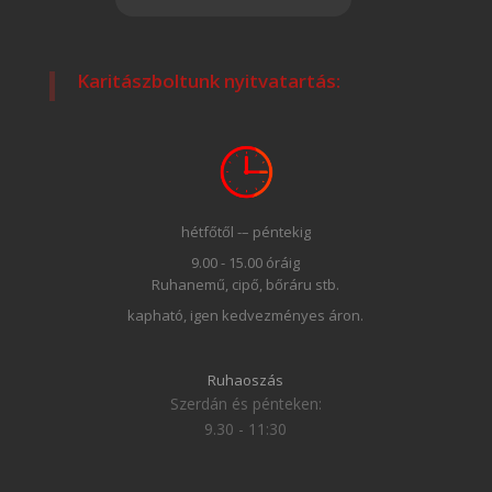
Karitászboltunk nyitvatartás:
hétfőtől -– péntekig
9.00 - 15.00 óráig
Ruhanemű, cipő, bőráru stb.
kapható, igen kedvezményes áron.
Ruhaoszás
Szerdán és pénteken:
9.30 - 11:30