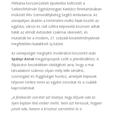
Plébánia korszerűsített épületébe költözött a
Székesfehérvári Egyházmegyei Karitász fenntartásában
működő Rév Szenvedélybeteg Segítő Ambulancia. Az
ünnepélyes átadón a történelmi múltú falak között az
egyházi, városi és civil szféra képviselői közösen adtak
hálát az elmúlt évtizedek szakmai sikereiért, és
mutatták be a modern, 21. századi követelményeknek
megfelelően kialakított új bázist.
Az ünnepséget megnyitó moderátori köszöntő után
Spányi Antal
megyéspüspök szólt a jelenlévőkhöz. A
főpásztor beszédében rávilágított arra, hogy a mai
társadalom számos olyan mély lelki sérülést,
szorongást és függőséget hordoz, amelyek képesek
teljesen tönkre tenni az egyéni sorsokat és a családi
kapcsolatokat.
„A felebaráti szeretet azt kívánja, hogy álljunk oda az
ilyen bajban lévő ember mellé. Nem azt keressük, hogyan
jutott oda, hanem a krisztusi szeretettel és a