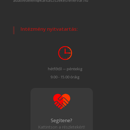
adatvedelem@karitaszszekesfehervar.hu
Intézmény nyitvatartás:
hétfőtől -– péntekig
9.00 - 15.00 óráig
Segítene?
Kattintson a részletekért!