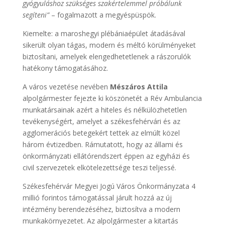
gyógyuláshoz szükséges szakértelemmel próbálunk
segíteni”
– fogalmazott a megyéspüspök.
Kiemelte: a maroshegyi plébániaépület átadásával
sikerült olyan tágas, modern és méltó körülményeket
biztosítani, amelyek elengedhetetlenek a rászorulók
hatékony támogatásához.
A város vezetése nevében
Mészáros Attila
alpolgármester fejezte ki köszönetét a Rév Ambulancia
munkatársainak azért a hiteles és nélkülözhetetlen
tevékenységért, amelyet a székesfehérvári és az
agglomerációs betegekért tettek az elmúlt közel
három évtizedben. Rámutatott, hogy az állami és
önkormányzati ellátórendszert éppen az egyházi és
civil szervezetek elkötelezettsége teszi teljessé.
Székesfehérvár Megyei Jogú Város Önkormányzata 4
millió forintos támogatással járult hozzá az új
intézmény berendezéséhez, biztosítva a modern
munkakörnyezetet. Az alpolgármester a kitartás