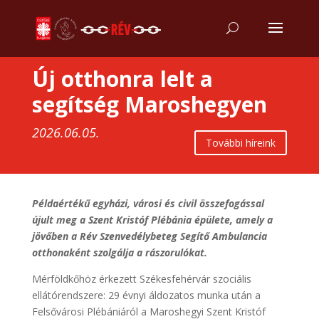
Új otthonra lelt a
segítség Maroshegyen
2026.06.05.
További híreink
Példaértékű egyházi, városi és civil összefogással
újult meg a Szent Kristóf Plébánia épülete, amely a
jövőben a Rév Szenvedélybeteg Segítő Ambulancia
otthonaként szolgálja a rászorulókat.
Mérföldkőhöz érkezett Székesfehérvár szociális
ellátórendszere: 29 évnyi áldozatos munka után a
Felsővárosi Plébániáról a Maroshegyi Szent Kristóf