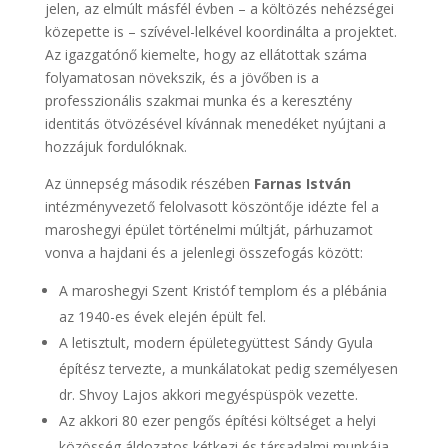
jelen, az elmúlt másfél évben – a költözés nehézségei
közepette is – szívével-lelkével koordinálta a projektet.
Az igazgatónő kiemelte, hogy az ellátottak száma
folyamatosan növekszik, és a jövőben is a
professzionális szakmai munka és a keresztény
identitás ötvözésével kívánnak menedéket nyújtani a
hozzájuk fordulóknak.
Az ünnepség második részében
Farnas István
intézményvezető felolvasott köszöntője idézte fel a
maroshegyi épület történelmi múltját, párhuzamot
vonva a hajdani és a jelenlegi összefogás között:
A maroshegyi Szent Kristóf templom és a plébánia
az 1940-es évek elején épült fel.
A letisztult, modern épületegyüttest Sándy Gyula
építész tervezte, a munkálatokat pedig személyesen
dr. Shvoy Lajos akkori megyéspüspök vezette.
Az akkori 80 ezer pengős építési költséget a helyi
közösség áldozatos kétkezi és társadalmi munkája