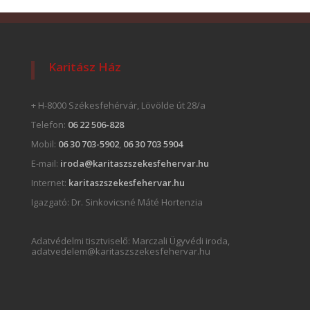
Karitász Ház
+ H-8000 Székesfehérvár, Lövölde út 28/a
Telefon:
06 22 506-828
Mobil:
06 30 703-5902
,
06 30 703 5904
E-mail:
iroda@karitaszszekesfehervar.hu
Internet:
karitaszszekesfehervar.hu
Igazgató:
Dr. Sinkovicsné Máté Hortenzia
Adatvédelmi tisztviselő: Marczali Ügyvédi iroda,
adatvedelem@karitaszszekesfehervar.hu