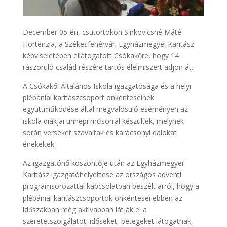
December 05-én, csütörtökön Sinkovicsné Máté
Hortenzia, a Székesfehérvári Egyházmegyei Karitász
képviseletében ellátogatott Csókakőre, hogy 14
rászoruló család részére tartós élelmiszert adjon át.
A Csókakői Általános Iskola igazgatósága és a helyi
plébániai karitászcsoport önkénteseinek
együttműködése által megvalósuló eseményen az
iskola diákjai ünnepi műsorral készültek, melynek
során verseket szavaltak és karácsonyi dalokat
énekeltek.
Az igazgatónő köszöntője után az Egyházmegyei
Karitász igazgatóhelyettese az országos adventi
programsorozattal kapcsolatban beszélt arról, hogy a
plébániai karitászcsoportok önkéntesei ebben az
időszakban még aktívabban látják el a
szeretetszolgálatot: időseket, betegeket látogatnak,