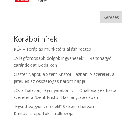
Keresés
Korábbi hírek
RÉV – Terápiás munkatárs álláshirdetés
„A legfontosabb dolgok ingyenesek” – Rendhagyó
zarándoklat Bodajkon
Ciszter Napok a Szent Kristóf Házban: A szeretet, a
játék és az összefogás három napja
„Ó, a Balaton, régi nyarakon…” – Önállóság és tiszta
szeretet a Szent Kristóf Ház lánytáborában
“Együtt vagyunk erősek!” Székesfehérvári
Karitászcsoportok Találkozója