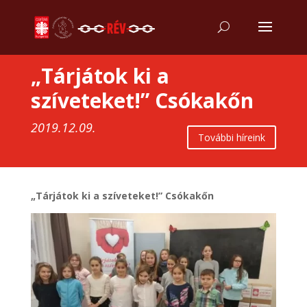
„Tárjátok ki a
szíveteket!” Csókakőn
2019.12.09.
További híreink
„Tárjátok ki a szíveteket!” Csókakőn