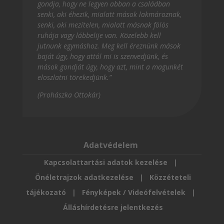
gondja, hogy ne legyen abban a családban
senki, aki éhezik, mialatt mások lakmároznak,
senki, aki mezítelen, mialatt másnak fölös
ruhája vagy lábbelije van. Közelebb kell
jutnunk egymáshoz. Meg kell éreznünk mások
baját úgy, hogy attól mi is szenvedjünk, és
mások gondját úgy, hogy azt, mint a magunkét
eloszlatni törekedjünk.”
(Prohászka Ottokár)
Adatvédelem
Kapcsolattartási adatok kezelése
|
Önéletrajzok adatkezelése
|
Közzéteteli
tájékozató
|
Fényképek / Videófelvételek
|
Álláshírdetésre jelentkezés