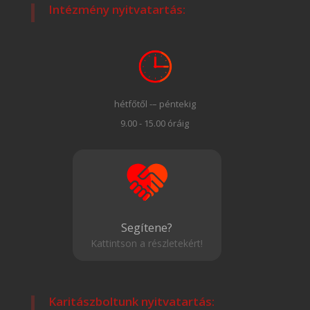
Intézmény nyitvatartás:
hétfőtől -– péntekig
9.00 - 15.00 óráig
Segítene?
Kattintson a részletekért!
Karitászboltunk nyitvatartás: