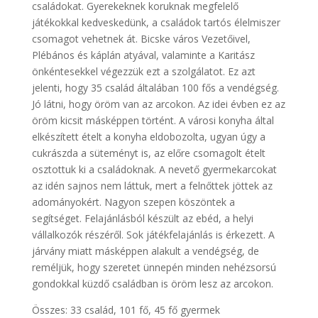
családokat. Gyerekeknek koruknak megfelelő
játékokkal kedveskedünk, a családok tartós élelmiszer
csomagot vehetnek át. Bicske város Vezetőivel,
Plébános és káplán atyával, valaminte a Karitász
önkéntesekkel végezzük ezt a szolgálatot. Ez azt
jelenti, hogy 35 család általában 100 fős a vendégség.
Jó látni, hogy öröm van az arcokon. Az idei évben ez az
öröm kicsit másképpen történt. A városi konyha által
elkészített ételt a konyha eldobozolta, ugyan úgy a
cukrászda a süteményt is, az előre csomagolt ételt
osztottuk ki a családoknak. A nevető gyermekarcokat
az idén sajnos nem láttuk, mert a felnőttek jöttek az
adományokért. Nagyon szepen köszöntek a
segítséget. Felajánlásból készült az ebéd, a helyi
vállalkozók részéről. Sok játékfelajánlás is érkezett. A
járvány miatt másképpen alakult a vendégség, de
reméljük, hogy szeretet ünnepén minden nehézsorsú
gondokkal küzdő családban is öröm lesz az arcokon.
Összes: 33 család, 101 fő, 45 fő gyermek