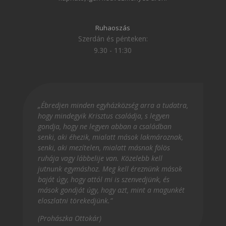
Ruhaoszás
Szerdán és pénteken:
9.30 - 11:30
„Ébredjen minden egyházközség arra a tudatra,
hogy mindegyik Krisztus családja, s legyen
gondja, hogy ne legyen abban a családban
senki, aki éhezik, mialatt mások lakmároznak,
senki, aki mezítelen, mialatt másnak fölös
ruhája vagy lábbelije van. Közelebb kell
jutnunk egymáshoz. Meg kell éreznünk mások
baját úgy, hogy attól mi is szenvedjünk, és
mások gondját úgy, hogy azt, mint a magunkét
eloszlatni törekedjünk.”
(Prohászka Ottokár)