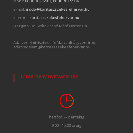
Mobil:
06 30 703-5902
,
06 30 703 5904
E-mail:
iroda@karitaszszekesfehervar.hu
Internet:
karitaszszekesfehervar.hu
Igazgató:
Dr. Sinkovicsné Máté Hortenzia
Adatvédelmi tisztviselő: Marczali Ügyvédi iroda,
adatvedelem@karitaszszekesfehervar.hu
Intézmény nyitvatartás:
hétfőtől -– péntekig
9.00 - 15.00 óráig