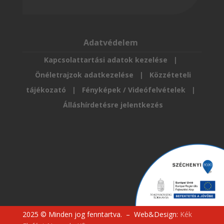
Adatvédelem
Kapcsolattartási adatok kezelése
|
Önéletrajzok adatkezelése
|
Közzéteteli
tájékozató
|
Fényképek / Videófelvételek
|
Álláshírdetésre jelentkezés
2025
©
Minden jog fenntartva. – Web&Design:
Kék