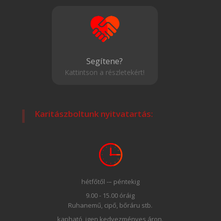
Segítene?
Kattintson a részletekért!
Karitászboltunk nyitvatartás:
hétfőtől -– péntekig
9.00 - 15.00 óráig
Ruhanemű, cipő, bőráru stb.
kapható, igen kedvezményes áron.