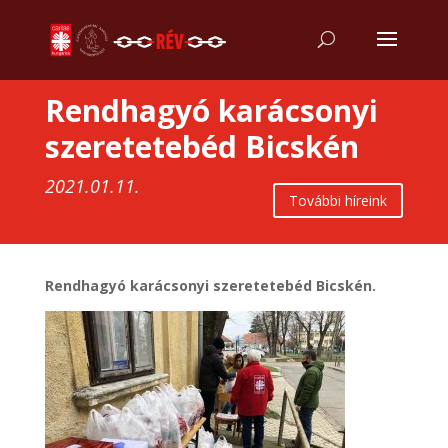
Rendhagyó karácsonyi
szeretetebéd Bicskén
2021.01.11.
További híreink
Rendhagyó karácsonyi szeretetebéd Bicskén.