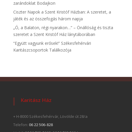
zarándoklat Bodajkon
Ciszter Napok a Szent Kristóf Házban: A szeretet, a
játék és az összefogás három napja
„Ó, a Balaton, régi nyarakon…” – Önállóság és tiszta
szeretet a Szent Kristóf Ház lánytáborában
“Együtt vagyunk erősek!” Székesfehérvári
Karitászcsoportok Találkozója
Karitász Ház
+ H-8000 Székesfehérvár, Lövölde út 28/a
Telefon:
06 22 506-828