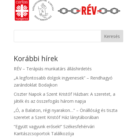
Keresés
Korábbi hírek
RÉV – Terápiás munkatárs álláshirdetés
„A legfontosabb dolgok ingyenesek” – Rendhagyó
zarándoklat Bodajkon
Ciszter Napok a Szent Kristóf Házban: A szeretet, a
játék és az összefogás három napja
„Ó, a Balaton, régi nyarakon…” – Önállóság és tiszta
szeretet a Szent Kristóf Ház lánytáborában
“Együtt vagyunk erősek!” Székesfehérvári
Karitászcsoportok Találkozója