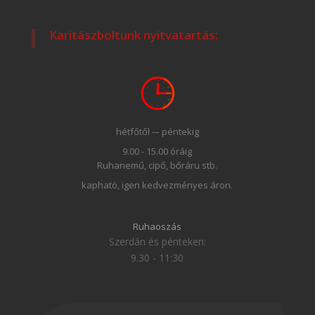
Karitászboltunk nyitvatartás:
hétfőtől -– péntekig
9.00 - 15.00 óráig
Ruhanemű, cipő, bőráru stb.
kapható, igen kedvezményes áron.
Ruhaoszás
Szerdán és pénteken:
9.30 - 11:30