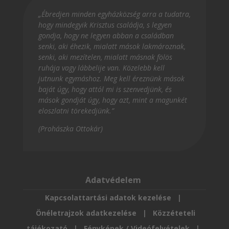
„Ébredjen minden egyházközség arra a tudatra,
hogy mindegyik Krisztus családja, s legyen
gondja, hogy ne legyen abban a családban
senki, aki éhezik, mialatt mások lakmároznak,
senki, aki mezítelen, mialatt másnak fölös
ruhája vagy lábbelije van. Közelebb kell
jutnunk egymáshoz. Meg kell éreznünk mások
baját úgy, hogy attól mi is szenvedjünk, és
mások gondját úgy, hogy azt, mint a magunkét
eloszlatni törekedjünk.”
(Prohászka Ottokár)
Adatvédelem
Kapcsolattartási adatok kezelése
|
Önéletrajzok adatkezelése
|
Közzéteteli
tájékozató
|
Fényképek / Videófelvételek
|