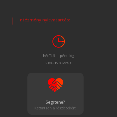
Intézmény nyitvatartás:
hétfőtől -– péntekig
9.00 - 15.00 óráig
Segítene?
Kattintson a részletekért!