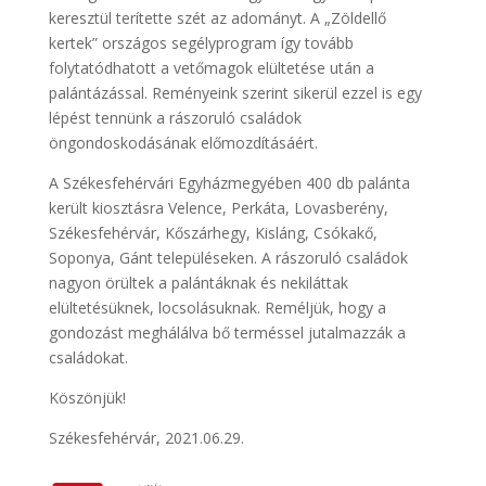
keresztül terítette szét az adományt. A „Zöldellő
kertek” országos segélyprogram így tovább
folytatódhatott a vetőmagok elültetése után a
palántázással. Reményeink szerint sikerül ezzel is egy
lépést tennünk a rászoruló családok
öngondoskodásának előmozdításáért.
A Székesfehérvári Egyházmegyében 400 db palánta
került kiosztásra Velence, Perkáta, Lovasberény,
Székesfehérvár, Kőszárhegy, Kisláng, Csókakő,
Soponya, Gánt településeken. A rászoruló családok
nagyon örültek a palántáknak és nekiláttak
elültetésüknek, locsolásuknak. Reméljük, hogy a
gondozást meghálálva bő terméssel jutalmazzák a
családokat.
Köszönjük!
Székesfehérvár, 2021.06.29.