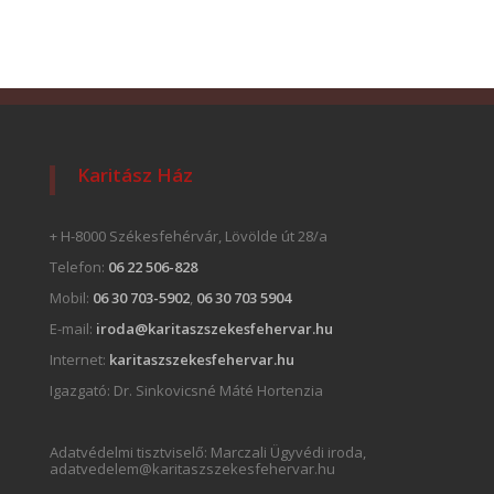
Karitász Ház
+ H-8000 Székesfehérvár, Lövölde út 28/a
Telefon:
06 22 506-828
Mobil:
06 30 703-5902
,
06 30 703 5904
E-mail:
iroda@karitaszszekesfehervar.hu
Internet:
karitaszszekesfehervar.hu
Igazgató:
Dr. Sinkovicsné Máté Hortenzia
Adatvédelmi tisztviselő: Marczali Ügyvédi iroda,
adatvedelem@karitaszszekesfehervar.hu