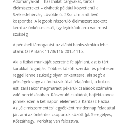
Adományaikat – használati tárgyakat, tartós
élelmiszereket – elvihetik például közvetlenül a
Székesfehérvár, Lövölde út 28/a cím alatt lévő
központba. A legtöbb rászoruló élelmiszert szokott
kérni az önkéntesektől, így leginkább arra van most
szükség.
A pénzbeli támogatást az alábbi bankszámlára lehet
utalni: OTP Bank 11736116-20151115.
Aki a fizikai munkáját szeretné felajánlani, azt is tárt
karokkal fogadják. Többek között szerdán és pénteken
reggel lenne szükség olyan önkéntesre, aki segít a
pékségek vagy az áruházak által felajánlott, a boltok
esti zárásakor megmaradt pékáruk családok számára
való porciózásában. Rászoruló családok, hajléktalanok
jönnek ezen a két napon élelemért a Karitász Házba.
Az „élelmiszermentés” egyébként mindennap feladattal
jár, ami az önkéntes csoportok között (pl. Seregélyes,
Kőszárhegy, Perkáta) van felosztva.