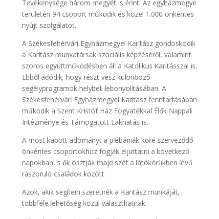
Tevékenysége három megyét is érint. Az egyházmegye
területén 94 csoport működik és közel 1.000 önkéntes
nyújt szolgálatot.
A Székesfehérvári Egyházmegyei Karitász gondoskodik
a Karitász munkatársak szociális képzéséről, valamint
szoros együttműködésben áll a Katolikus Karitásszal is.
Ebből adódik, hogy részt vesz különböző
segélyprogramok helybeli lebonyolításában. A
Székesfehérvári Egyházmegyei Karitász fenntartásában
működik a Szent Kristóf Ház Fogyatékkal Élők Nappali
Intézménye és Támogatott Lakhatás is.
A most kapott adományt a plébániák köré szerveződő
önkéntes csoportokhoz fogják eljuttatni a következő
napokban, s ők osztják majd szét a látókörükben lévő
rászoruló családok között.
Azok, akik segíteni szeretnék a Karitász munkáját,
többféle lehetőség közül választhatnak.