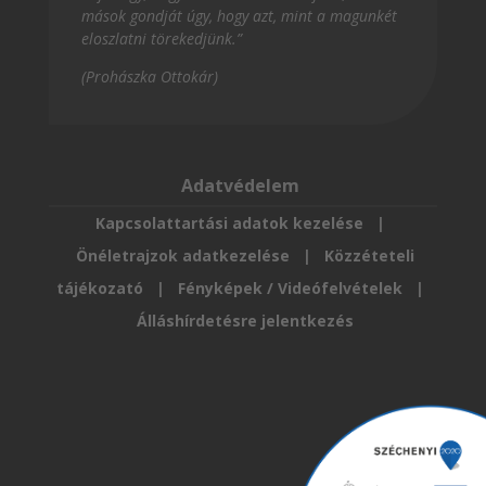
mások gondját úgy, hogy azt, mint a magunkét
eloszlatni törekedjünk.”
(Prohászka Ottokár)
Adatvédelem
Kapcsolattartási adatok kezelése
|
Önéletrajzok adatkezelése
|
Közzéteteli
tájékozató
|
Fényképek / Videófelvételek
|
Álláshírdetésre jelentkezés