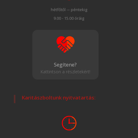
hétfőtől -– péntekig
9.00 - 15.00 óráig
Segítene?
Kattintson a részletekért!
Karitászboltunk nyitvatartás: