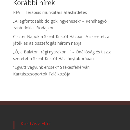
Korábbi hírek
RÉV – Terápiás munkatárs álláshirdetés
„A legfontosabb dolgok ingyenesek” – Rendhagyó
zarándoklat Bodajkon
Ciszter Napok a Szent Kristóf Házban: A szeretet, a
játék és az összefogás három napja
„Ó, a Balaton, régi nyarakon…” – Önállóság és tiszta
szeretet a Szent Kristóf Ház lánytáborában
“Együtt vagyunk erősek!” Székesfehérvári
Karitászcsoportok Találkozója
Karitász Ház