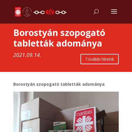
Borostyán szopogató
tabletták adománya
2021.09.14.
További híreink
Borostyán szopogató tabletták adománya