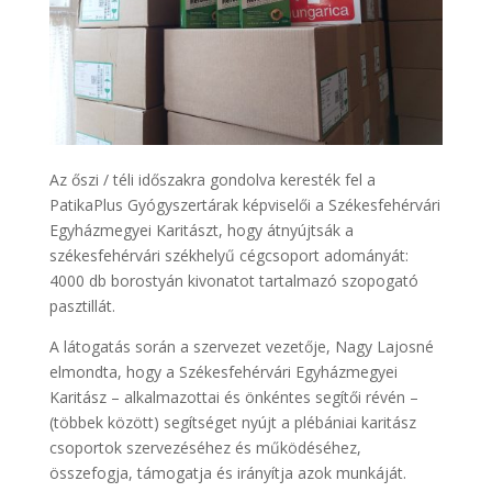
Az őszi / téli időszakra gondolva keresték fel a
PatikaPlus Gyógyszertárak képviselői a Székesfehérvári
Egyházmegyei Karitászt, hogy átnyújtsák a
székesfehérvári székhelyű cégcsoport adományát:
4000 db borostyán kivonatot tartalmazó szopogató
pasztillát.
A látogatás során a szervezet vezetője, Nagy Lajosné
elmondta, hogy a Székesfehérvári Egyházmegyei
Karitász – alkalmazottai és önkéntes segítői révén –
(többek között) segítséget nyújt a plébániai karitász
csoportok szervezéséhez és működéséhez,
összefogja, támogatja és irányítja azok munkáját.