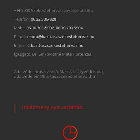
+ H-8000 Székesfehérvár, Lövölde út 28/a
Telefon:
06 22 506-828
Mobil:
06 30 703-5902
,
06 30 703 5904
E-mail:
iroda@karitaszszekesfehervar.hu
Internet:
karitaszszekesfehervar.hu
Igazgató:
Dr. Sinkovicsné Máté Hortenzia
Adatvédelmi tisztviselő: Marczali Ügyvédi iroda,
adatvedelem@karitaszszekesfehervar.hu
Intézmény nyitvatartás: