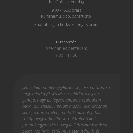
hétfőtől -– péntekig
9.00 - 15.00 óráig
Ruhanemű, cipő, bőráru stb.
kapható, igen kedvezményes áron.
Ruhaoszás
Szerdán és pénteken:
9.30 - 11:30
„Ébredjen minden egyházközség arra a tudatra,
hogy mindegyik Krisztus családja, s legyen
gondja, hogy ne legyen abban a családban
senki, aki éhezik, mialatt mások lakmároznak,
senki, aki mezítelen, mialatt másnak fölös
ruhája vagy lábbelije van. Közelebb kell
jutnunk egymáshoz. Meg kell éreznünk mások
baját úgy, hogy attól mi is szenvedjünk, és