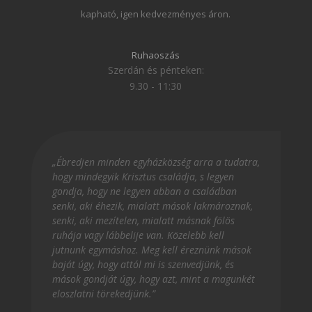
kapható, igen kedvezményes áron.
Ruhaoszás
Szerdán és pénteken:
9.30 - 11:30
„Ébredjen minden egyházközség arra a tudatra,
hogy mindegyik Krisztus családja, s legyen
gondja, hogy ne legyen abban a családban
senki, aki éhezik, mialatt mások lakmároznak,
senki, aki mezítelen, mialatt másnak fölös
ruhája vagy lábbelije van. Közelebb kell
jutnunk egymáshoz. Meg kell éreznünk mások
baját úgy, hogy attól mi is szenvedjünk, és
mások gondját úgy, hogy azt, mint a magunkét
eloszlatni törekedjünk.”