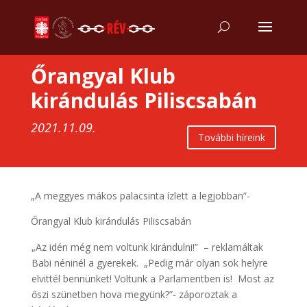
Őrangyal Klub
kirándulás Piliscsabán
2021.11.09.
További híreink
„A meggyes mákos palacsinta ízlett a legjobban”-
Őrangyal Klub kirándulás Piliscsabán
„Az idén még nem voltunk kirándulni!” – reklamáltak
Babi néninél a gyerekek. „Pedig már olyan sok helyre
elvittél bennünket! Voltunk a Parlamentben is! Most az
őszi szünetben hova megyünk?”- záporoztak a