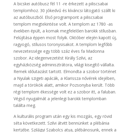
A bicskei autóbusz fél 11 -re érkezett a piliscsabai
templomhoz. 30 jókedvű és kíváncsi látogató szállt ki
az autóbuszból. Első programpont a piliscsabai
templom megtekintése volt. A templom az 1780 -as
években épült, a kornak megfelelően barokk stílusban.
Felújítása éppen most folyik. Október elején kapott új,
ragyogó, stílusos toronysisakot. A templom legfőbb
nevezetessége egy több száz éves fa Madonna
szobor. Az idegenvezetést Király Szilvi, az
egyházközség adminisztrátora, világi kisegítő vállalta.
Remek időutazást tartott. Elmondta a szobor történet
a Nyulak szigeti apácák, a Klarissza nővérek idejében,
majd a törökök alatt, amikor Pozsonyba került. Több
régi templom ékessége volt ez a szobor itt, a faluban.
Végső nyugalmát a jelenlegi barokk templomban
találta meg.
A kulturális program után egy kis mozgás, egy rövid
séta következett. Szilvi átvitt bennünket a plébánia
kertjébe. Szilágyi Szabolcs atya, plébánosunk, ennek a