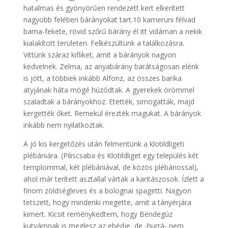
hatalmas és gyönyörűen rendezett kert elkerített
nagyobb felében bárányokat tart.10 kameruni félvad
barna-fekete, rövid szőrű bárány él itt vidáman a nekik
kialakított területen. Felkészültünk a találkozásra.
Vittünk száraz kifliket, amit a bárányok nagyon
kedvelnek. Zelma, az anyabárány barátságosan elénk
is jött, a többiek inkább Alfonz, az összes barika
atyjának háta mögé húzódtak. A gyerekek örömmel
szaladtak a bárányokhoz. Etették, simogatták, majd
kergették őket. Remekül érezték magukat. A bárányok
inkább nem nyilatkoztak.
A jó kis kergetőzés után felmentünk a klotildligeti
plébániára. (Piliscsaba és Klotildliget egy település két
templommal, két plébániával, de közös plébánossal),
ahol már terített asztallal vártak a karitászosok. Ízlett a
finom zöldségleves és a bolognai spagetti. Nagyon
tetszett, hogy mindenki megette, amit a tányérjára
kimert. Kicsit reménykedtem, hogy Bendegúz
kutyámnak is meglesz az ebédje, de -hurrá- nem