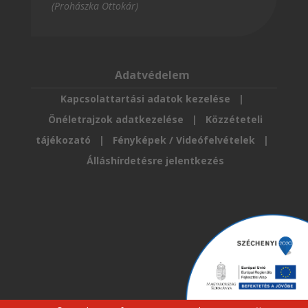
(Prohászka Ottokár)
Adatvédelem
Kapcsolattartási adatok kezelése
|
Önéletrajzok adatkezelése
|
Közzéteteli
tájékozató
|
Fényképek / Videófelvételek
|
Álláshírdetésre jelentkezés