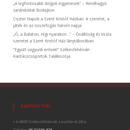
„A legfontosabb dolgok ingyenesek” – Rendhagyó
zarándoklat Bodajkon
Ciszter Napok a Szent Kristóf Házban: A szeretet, a
játék és az összefogás három napja
„Ó, a Balaton, régi nyarakon…” – Önállóság és tiszta
szeretet a Szent Kristóf Ház lánytáborában
“Együtt vagyunk erősek!” Székesfehérvári
Karitászcsoportok Találkozója
Karitász Ház
+ H-8000 Székesfehérvár, Lövölde út 28/a
Telefon:
06 22 506-828