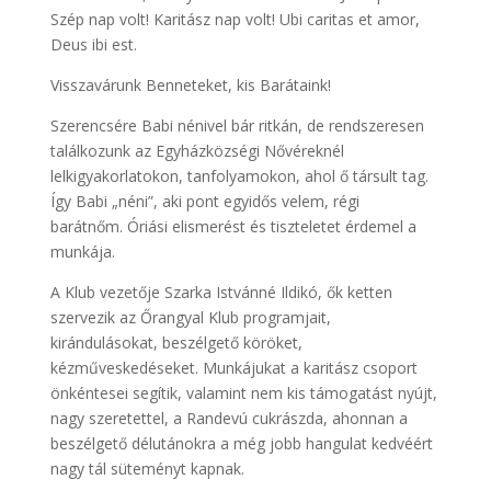
Szép nap volt! Karitász nap volt! Ubi caritas et amor,
Deus ibi est.
Visszavárunk Benneteket, kis Barátaink!
Szerencsére Babi nénivel bár ritkán, de rendszeresen
találkozunk az Egyházközségi Nővéreknél
lelkigyakorlatokon, tanfolyamokon, ahol ő társult tag.
Így Babi „néni”, aki pont egyidős velem, régi
barátnőm. Óriási elismerést és tiszteletet érdemel a
munkája.
A Klub vezetője Szarka Istvánné Ildikó, ők ketten
szervezik az Őrangyal Klub programjait,
kirándulásokat, beszélgető köröket,
kézműveskedéseket. Munkájukat a karitász csoport
önkéntesei segítik, valamint nem kis támogatást nyújt,
nagy szeretettel, a Randevú cukrászda, ahonnan a
beszélgető délutánokra a még jobb hangulat kedvéért
nagy tál süteményt kapnak.