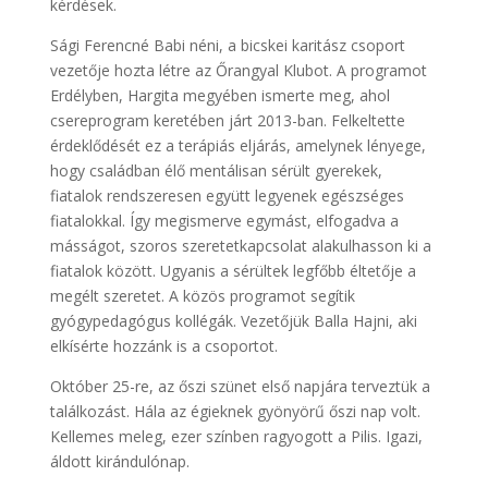
kérdések.
Sági Ferencné Babi néni, a bicskei karitász csoport
vezetője hozta létre az Őrangyal Klubot. A programot
Erdélyben, Hargita megyében ismerte meg, ahol
csereprogram keretében járt 2013-ban. Felkeltette
érdeklődését ez a terápiás eljárás, amelynek lényege,
hogy családban élő mentálisan sérült gyerekek,
fiatalok rendszeresen együtt legyenek egészséges
fiatalokkal. Így megismerve egymást, elfogadva a
másságot, szoros szeretetkapcsolat alakulhasson ki a
fiatalok között. Ugyanis a sérültek legfőbb éltetője a
megélt szeretet. A közös programot segítik
gyógypedagógus kollégák. Vezetőjük Balla Hajni, aki
elkísérte hozzánk is a csoportot.
Október 25-re, az őszi szünet első napjára terveztük a
találkozást. Hála az égieknek gyönyörű őszi nap volt.
Kellemes meleg, ezer színben ragyogott a Pilis. Igazi,
áldott kirándulónap.