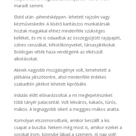
maradt semmi.
Ebéd után -pihenésképpen- lehetett rajzolni vagy
kézműveskedni. A kísérő karitászos munkatársak
hoztak magukkal ehhez mindenféle szükséges
kelléket, és mi is odaadtuk az összegyűjtött rajzpapírt,
színes ceruzákat, kifestőkönyveket, társasjátékokat.
Boldogan vitték haza vendégeink az elkészült
alkotásokat.
Akinek nagyobb mozgásigénye volt, kimehetett a
plébánia játszóterére, ahol mindenféle érdekes
szabadtéri játékot lehetett kipróbálni.
Indulás előtt elővarázsoltuk a mi meglepetésünket:
több tányér palacsintát. Volt lekváros, kakaós, túrós,
mákos. A legnagyobb sikert a meggyes-mákos aratta.
Komolyan elszomorodtunk, amikor beszállt a kis
csapat a buszba. Nekem még most is, amikor ezeket a
sorokat írom, könnybe lábad a szemem. Jó nap volt!