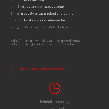
Mobil:
06 30 703-5902
,
06 30 703 5904
E-mail:
iroda@karitaszszekesfehervar.hu
Internet:
karitaszszekesfehervar.hu
Igazgató:
Dr. Sinkovicsné Máté Hortenzia
Adatvédelmi tisztviselő: Marczali Ügyvédi iroda,
adatvedelem@karitaszszekesfehervar.hu
Intézmény nyitvatartás:
hétfőtől -– péntekig
9.00 - 15.00 óráig