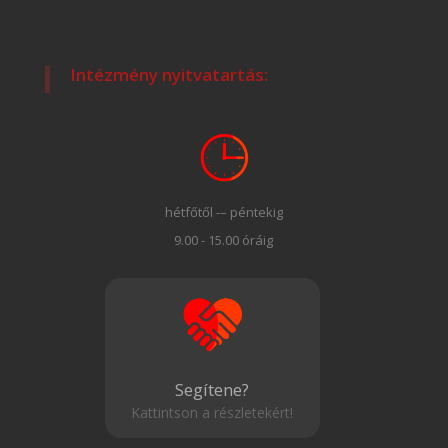
Intézmény nyitvatartás:
hétfőtől -– péntekig
9.00 - 15.00 óráig
Segítene?
Kattintson a részletekért!