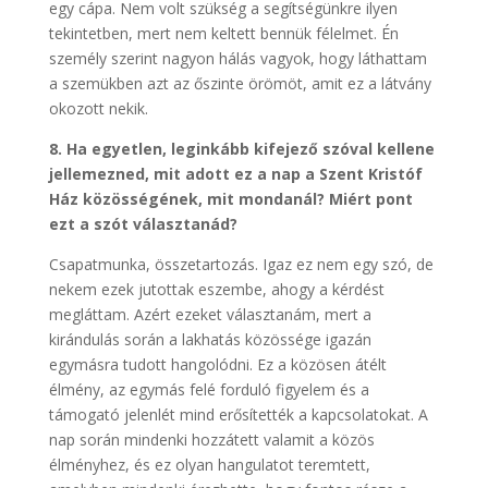
egy cápa. Nem volt szükség a segítségünkre ilyen
tekintetben, mert nem keltett bennük félelmet. Én
személy szerint nagyon hálás vagyok, hogy láthattam
a szemükben azt az őszinte örömöt, amit ez a látvány
okozott nekik.
8. Ha egyetlen, leginkább kifejező szóval kellene
jellemezned, mit adott ez a nap a Szent Kristóf
Ház közösségének, mit mondanál? Miért pont
ezt a szót választanád?
Csapatmunka, összetartozás. Igaz ez nem egy szó, de
nekem ezek jutottak eszembe, ahogy a kérdést
megláttam. Azért ezeket választanám, mert a
kirándulás során a lakhatás közössége igazán
egymásra tudott hangolódni. Ez a közösen átélt
élmény, az egymás felé forduló figyelem és a
támogató jelenlét mind erősítették a kapcsolatokat. A
nap során mindenki hozzátett valamit a közös
élményhez, és ez olyan hangulatot teremtett,