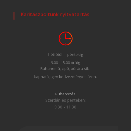
Karitászboltunk nyitvatartás:
hétfőtől -– péntekig
9.00 - 15.00 óráig
Ruhanemű, cipő, bőráru stb.
kapható, igen kedvezményes áron.
Ruhaoszás
Szerdán és pénteken:
9.30 - 11:30