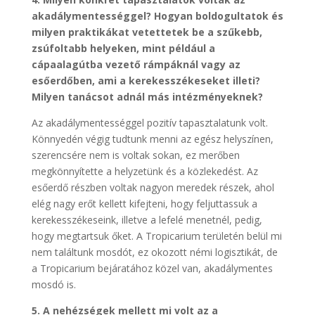
akadálymentességgel? Hogyan boldogultatok és
milyen praktikákat vetettetek be a szűkebb,
zsúfoltabb helyeken, mint például a
cápaalagútba vezető rámpáknál vagy az
esőerdőben, ami a kerekesszékeseket illeti?
Milyen tanácsot adnál más intézményeknek?
Az akadálymentességgel pozitív tapasztalatunk volt.
Könnyedén végig tudtunk menni az egész helyszínen,
szerencsére nem is voltak sokan, ez merőben
megkönnyítette a helyzetünk és a közlekedést. Az
esőerdő részben voltak nagyon meredek részek, ahol
elég nagy erőt kellett kifejteni, hogy feljuttassuk a
kerekesszékeseink, illetve a lefelé menetnél, pedig,
hogy megtartsuk őket. A Tropicarium területén belül mi
nem találtunk mosdót, ez okozott némi logisztikát, de
a Tropicarium bejáratához közel van, akadálymentes
mosdó is.
5. A nehézségek mellett mi volt az a