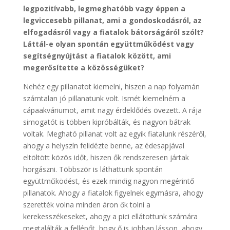
legpozitívabb, legmeghatóbb vagy éppen a
legviccesebb pillanat, ami a gondoskodásról, az
elfogadásról vagy a fiatalok bátorságáról szólt?
Láttál-e olyan spontán együttműködést vagy
segítségnyújtást a fiatalok között, ami
megerősítette a közösségüket?
Nehéz egy pillanatot kiemelni, hiszen a nap folyamán
számtalan jó pillanatunk volt. Ismét kiemelném a
cápaakváriumot, amit nagy érdeklődés övezett. A rája
simogatót is többen kipróbálták, és nagyon bátrak
voltak. Megható pillanat volt az egyik fiatalunk részéről,
ahogy a helyszín felidézte benne, az édesapjával
eltöltött közös időt, hiszen ők rendszeresen jártak
horgászni. Többször is láthattunk spontán
együttműködést, és ezek mindig nagyon megérintő
pillanatok. Ahogy a fiatalok figyelnek egymásra, ahogy
szerették volna minden áron ők tolni a
kerekesszékeseket, ahogy a pici ellátottunk számára
megtalálták a fellépőt, hogy ő is jobban lásson, ahogy