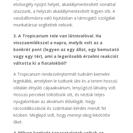
elsősegély nyújtó helyet, akadálymentesített vonattal
utazzunk, a helyszín akadálymentesített legyen stb. A
vasútállomásra való kijutásban a támogató szolgálat
munkatársai segítettek nekünk.
3. A Tropicarium tele van látnivalóval. Ha
visszaemlékszel a napra, melyik volt az a
konkrét pont (legyen az egy állat, egy bemutató
vagy egy tér), ami a legerősebb érzelmi reakciót
váltotta ki a fiatalokból?
A Tropicarium rendezvénytermét tudnám kiemelni
leginkább, amelyben le tudtunk ülni és a terem hosszú
oldalán elnyúló cápaakvárium, lenyűgöző látvány volt.
Hosszú perceket töltöttünk ott, és néztük teljes
nyugalomban az akvárium élővilágát. Nagy
rácsodálkozások és számtalan kérdés merült fel
közben. Meglepő volt, hogy mennyi ideig lekötötte
őket.
4. Milyen konkrét tapasztalatok voltak az