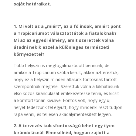
saját határaikat.
1. Mi volt az a „miért”, az a fő indok, amiért pont
a Tropicariumot választottátok a fiataloknak?
Mi az az egyedi élmény, amit szerettek volna
átadni nekik ezzel a különleges természeti
környezettel?
Több helyszín is megfogalmazódott bennünk, de
amikor a Tropicarium szóba került, akkor azt éreztük,
hogy ez a helyszín minden általunk fontosnak tartott
szempontnak megfelel. Szerettük volna a lakhatásunk
első közös kirándulását emlékezetessé tenni, és kicsit
a komfortzónán kívülivé. Fontos volt, hogy egy új
helyet fedezzünk fel együtt, hogy mindenki részt tudjon
rajta venni, és teljesen akadálymentesített legyen.
2. A tervezés kulcsfontosságú lehet egy ilyen
kirándulásnál. Elmesélnéd, hogyan zajlott a