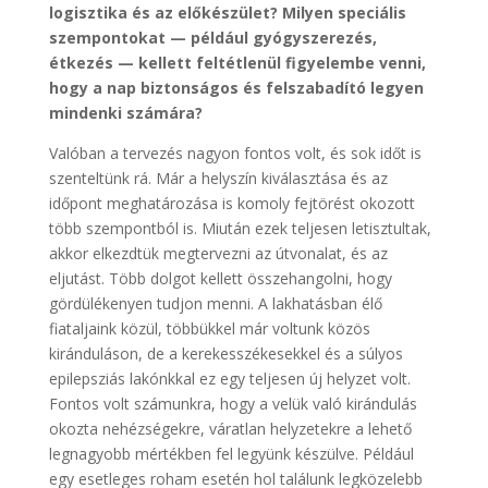
logisztika és az előkészület? Milyen speciális
szempontokat — például gyógyszerezés,
étkezés — kellett feltétlenül figyelembe venni,
hogy a nap biztonságos és felszabadító legyen
mindenki számára?
Valóban a tervezés nagyon fontos volt, és sok időt is
szenteltünk rá. Már a helyszín kiválasztása és az
időpont meghatározása is komoly fejtörést okozott
több szempontból is. Miután ezek teljesen letisztultak,
akkor elkezdtük megtervezni az útvonalat, és az
eljutást. Több dolgot kellett összehangolni, hogy
gördülékenyen tudjon menni. A lakhatásban élő
fiataljaink közül, többükkel már voltunk közös
kiránduláson, de a kerekesszékesekkel és a súlyos
epilepsziás lakónkkal ez egy teljesen új helyzet volt.
Fontos volt számunkra, hogy a velük való kirándulás
okozta nehézségekre, váratlan helyzetekre a lehető
legnagyobb mértékben fel legyünk készülve. Például
egy esetleges roham esetén hol találunk legközelebb