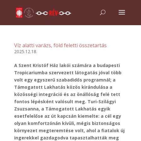
Víz alatti varázs, föld feletti összetartás
2025.12.18.
A Szent Kristóf Ház lakói számára a budapesti
Tropicariumba szervezett látogatás jóval több
volt egy egyszerű szabadidős programnál; a
Támogatott Lakhatás közös kirándulása a
közösségi integráció és az önállóság felé tett
fontos lépésként valósult meg. Turi-Szilágyi
Zsuzsanna, a Támogatott Lakhatás egyik
esetfelelőse az út kapcsán kiemelte: a cél egy
olyan komfortzónán kívüli, mégis biztonságos
környezet megteremtése volt, ahol a fiatalok új
ingerekkel gazdagodva tapasztalhatták meg