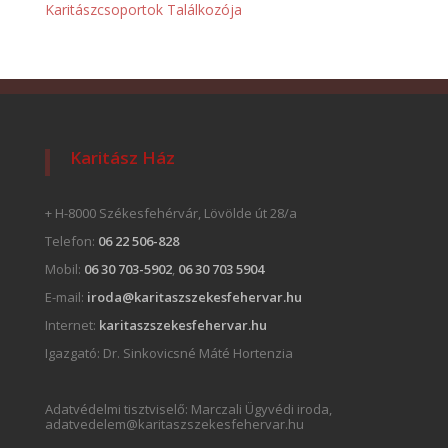
Karitászcsoportok Találkozója
Karitász Ház
+ H-8000 Székesfehérvár, Lövölde út 28/a
Telefon:
06 22 506-828
Mobil:
06 30 703-5902
,
06 30 703 5904
E-mail:
iroda@karitaszszekesfehervar.hu
Internet:
karitaszszekesfehervar.hu
Igazgató:
Dr. Sinkovicsné Máté Hortenzia
Adatvédelmi tisztviselő: Marczali Ügyvédi iroda,
adatvedelem@karitaszszekesfehervar.hu