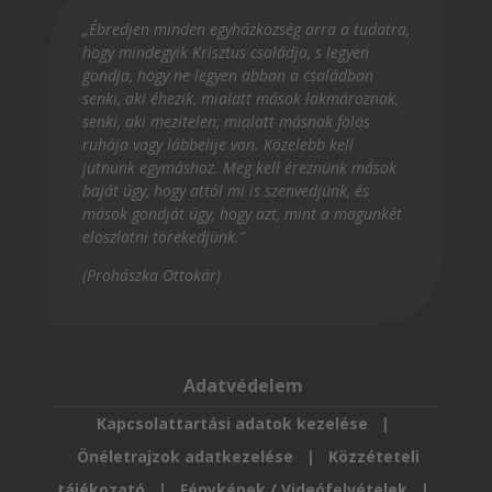
„Ébredjen minden egyházközség arra a tudatra,
hogy mindegyik Krisztus családja, s legyen
gondja, hogy ne legyen abban a családban
senki, aki éhezik, mialatt mások lakmároznak,
senki, aki mezítelen, mialatt másnak fölös
ruhája vagy lábbelije van. Közelebb kell
jutnunk egymáshoz. Meg kell éreznünk mások
baját úgy, hogy attól mi is szenvedjünk, és
mások gondját úgy, hogy azt, mint a magunkét
eloszlatni törekedjünk.”
(Prohászka Ottokár)
Adatvédelem
Kapcsolattartási adatok kezelése
|
Önéletrajzok adatkezelése
|
Közzéteteli
tájékozató
|
Fényképek / Videófelvételek
|