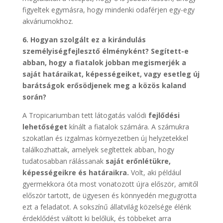
figyeltek egymásra, hogy mindenki odaférjen egy-egy
akváriumokhoz.
6. Hogyan szolgált ez a kirándulás
személyiségfejlesztő élményként? Segített-e
abban, hogy a fiatalok jobban megismerjék a
saját határaikat, képességeiket, vagy esetleg új
barátságok erősödjenek meg a közös kaland
során?
A Tropicariumban tett látogatás valódi
fejlődési
lehetőséget
kínált a fiatalok számára. A számukra
szokatlan és izgalmas környezetben új helyzetekkel
találkozhattak, amelyek segítettek abban, hogy
tudatosabban rálássanak
saját erőnlétükre,
képességeikre és határaikra
.
Volt, aki például
gyermekkora óta most vonatozott újra először, amitől
először tartott, de ügyesen és könnyedén megugrotta
ezt a feladatot. A sokszínű állatvilág közelsége élénk
érdeklődést váltott ki belőlük, és többeket arra