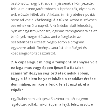
ösztönzött, hogy bátrabban nyissanak a környezetük
felé. A rájasimogatót többen is kipróbálták, olyanok is,
akik először féltek tőle. A közös élmény átélése pozitív
hatással volt a
közösségi életükre
. Azóta is szívesen
beszélnek erről a napról. A kirándulás alatt lehetőség
nyílt az együttműködésre, egymás támogatására és az
élmények megosztására, ami elősegítette az
összetartozás érzését. Végső soron a program
egyszerre adott élményt, tanulási lehetőséget és
közösségépítő tapasztalatot.
7. A cápaalagút mindig a fénypont! Mennyire volt
ez izgalmas vagy éppen ijesztő a fiatalok
számára? Hogyan segítettetek nekik abban,
hogy a félelem helyett inkább a csodálat érzése
domináljon, amikor a fejük felett úsztak el a
cápák?
Egyáltalán nem volt ijesztő számukra, sőt nagyon
izgatottak voltak, mikor éppen a fejük felett úszott el