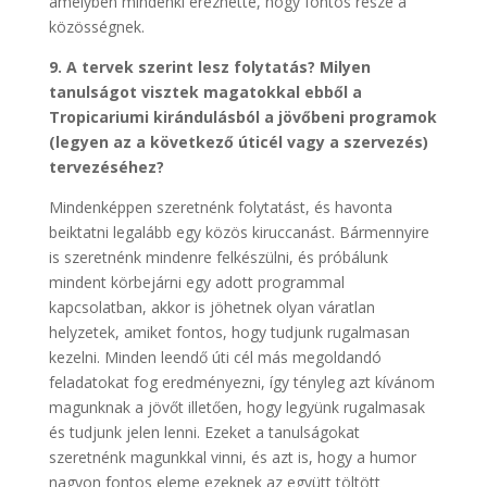
amelyben mindenki érezhette, hogy fontos része a
közösségnek.
9. A tervek szerint lesz folytatás? Milyen
tanulságot visztek magatokkal ebből a
Tropicariumi kirándulásból a jövőbeni programok
(legyen az a következő úticél vagy a szervezés)
tervezéséhez?
Mindenképpen szeretnénk folytatást, és havonta
beiktatni legalább egy közös kiruccanást. Bármennyire
is szeretnénk mindenre felkészülni, és próbálunk
mindent körbejárni egy adott programmal
kapcsolatban, akkor is jöhetnek olyan váratlan
helyzetek, amiket fontos, hogy tudjunk rugalmasan
kezelni. Minden leendő úti cél más megoldandó
feladatokat fog eredményezni, így tényleg azt kívánom
magunknak a jövőt illetően, hogy legyünk rugalmasak
és tudjunk jelen lenni. Ezeket a tanulságokat
szeretnénk magunkkal vinni, és azt is, hogy a humor
nagyon fontos eleme ezeknek az együtt töltött