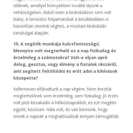
időknek, amellyel könnyebben tovább lépünk a
nehézségeken. Abból ezen a kiránduláson sem volt
hiány. A tervezési folyamatokat a későbbiekben is
hasonlóan vinnénk véghez, a mostani kirándulás
tanulságai alapján.
10. A segítők munkája kulcsfontosságú.
Mennyire volt megterhelő ez a nap fizikailag és
érzelmileg a számotokra? Volt-e olyan apró
dolog, gesztus, vagy élmény a fiatalok részéről,
ami segített feltöltődni és erőt adni a kihívások
közepette?
Kellemesen elfáradtunk a nap végére. Nem éreztük
megterhelőnek sem érzelmileg, sem fizikailag. Jó érzés
volt picit kiszakadni a hétköznapokból, és ezt megélni
együtt, közösen. Hála volt, és van bennünk, hogy
ennek a napnak a megvalósulását ennyien támogatták.