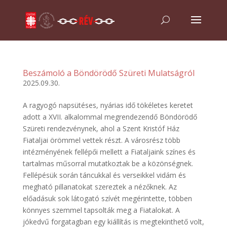
Beszámoló a Böndörödő Szüreti Mulatságról
2025.09.30.
A ragyogó napsütéses, nyárias idő tökéletes keretet
adott a XVII. alkalommal megrendezendő Böndörödő
Szüreti rendezvénynek, ahol a Szent Kristóf Ház
Fiataljai örömmel vettek részt. A városrész több
intézményének fellépői mellett a Fiataljaink színes és
tartalmas műsorral mutatkoztak be a közönségnek.
Fellépésük során táncukkal és verseikkel vidám és
megható pillanatokat szereztek a nézőknek. Az
előadásuk sok látogató szívét megérintette, többen
könnyes szemmel tapsolták meg a Fiatalokat. A
jókedvű forgatagban egy kiállítás is megtekinthető volt,