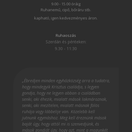
9.00 - 15.00 óráig
Ruhanemű, cipő, bőráru stb.
kapható, igen kedvezményes áron.
Ruhaoszás
Szerdán és pénteken:
9.30 - 11:30
„Ébredjen minden egyházközség arra a tudatra,
hogy mindegyik Krisztus családja, s legyen
gondja, hogy ne legyen abban a családban
senki, aki éhezik, mialatt mások lakmároznak,
senki, aki mezítelen, mialatt másnak fölös
ruhája vagy lábbelije van. Közelebb kell
jutnunk egymáshoz. Meg kell éreznünk mások
baját úgy, hogy attól mi is szenvedjünk, és
mások gondját úgy, hogy azt, mint a magunkét