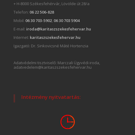
+ H-8000 Székesfehérvár, Lövölde út 28/a
Telefon:
06 22 506-828
Mobil:
06 30 703-5902
,
06 30 703 5904
E-mail:
iroda@karitaszszekesfehervar.hu
Internet:
karitaszszekesfehervar.hu
Igazgató:
Dr. Sinkovicsné Máté Hortenzia
Adatvédelmi tisztviselő: Marczali Ügyvédi iroda,
adatvedelem@karitaszszekesfehervar.hu
Intézmény nyitvatartás: