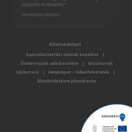
eloszlatni törekedjünk.”
(Prohászka Ottokár)
Adatvédelem
Kapcsolattartási adatok kezelése
|
Önéletrajzok adatkezelése
|
Közzéteteli
tájékozató
|
Fényképek / Videófelvételek
|
Álláshírdetésre jelentkezés