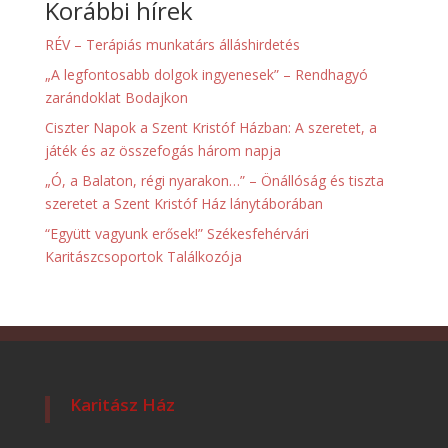
Korábbi hírek
RÉV – Terápiás munkatárs álláshirdetés
„A legfontosabb dolgok ingyenesek” – Rendhagyó
zarándoklat Bodajkon
Ciszter Napok a Szent Kristóf Házban: A szeretet, a
játék és az összefogás három napja
„Ó, a Balaton, régi nyarakon…” – Önállóság és tiszta
szeretet a Szent Kristóf Ház lánytáborában
“Együtt vagyunk erősek!” Székesfehérvári
Karitászcsoportok Találkozója
Karitász Ház