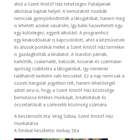
ahol a Szent Kristóf Ház tehetséges Fiataljainak
alkotásai kaptak helyet. A bemutatott munkák
nemcsak gyönyörködtették a látogatókat, hanem meg
is lehetett azokat vásárolni, így bárki hazavihetett egy-
egy különleges, egyedi alkotást. A programhoz
egy kirakodóvásár is kapcsolódott, ahol a kézművesek
és árusok portékái mellet a Szent Kristóf Ház termékei
is gazdagították a kínálatot. A standon párnák,
karkötők, csalamádé, babzsák, kosarak és számtalan
apróság csábította a látogatókat, így mindenki
találhatott kedvére való kincseket. Ez a nap nemcsak a
szüreti hangulat jegyében telt, hanem lehetőséget
adott arra is, hogy a Szent Kristóf Ház közössége
bemutassa értékes munkáját, kreativitását és
összetartását a szélesebb közönség számára.
A beszámolót írta: Virág Szilvia, Szent Kristóf Ház
munkatársa
A fotókat készítette: Kerkay Zita