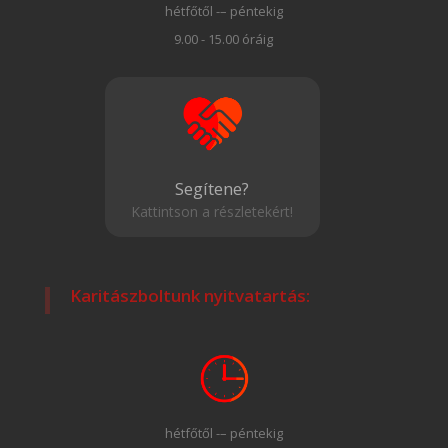
hétfőtől -– péntekig
9.00 - 15.00 óráig
Segítene?
Kattintson a részletekért!
Karitászboltunk nyitvatartás:
hétfőtől -– péntekig