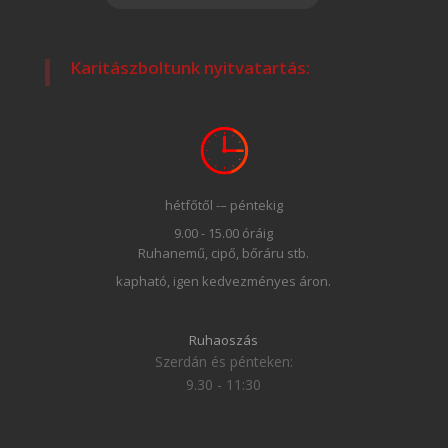
Karitászboltunk nyitvatartás:
hétfőtől -– péntekig
9.00 - 15.00 óráig
Ruhanemű, cipő, bőráru stb.
kapható, igen kedvezményes áron.
Ruhaoszás
Szerdán és pénteken:
9.30 - 11:30