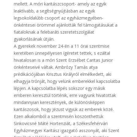
mellett. A móri karitászcsoport- amely az egyik
leaktívabb, a segítségnyújtásban az egyik
legsokoldalúbb csoport az egyházmegyében-
önkéntesei örömmel ajánlották fel támogatásukat a
fiataloknak a felebaráti szeretetszolgálat
gyakorlásának útján.
A gyerekek november 24-én a 11 órai szentmise
keretében ünnepélyesen ígéretet tettek, s ezáltal
hivatalosan is a móri Szent Erzsébet Caritas Junior
önkénteseivé váltak. Ambrózy Tamás atya
prédikációjában Krisztus Királyról elmélkedett, aki
elhagyja trónját, hogy velünk emberekkel kapcsolatba
lépjen. A kapcsolatba lépés sokszor egy másik
emberen keresztül történik, erre vagyunk hivatottak
mindannyian keresztények, de különösképpen
karitászosok, hogy Jézust vigyük az emberek közé.
Ezen alkalomból a szentmisén köszönthettük
Sinkovicsné Máté Hortenziát, a Székesfehérvári
Egyházmegyei Karitász igazgató asszonyát, aki Szent