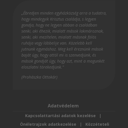
„Ébredjen minden egyházközség arra a tudatra,
hogy mindegyik Krisztus családja, s legyen
gondja, hogy ne legyen abban a családban
senki, aki éhezik, mialatt mások lakmároznak,
senki, aki mezítelen, mialatt másnak fölös
ruhája vagy lábbelije van. Közelebb kell
jutnunk egymáshoz. Meg kell éreznünk mások
baját úgy, hogy attól mi is szenvedjünk, és
mások gondját úgy, hogy azt, mint a magunkét
eloszlatni törekedjünk.”
(Prohászka Ottokár)
Adatvédelem
Kapcsolattartási adatok kezelése
|
Önéletrajzok adatkezelése
|
Közzéteteli