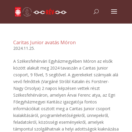
Caritas Junior avatás Móron
2024.11.25.
A Székesfehérvári Egyházmegyében Móron az elsők
között alakult meg 2024 tavaszán a Caritas Junior
csoport, 9 fővel, 5 segítővel. A gyerekeket szárnyaik alá
vevő felnőttek (Vargáné Stróbl Katalin és Forstner-
Nagy Orsolya) 2 napos képzésen vettek részt
Székesfehérváron, amelyen Árvai Ferenc atya, az Egri
Főegyházmegyei Karitász igazgatója fontos
információkat osztott meg a Caritas Junior csoport
kialakításáról, programlehetőségekről, ünnepekről,
feladatokról, közösségi eseményekről, amelyek
támpontul szolgálhatnak a helyi adottságok kiaknázása