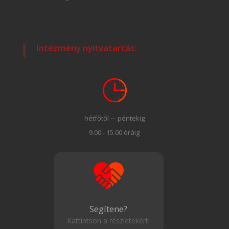
Intézmény nyitvatartás:
hétfőtől -– péntekig
9.00 - 15.00 óráig
Segítene?
Kattintson a részletekért!