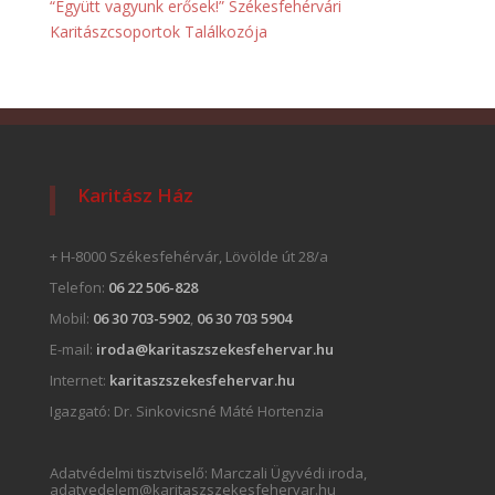
“Együtt vagyunk erősek!” Székesfehérvári
Karitászcsoportok Találkozója
Karitász Ház
+ H-8000 Székesfehérvár, Lövölde út 28/a
Telefon:
06 22 506-828
Mobil:
06 30 703-5902
,
06 30 703 5904
E-mail:
iroda@karitaszszekesfehervar.hu
Internet:
karitaszszekesfehervar.hu
Igazgató:
Dr. Sinkovicsné Máté Hortenzia
Adatvédelmi tisztviselő: Marczali Ügyvédi iroda,
adatvedelem@karitaszszekesfehervar.hu