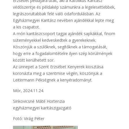
Erzsébet példájára utalt, aki a Katolikus Karitász
védőszentje és példakép számunkra a legelesettebbek,
legrászorultabbak felé való odafordulásban. Az
Egyházmegyei Karitász nevében ajándékkal lepte meg
a kis csapatot.
A móri karitászcsoport tagjai ajándék sapkákkal, finom
süteményekkel kedveskedtek a gyerekeknek.
Köszönjük a szülőknek, segítőknek a támogatását,
hogy erre a fogadalomtételre ilyen szép körülmények
között kerülhetett sor.
Az ünnepet a Szent Erzsébet Kenyerek kiosztása
koronázta meg a szentmise végén, köszönjük a
Leitermann Pékségnek a kenyéradományt.
Mór, 2024.11.24.
Sinkovicsné Máté Hortenzia
egyházmegyei karitászigazgató
Fotó: Virág Péter