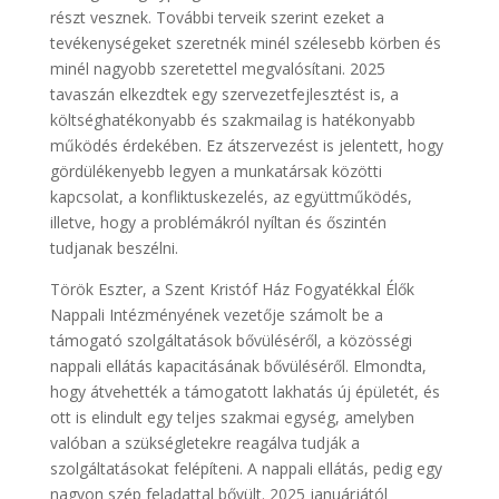
részt vesznek. További terveik szerint ezeket a
tevékenységeket szeretnék minél szélesebb körben és
minél nagyobb szeretettel megvalósítani. 2025
tavaszán elkezdtek egy szervezetfejlesztést is, a
költséghatékonyabb és szakmailag is hatékonyabb
működés érdekében. Ez átszervezést is jelentett, hogy
gördülékenyebb legyen a munkatársak közötti
kapcsolat, a konfliktuskezelés, az együttműködés,
illetve, hogy a problémákról nyíltan és őszintén
tudjanak beszélni.
Török Eszter, a Szent Kristóf Ház Fogyatékkal Élők
Nappali Intézményének vezetője számolt be a
támogató szolgáltatások bővüléséről, a közösségi
nappali ellátás kapacitásának bővüléséről. Elmondta,
hogy átvehették a támogatott lakhatás új épületét, és
ott is elindult egy teljes szakmai egység, amelyben
valóban a szükségletekre reagálva tudják a
szolgáltatásokat felépíteni. A nappali ellátás, pedig egy
nagyon szép feladattal bővült. 2025 januárjától