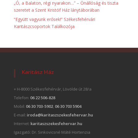
„Ó, a Balaton, régi nyarakon…” – Önállóság és tiszta
szeretet a Szent Kristóf Ház lánytáborában
“Együtt vagyunk erősek!” Székesfehérvári
Karitászcsoportok Találkozója
Karitász Ház
+ H-8000 Székesfehérvár, Lövölde út 28/a
Telefon:
06 22 506-828
Mobil:
06 30 703-5902
,
06 30 703 5904
E-mail:
iroda@karitaszszekesfehervar.hu
Internet:
karitaszszekesfehervar.hu
Igazgató:
Dr. Sinkovicsné Máté Hortenzia