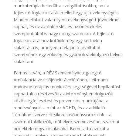
munkaterápia bekerült a szolgáltatásokba, ami a
fejlesztő foglalkoztatás mellett egy új tevékenységük.
Minden ellátott valamilyen tevékenységért jövedelmet
kaphat, és ez az önbecslés és az önértékelés
szempontjából is nagy dolog számukra. A fejlesztő
foglalkoztatáshoz kötődik még egy kertnek a
kialakítása is, amelyen a felajánló jóvoltából
szeretnének egy zöldség és gyümölcsfeldolgozó helyet
kialakítani.
Farnas István, a RÉV Szenvedélybeteg-segítő
Ambulancia vezetőjének távollétében, Leitmann
Andrásné terápiás munkatárs segítségével bepillantást
kaphattak a résztvevők az intézményben dolgozók
közösségfejlesztési és prevenciós munkájába, a
rendezvények, – mint az ADHD, és az addikció
témában szervezett sikeres előadássorozatok – a
szakmai találkozók, műhelyek szervezésébe, szakmai
projektek megvalósulásába. Bemutatta azokat a
terveket, amelyek a kliensek még hatékonyabb