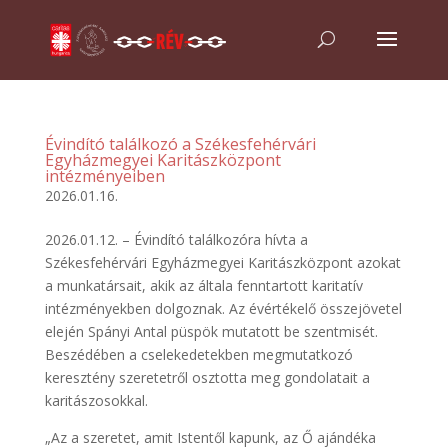
Évindító találkozó a Székesfehérvári
Egyházmegyei Karitászközpont
intézményeiben
2026.01.16.
2026.01.12. – Évindító találkozóra hívta a
Székesfehérvári Egyházmegyei Karitászközpont azokat
a munkatársait, akik az általa fenntartott karitatív
intézményekben dolgoznak. Az évértékelő összejövetel
elején Spányi Antal püspök mutatott be szentmisét.
Beszédében a cselekedetekben megmutatkozó
keresztény szeretetről osztotta meg gondolatait a
karitászosokkal.
„Az a szeretet, amit Istentől kapunk, az Ő ajándéka