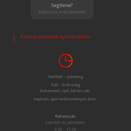
Segítene?
Kattintson a részletekért!
Karitászboltunk nyitvatartás:
hétfőtől -– péntekig
9.00 - 15.00 óráig
Ruhanemű, cipő, bőráru stb.
kapható, igen kedvezményes áron.
Ruhaoszás
Szerdán és pénteken:
9.30 - 11:30