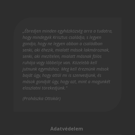
„Ébredjen minden egyházközség arra a tudatra,
hogy mindegyik Krisztus családja, s legyen
gondja, hogy ne legyen abban a családban
senki, aki éhezik, mialatt mások lakmároznak,
senki, aki mezítelen, mialatt másnak fölös
ruhája vagy lábbelije van. Közelebb kell
jutnunk egymáshoz. Meg kell éreznünk mások
baját úgy, hogy attól mi is szenvedjünk, és
mások gondját úgy, hogy azt, mint a magunkét
eloszlatni törekedjünk.”
(Prohászka Ottokár)
Adatvédelem