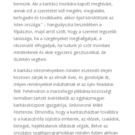
bennünk. Aki a karitász munkára kapott meghívást,
annak ezt a szeretetet kell megélni, megtalálni,
befogadni és továbbadni, akkor épül körülöttünk az
Isten országa.” – hangsúlyozta beszédében a
főpásztor, majd arról szólt, hogy a szeretet legszebb
tanúsága, ha a szegényeket meghallgatjuk, a
rászorulót elfogadjuk, ha tudunk jó szót mondani
mindenkinek és akár egyszerű gesztusokkal, de
őszintén segíteni.
A karitász intézményeiben minden esztendő elején
közösen zárják le az elmúlt évet, és gondolják át,
milyen reményekkel indulhatnak el az újév feladatai
felé. Fehérváron a maroshegyi plébánia közösségi
termében tartott évértékelőt az egyházmegyei
karitászközpont igazgatója, Sinkovicsné Máté
Hortenzia. Elmondta, hogy a karitászházban továbbra
is a katasztrófa sújtotta emberek, az idősek, családok,
betegek, hajléktalanok ellátását végzik, illetve az
országos segélyprogramokban minden évben aktívan