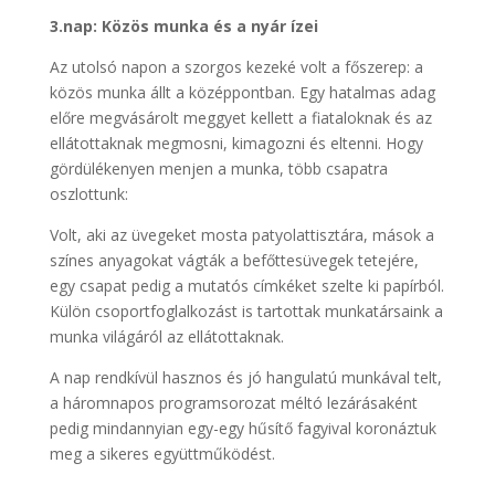
3.nap: Közös munka és a nyár ízei
Az utolsó napon a szorgos kezeké volt a főszerep: a
közös munka állt a középpontban. Egy hatalmas adag
előre megvásárolt meggyet kellett a fiataloknak és az
ellátottaknak megmosni, kimagozni és eltenni. Hogy
gördülékenyen menjen a munka, több csapatra
oszlottunk:
Volt, aki az üvegeket mosta patyolattisztára, mások a
színes anyagokat vágták a befőttesüvegek tetejére,
egy csapat pedig a mutatós címkéket szelte ki papírból.
Külön csoportfoglalkozást is tartottak munkatársaink a
munka világáról az ellátottaknak.
A nap rendkívül hasznos és jó hangulatú munkával telt,
a háromnapos programsorozat méltó lezárásaként
pedig mindannyian egy-egy hűsítő fagyival koronáztuk
meg a sikeres együttműködést.