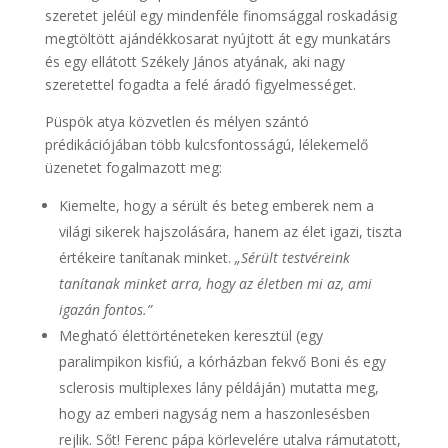
szeretet jeléül egy mindenféle finomsággal roskadásig
megtöltött ajándékkosarat nyújtott át egy munkatárs
és egy ellátott Székely János atyának, aki nagy
szeretettel fogadta a felé áradó figyelmességet.
Püspök atya közvetlen és mélyen szántó
prédikációjában több kulcsfontosságú, lélekemelő
üzenetet fogalmazott meg:
Kiemelte, hogy a sérült és beteg emberek nem a
világi sikerek hajszolására, hanem az élet igazi, tiszta
értékeire tanítanak minket.
„Sérült testvéreink
tanítanak minket arra, hogy az életben mi az, ami
igazán fontos.”
Megható élettörténeteken keresztül (egy
paralimpikon kisfiú, a kórházban fekvő Boni és egy
sclerosis multiplexes lány példáján) mutatta meg,
hogy az emberi nagyság nem a haszonlesésben
rejlik. Sőt! Ferenc pápa körlevelére utalva rámutatott,