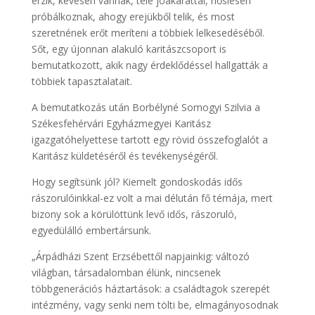
érzik, kevesen vannak, tele jóakarattal, hősiesen
próbálkoznak, ahogy erejükből telik, és most
szeretnének erőt meríteni a többiek lelkesedéséből.
Sőt, egy újonnan alakuló karitászcsoport is
bemutatkozott, akik nagy érdeklődéssel hallgatták a
többiek tapasztalatait.
A bemutatkozás után Borbélyné Somogyi Szilvia a
Székesfehérvári Egyházmegyei Karitász
igazgatóhelyettese tartott egy rövid összefoglalót a
Karitász küldetéséről és tevékenységéről.
Hogy segítsünk jól? Kiemelt gondoskodás idős
rászorulóinkkal-ez volt a mai délután fő témája, mert
bizony sok a körülöttünk levő idős, rászoruló,
egyedülálló embertársunk.
„Árpádházi Szent Erzsébettől napjainkig: változó
világban, társadalomban élünk, nincsenek
többgenerációs háztartások: a családtagok szerepét
intézmény, vagy senki nem tölti be, elmagányosodnak