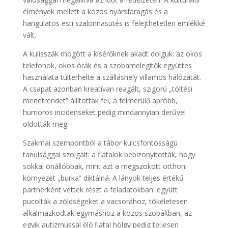
élmények mellett a közös nyársfaragás és a
hangulatos esti szalonnasütés is felejthetetlen emlékké
vált.
A kulisszák mögött a kísérőknek akadt dolguk: az okos
telefonok, okos órák és a szobamelegítők együttes
használata túlterhelte a szálláshely villamos hálózatát.
A csapat azonban kreatívan reagált, szigorú „töltési
menetrendet” állítottak fel, a felmerülő apróbb,
humoros incidenseket pedig mindannyian derűvel
oldották meg.
Szakmai szempontból a tábor kulcsfontosságú
tanulsággal szolgált: a fiatalok bebizonyították, hogy
sokkal önállóbbak, mint azt a megszokott otthoni
környezet „burka” diktálná. A lányok teljes értékű
partnerként vettek részt a feladatokban: együtt
pucolták a zöldségeket a vacsorához, tökéletesen
alkalmazkodtak egymáshoz a közös szobákban, az
egyik autizmussal élő fiatal hölgy pedig teljesen