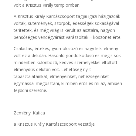
volt a Krisztus Király templomban.
A Krisztus Király Karitáscsoport tagjai igazi házigazdák
voltak, sütemények, szörpök, édességek sokaságával
terítettek, és még virág is került az asztalra, nagyon
bensőséges vendégvárást varázsoltak – köszönet érte.
Családias, értékes, gyümölcsöző és nagy lelki élmény
volt ez a délután. Hasonló gondolkodású és mégis sok
mindenben különböző, kedves személyekkel eltöltött
élménydús délután volt. Lehetőség nyílt
tapasztalatainkat, élményeinket, nehézségeinket
egymással megosztani, ki miben erős és mi az, amiben
fejlődni szeretne.
Zemlényi Katica
a Krisztus Király Karitászcsoport vezetője