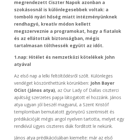
megrendezett Ciszter Napok azonban a
szokásosnál is különlegesebbek voltak: a
tomboló nyári hőség miatt intézményünknek
rendhagyó, kreatív módon kellett
megszerveznie a programokat, hogy a fiatalok
és az ellátottak biztonságban, mégis
tartalmasan tölthessék együtt az időt.
1.nap: Hitélet és nemzetközi kötelékek John
atyával
Az első nap a lelki feltöltődésről szólt. Különleges
vendéget köszönthettünk körünkben:
John Bayer
OCist (János atya)
, az Our Lady of Dallas ciszterci
apátság szerzetes papja látogatott el hozzánk. János
atya ugyan jól beszél magyarul, a Szent Kristóf
templomban bemutatott gyönyörű szentmisét és
prédikációját mégis angol nyelven tartotta, melyet egy
rendkívül ügyes ciszteres diák fordított le nekünk.
János atya prédikációjában kiemelte: már az első