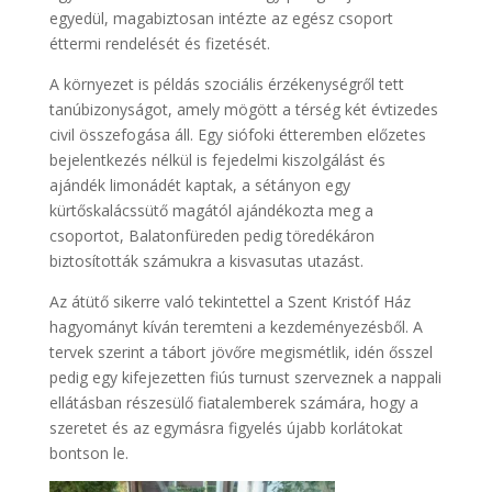
egyedül, magabiztosan intézte az egész csoport
éttermi rendelését és fizetését.
A környezet is példás szociális érzékenységről tett
tanúbizonyságot, amely mögött a térség két évtizedes
civil összefogása áll. Egy siófoki étteremben előzetes
bejelentkezés nélkül is fejedelmi kiszolgálást és
ajándék limonádét kaptak, a sétányon egy
kürtőskalácssütő magától ajándékozta meg a
csoportot, Balatonfüreden pedig töredékáron
biztosították számukra a kisvasutas utazást.
Az átütő sikerre való tekintettel a Szent Kristóf Ház
hagyományt kíván teremteni a kezdeményezésből. A
tervek szerint a tábort jövőre megismétlik, idén ősszel
pedig egy kifejezetten fiús turnust szerveznek a nappali
ellátásban részesülő fiatalemberek számára, hogy a
szeretet és az egymásra figyelés újabb korlátokat
bontson le.