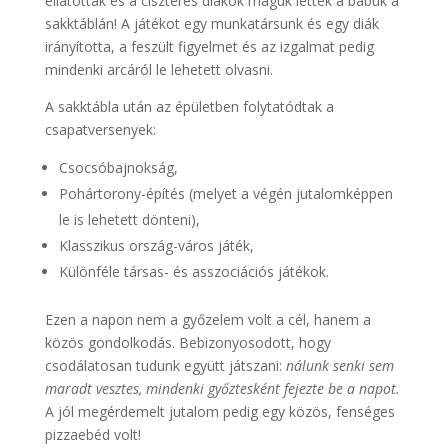
ellátottak és a ciszteres diákok maguk lettek a bábuk a
sakktáblán! A játékot egy munkatársunk és egy diák
irányította, a feszült figyelmet és az izgalmat pedig
mindenki arcáról le lehetett olvasni.
A sakktábla után az épületben folytatódtak a
csapatversenyek:
Csocsóbajnokság,
Pohártorony-építés (melyet a végén jutalomképpen
le is lehetett dönteni),
Klasszikus ország-város játék,
Különféle társas- és asszociációs játékok.
Ezen a napon nem a győzelem volt a cél, hanem a
közös gondolkodás. Bebizonyosodott, hogy
csodálatosan tudunk együtt játszani:
nálunk senki sem
maradt vesztes, mindenki győztesként fejezte be a napot.
A jól megérdemelt jutalom pedig egy közös, fenséges
pizzaebéd volt!