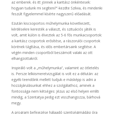
az emberek. és itt jönnek a karitász önkéntesek:
hogyan tudunk mi segíteni?”-kezdte Szilvia, és mindenki
feszült figyelemmel kísérte nagyszerű előadását.
Ezután kiscsoportos műhelymunka következett,
kérdésekre keresték a választ, és szituációs játék is
volt, amit külön is élveztek az 5-6 fős munkacsoportok:
a karitász csoportok erősítése, a rászorulói csoportok
körének tágítása, és idős embertársaink segítése. A
végén minden csoportból beszámolt valaki az ott
elhangzottakról.
Inspiráló volt a „műhelymunka”, valamint az ötletelés
is. Persze lelkiismeretvizsgálat is volt ez a délután: az
egyéb teendőink mellett tudjuk-e másképp is adni a
hozzájárulásunkat ehhez a szolgálathoz, aminek a
fontossága nem kétséges: Jézus az első helyen említi
mindig, a Szentatya pedig ezt visszhangozza, bárhová
megy.
A program befejezése hálaadó szentségimádási óra