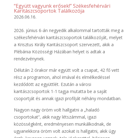
“Együtt vagyunk erősek!” Székesfehérvári
Karitászcsoportok Találkozója
2026.06.16.
2026. június 6-án negyedik alkalommal tartották meg a
székesfehérvári karitászcsoportok találkozóját, melyet
a Krisztus Király Karitászcsoport szervezett, akik a
Plébánia Közösségi Házában helyet is adtak a
rendezvénynek.
Délután 2 órakor már együtt volt a csapat, 42 fő vett
rész a programon, ahol imával és elmélkedéssel
kezdődött az együttlét. Ezután a városi
karitászcsoportok 1-1 tagja mutatta be a saját
csoportját és annak igazi profilját néhány mondatban.
Nagyon nagy öröm volt hallgatni a „haladó
csoportokat”, akik nagy létszámmal, igazi
közösségként, eredményesen munkálkodnak, de
ugyanekkora öröm volt azokat is hallgatni, akik úgy