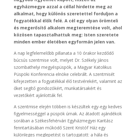
egyházmegye azzal a céllal hirdette meg az
alkalmat, hogy különös szeretettel forduljon a
fogyatékkal élők felé. A cél egy olyan örömteli
és megerősítő alkalom megteremtése volt, ahol
közösen tapasztalhattuk meg: Isten szeretete
minden ember életében egyformán jelen van.
A nap legfelemelőbb pillanata a 10 órakor kezdődő
búcsús szentmise volt, melyet Dr. Székely János
szombathelyi megyéspüspök, a Magyar Katolikus
Püspöki Konferencia elnöke celebrált. A szentmisét
kifejezetten a fogyatékkal élő testvérekért, valamint az
őket segítő gondozókért, munkatársakért és
vezetőkért ajánlották fel.
A szentmise elején többen is készültek egy-egy kedves
figyelmességgel a püspök úrnak. Az átadott ajándékok
sorában a Székesfehérvári Egyházmegyei Karitász
fenntartásában működő Szent Kristóf Ház egy
különleges meglepetést is tartogatott: a hála és