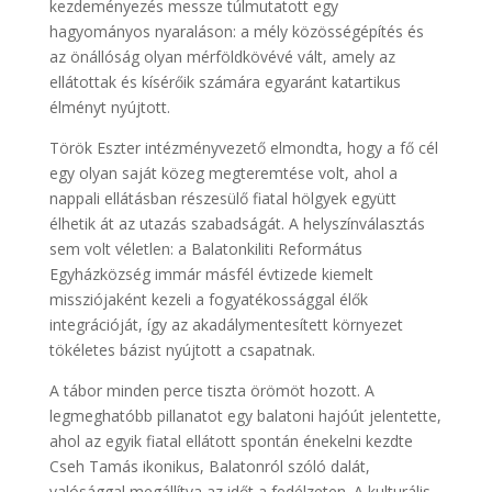
kezdeményezés messze túlmutatott egy
hagyományos nyaraláson: a mély közösségépítés és
az önállóság olyan mérföldkövévé vált, amely az
ellátottak és kísérőik számára egyaránt katartikus
élményt nyújtott.
Török Eszter intézményvezető elmondta, hogy a fő cél
egy olyan saját közeg megteremtése volt, ahol a
nappali ellátásban részesülő fiatal hölgyek együtt
élhetik át az utazás szabadságát. A helyszínválasztás
sem volt véletlen: a Balatonkiliti Református
Egyházközség immár másfél évtizede kiemelt
missziójaként kezeli a fogyatékossággal élők
integrációját, így az akadálymentesített környezet
tökéletes bázist nyújtott a csapatnak.
A tábor minden perce tiszta örömöt hozott. A
legmeghatóbb pillanatot egy balatoni hajóút jelentette,
ahol az egyik fiatal ellátott spontán énekelni kezdte
Cseh Tamás ikonikus, Balatonról szóló dalát,
valósággal megállítva az időt a fedélzeten. A kulturális