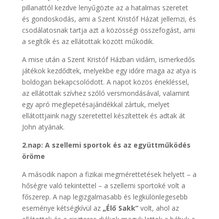
pillanattól kezdve lenyűgözte az a hatalmas szeretet
és gondoskodás, ami a Szent Kristóf Házat jellemzi, és
csodálatosnak tartja azt a közösségi összefogást, ami
a segítők és az ellátottak között működik.
A mise után a Szent Kristóf Házban vidám, ismerkedős
játékok kezdődtek, melyekbe egy időre maga az atya is
boldogan bekapcsolódott. A napot közös énekléssel,
az ellátottak szívhez szóló versmondásával, valamint
egy apró meglepetésajándékkal zártuk, melyet
ellátottjaink nagy szeretettel készítettek és adtak át
John atyának.
2.nap: A szellemi sportok és az együttműködés
öröme
A második napon a fizikai megmérettetések helyett – a
hőségre való tekintettel – a szellemi sportoké volt a
főszerep. A nap legizgalmasabb és legkülönlegesebb
eseménye kétségkívül az
„Élő Sakk”
volt, ahol az