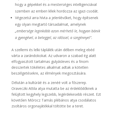
hogy a gépekkel és a mesterséges intelligenciával
szemben az emberi lélek hordozza az igazi csodát.
Végezetül arra hívta a jelenlévőket, hogy építsenek
egy olyan megtartó társadalmat, amelynek
„embersége leginkább azon mérhető le, hogyan bánik
a gyengével, a beteggel, az időssel, a szegénnyel”.
A szellemi és lelki táplálék után délben meleg ebéd
várta a zarándokokat. Az udvaron a szabad ég alatt
elfogyasztott tartalmas gulyásleves és a finom
desszertek tökéletes alkalmat adtak a kötetlen
beszélgetésekre, az élmények megosztására.
Délután a kultúráé és a zenéé volt a főszerep.
Oraveczki Attila atya mutatta be az érdeklődőknek a
felújított kegyhely legszebb, legérdekesebb részeit. Ezt
követően Mórocz Tamás plébános atya csodálatos
zsoltáros orgonajátékkal töltötte be a teret.