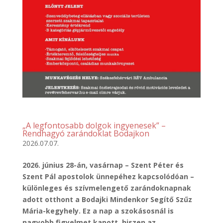
„A legfontosabb dolgok ingyenesek” –
Rendhagyó zarándoklat Bodajkon
2026.07.07.
2026. június 28-án, vasárnap – Szent Péter és
Szent Pál apostolok ünnepéhez kapcsolódóan –
különleges és szívmelengető zarándoknapnak
adott otthont a Bodajki Mindenkor Segítő Szűz
Mária-kegyhely. Ez a nap a szokásosnál is
nagyobb figyelmet kapott, hiszen az