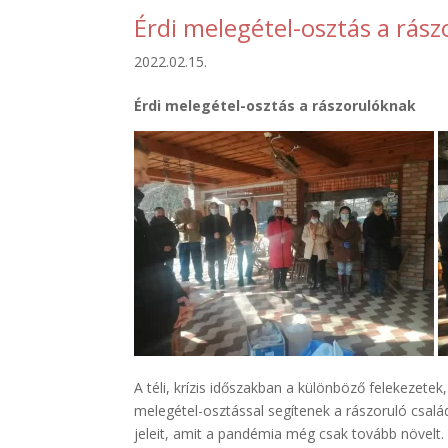
Érdi melegétel-osztás a rás
2022.02.15.
Érdi melegétel-osztás a rászorulóknak
A téli, krízis időszakban a különböző felekezet
melegétel-osztással segítenek a rászoruló csal
jeleit, amit a pandémia még csak tovább növelt.