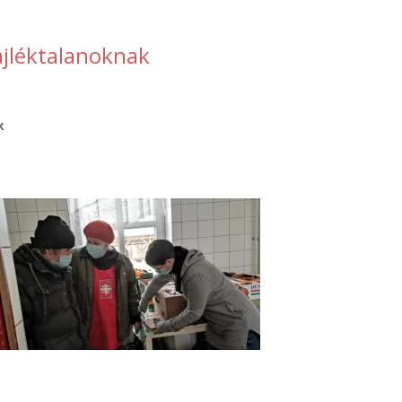
ajléktalanoknak
k