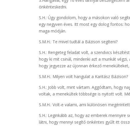
S.Hangával, egy 16 éves lánnyal beszélgettem ar
önkénteskedni.
S.H.: Úgy gondolom, hogy a másokon való segíté
egy negyven éves. Itt most egy dolog fontos: h
maga módján.
S.M.H.: Te mivel tudtál a Bázison segíteni?
S.H.: Rengeteg feladat volt, a szendvics készíté
hogy ki mit csinál, mindenki azt a munkát végzi
hogy jegyezze az újonnan érkező menekülteket,
S.M.H.: Milyen volt hangulat a Karitász Bázison?
S.H.: Jobb volt, mint vártam. Aggódtam, hogy n
voltak, a menekültek többsége is nyitott volt. M
S.M.H.: Volt-e valami, ami különösen megérintett
S.H.: Leginkább az, hogy az emberek mennyire se
látni, hogy mennyi segítő önkéntes gyűlt itt öss