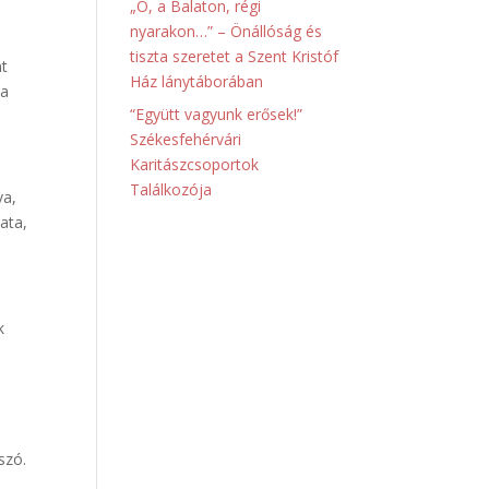
„Ó, a Balaton, régi
nyarakon…” – Önállóság és
tiszta szeretet a Szent Kristóf
nt
Ház lánytáborában
 a
“Együtt vagyunk erősek!”
Székesfehérvári
Karitászcsoportok
Találkozója
va,
ata,
k
szó.