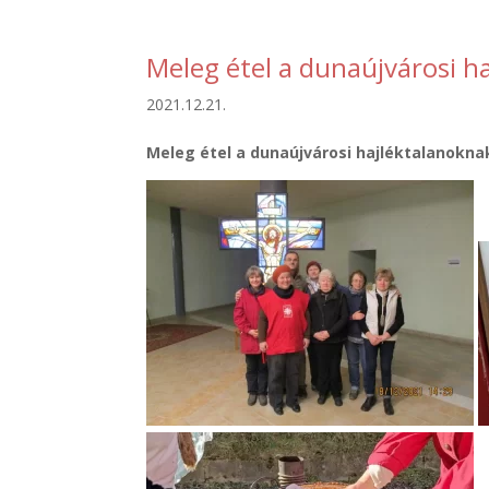
Meleg étel a dunaújvárosi h
2021.12.21.
Meleg étel a dunaújvárosi hajléktalanokna