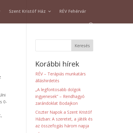
Szent Kristóf Ház
RÉV Fehérvár
Keresés
Korábbi hírek
RÉV – Terápiás munkatárs
z
álláshirdetés
„A legfontosabb dolgok
lni
ingyenesek” – Rendhagyó
s 0-
zarándoklat Bodajkon
Ciszter Napok a Szent Kristóf
t,
Házban: A szeretet, a játék és
az összefogás három napja