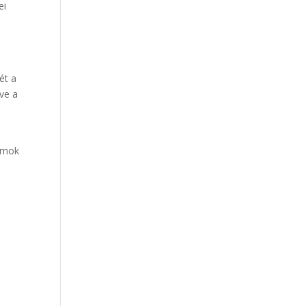
ei
ét a
ve a
ramok