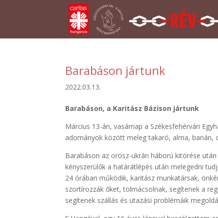
Barabáson jártunk
2022.03.13.
Barabáson, a Karitász Bázison jártunk
Március 13-án, vasárnap a Székesfehérvári Egy
adományok között meleg takaró, alma, banán, cso
Barabáson az orosz-ukrán háború kitörése után s
kényszerülők a határátlépés után melegedni tudja
24 órában működik, karitász munkatársak, önké
szortírozzák őket, tolmácsolnak, segítenek a regi
segítenek szállás és utazási problémáik megold