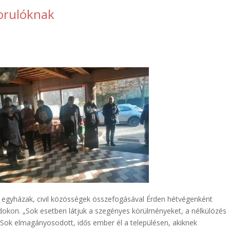
zorulóknak
ek, egyházak, civil közösségek összefogásával Érden hétvégenként
ádokon. „Sok esetben látjuk a szegényes körülményeket, a nélkülözés
 Sok elmagányosodott, idős ember él a településen, akiknek