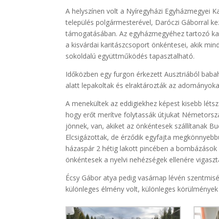
A helyszínen volt a Nyíregyházi Egyházmegyei Ka
település polgármesterével, Daróczi Gáborral k
támogatásában. Az egyházmegyéhez tartozó kari
a kisvárdai karitászcsoport önkéntesei, akik m
sokoldalú együttműködés tapasztalható.
Időközben egy furgon érkezett Ausztriából baba
alatt lepakoltak és elraktározták az adományoka
A menekültek az eddigiekhez képest kisebb léts
hogy erőt merítve folytassák útjukat Németorszá
jönnek, van, akiket az önkéntesek szállítanak B
Elcsigázottak, de érződik egyfajta megkönnyebb
házaspár 2 hétig lakott pincében a bombázások 
önkéntesek a nyelvi nehézségek ellenére vigaszta
Écsy Gábor atya pedig vasárnap lévén szentmisét
különleges élmény volt, különleges körülmények