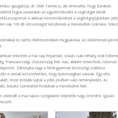
ritász igazgatója, dr. Oláh Tamás is, aki elmesélte, hogy Barabás
ezdettől fogva zavartalan az együttműködés a segítséget kérők
tászcsoportok is aktívan közreműködnek a segítségnyújtásban, pél
inden nap 100 db úticsomagot készítenek a menekültek számára. Soksz
holmikkal és tartós élelmiszerekkel megpakolva. Az önkéntesek perce
t.
zámban érkeztek a mai nap folyamán, sokan csak néhány órát töltenek
g, Franciaország, Olaszország fele. Van, akikért ismerősök, rokonok
udapestre, Záhonyba vagy a fehérgyarmati közösségi szállásra.
ülés is annak köszönhetően, hogy biztonságban vannak. Egy idős
alatt, most érződik rajtuk a jobb jövőben való reménykedés. Az
ló, biztató szeretettel fordulnak a menekültek felé.
 celebrált a mai napon szolgálatot teljesítők nagy örömére. Igazán
 között.