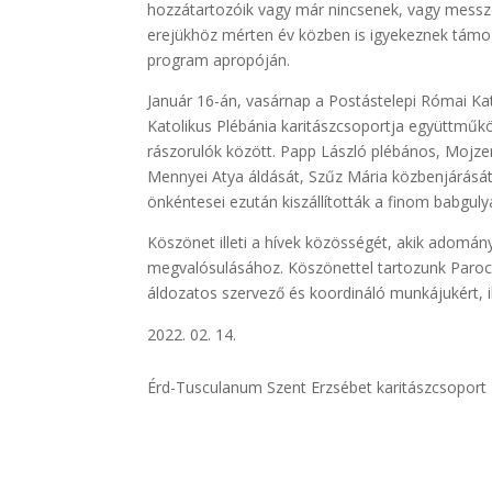
hozzátartozóik vagy már nincsenek, vagy messze
erejükhöz mérten év közben is igyekeznek támoga
program apropóján.
Január 16-án, vasárnap a Postástelepi Római Ka
Katolikus Plébánia karitászcsoportja együttműk
rászorulók között. Papp László plébános, Mojze
Mennyei Atya áldását, Szűz Mária közbenjárását,
önkéntesei ezután kiszállították a finom babgulyá
Köszönet illeti a hívek közösségét, akik adomány
megvalósulásához. Köszönettel tartozunk Paroc
áldozatos szervező és koordináló munkájukért, il
02. 14.
Érd-Tusculanum Szent Erzsébet karitászcsoport