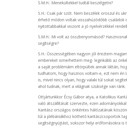
S.M.H.: Menekültekkel tudtál beszélgetni?
S.H.: Csak pár szót. Nem beszélek oroszul és uk
érhető módon voltak visszahúzódóbb családok is,
nyitottabbakkal viszont a jó nyelvérzékkel rende
S.M.H.: Mi volt az összbenyomásod? Hasznosnak 
segítségre?
S.H.: Összességében nagyon jól éreztem magamat
embereket ismerhettem meg- leginkább az önkén
a saját problémáim eltörpültek annak láttán, 
tudhatom, hogy hasznos voltam-e, ezt nem én l
is, mivel nincs olyan, hogy valaki túl sokat segíte
ahol tudnak, mert a világnak szüksége van ránk.
Ottjártunkkor Écsy Gábor atya, a Katolikus Kari
való átszállítását szervezte, ezen adományokka
Karitász országos önkéntes hálózatának köszönh
túl a plébániákhoz köthető karitászcsoportok tag
segítségnyújtást, sokszor helyi erőforrásokra i