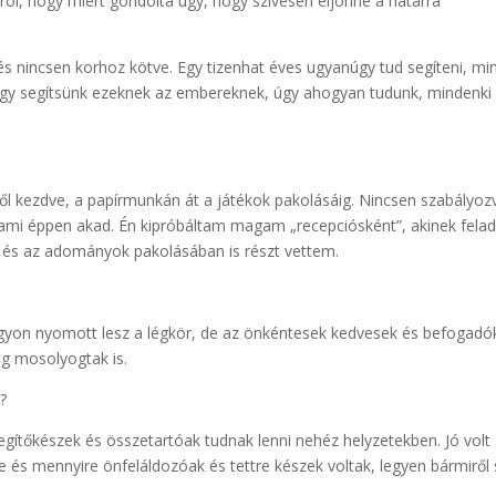
ról, hogy miért gondolta úgy, hogy szívesen eljönne a határra
s nincsen korhoz kötve. Egy tizenhat éves ugyanúgy tud segíteni, mi
ogy segítsünk ezeknek az embereknek, úgy ahogyan tudunk, mindenki
stől kezdve, a papírmunkán át a játékok pakolásáig. Nincsen szabályoz
, ami éppen akad. Én kipróbáltam magam „recepciósként”, akinek felad
 és az adományok pakolásában is részt vettem.
agyon nyomott lesz a légkör, de az önkéntesek kedvesek és befogadó
ég mosolyogtak is.
?
gítőkészek és összetartóak tudnak lenni nehéz helyzetekben. Jó volt
ze és mennyire önfeláldozóak és tettre készek voltak, legyen bármiről 