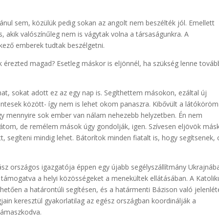
ránul sem, közülük pedig sokan az angolt nem beszélték jól. Emellett
 akik valószínűleg nem is vágytak volna a társaságunkra. A
lkező emberek tudtak beszélgetni.
érezted magad? Esetleg máskor is eljönnél, ha szükség lenne továb
, sokat adott ez az egy nap is. Segíthettem másokon, ezáltal új
tesek között- így nem is lehet okom panaszra. Kibővült a látóköröm
hogy mennyire sok ember van nálam nehezebb helyzetben. Én nem
átom, de remélem mások úgy gondolják, igen. Szívesen eljövök más
tt, segíteni mindig lehet. Bátorítok minden fiatalt is, hogy segítsenek, 
tász országos igazgatója éppen egy újabb segélyszállítmány Ukrajnáb
l támogatva a helyi közösségeket a menekültek ellátásában. A Katolik
etően a határontúli segítésen, és a határmenti Bázison való jelenlé
jain keresztül gyakorlatilag az egész országban koordinálják a
s támaszkodva.