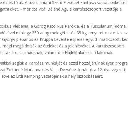
 élnek tőlük. A tusculanumi Szent Erzsébet karitászcsoport önkéntes
tni őket.”- mondta Vitál Béláné Ági, a karitászcsoport vezetője a
tolikus Plébánia, a Görög Katolikus Parókia, és a Tusculanumi Római
ödésével mintegy 350 adag melegételt és 35 kg kenyeret osztottak sz
r György plébános és Kruppa Levente esperes együtt imádkozott, kér
 majd megáldották az ételeket és a jelenlévőket. A karitászcsoport
st az érdi családoknak, valamint a Hajléktalanszálló lakóinak.
aikkal segítik a Karitász munkáját és ezzel hozzájárulnak ilyen prog
zai Zoltánné Mariannak és Vass Dezsőné Ilonának a 12. éve végzett
letve az Érdi Kemping vezetőjének a hely biztosításáért.