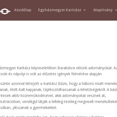
Kezdőlap
Egyházmegyei Karitász
Alapítvány
házmegyei Karitász képviseletében Barabásra vittünk adományokat. A
ki és nápolyi is volt az előzetes igények felmérése alapján.
zinte azonnal létrejött a Karitász Bázis, hogy a háború miatt menekü
nak, ételt-italt kapjanak, tájékozódhassanak a lehetőségekről. A bázi
ntesek aktív közreműködésével, akik adományokat vesznek át,
sztrációban, vendégül látják a lelkileg-testileg megviselt menekülteke
ásában, játszanak a gyermekekkel.